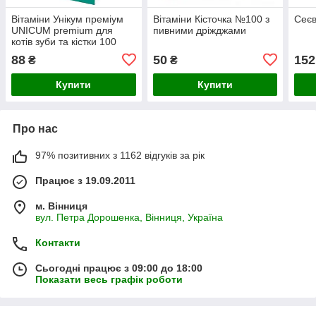
Вітаміни Унікум преміум
Вітаміни Кісточка №100 з
Сеєв
UNICUM premium для
пивними дріжджами
котів зуби та кістки 100
таблеток 50 г
88
50
152
₴
₴
Купити
Купити
Про нас
97% позитивних з 1162 відгуків за рік
Працює з 19.09.2011
м. Вінниця
вул. Петра Дорошенка, Вінниця, Україна
Контакти
Сьогодні працює з 09:00 до 18:00
Показати весь графік роботи