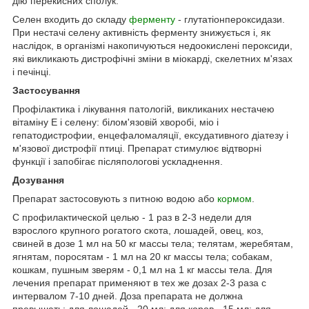
дію перекисних сполук.
Селен входить до складу
ферменту
- глутатіонпероксидази.
При нестачі селену активність ферменту знижується і, як
наслідок, в організмі накопичуються недоокислені пероксиди,
які викликають дистрофічні зміни в міокарді, скелетних м'язах
і печінці.
Застосування
Профілактика і лікування патологій, викликаних нестачею
вітаміну Е і селену: білом'язовій хворобі, міо і
гепатодистрофии, енцефаломаляції, ексудативного діатезу і
м'язової дистрофії птиці. Препарат стимулює відтворні
функції і запобігає післяпологові ускладнення.
Дозування
Препарат застосовують з питною водою або
кормом
.
С профилактической целью - 1 раз в 2-3 недели для
взрослого крупного рогатого скота, лошадей, овец, коз,
свиней в дозе 1 мл на 50 кг массы тела; телятам, жеребятам,
ягнятам, поросятам - 1 мл на 20 кг массы тела; собакам,
кошкам, пушным зверям - 0,1 мл на 1 кг массы тела. Для
лечения препарат применяют в тех же дозах 2-3 раза с
интервалом 7-10 дней. Доза препарата не должна