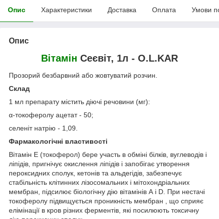
Опис
Характеристики
Доставка
Оплата
Умови п
Опис
Вітамін
Сеєвіт, 1л - O.L.KAR
Прозорий безбарвний або жовтуватий розчин.
Склад
1 мл препарату містить діючі речовини (мг):
α-токоферолу ацетат - 50;
селеніт натрію - 1,09.
Фармакологічні властивості
Вітамін Е (токоферол) бере участь в обміні білків, вуглеводів і
ліпідів, пригнічує окислення ліпідів і запобігає утворення
пероксидних сполук, кетонів та альдегідів, забезпечує
стабільність клітинних лізосомальних і мітохондріальних
мембран, підсилює біологічну дію вітамінів А і D. При нестачі
токоферолу підвищується проникність мембран , що сприяє
елімінації в кров різних ферментів, які посилюють токсичну