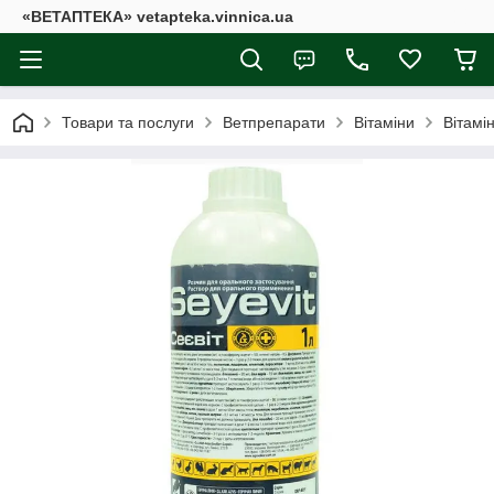
«ВЕТАПТЕКА» vetapteka.vinnica.ua
Товари та послуги
Ветпрепарати
Вітаміни
Вітамін