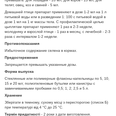
превышать: для лошадей - 20 мл; для коров - 15 мл; для
телят, овец, коз и свиней - 5 мл.
Домашней птице препарат применяют в дозе 1-2 мл на 1 л
питьевой воды или в разведении 1: 100 с питьевой водой в
дозе 1 мл на 1 кг массы тела. С профилактической целью
цыплятам препарат применяют 1 раз в 2-3 недели,
молодняку и взрослой птице - 1 раз в месяц; с лечебной - 2-3
раза с интервалом 1-2 недели.
Противопоказания
Избыточное содержание селена в кормах.
Предостережения
Запрещается превышать указанные дозы.
Форма выпуска
Стеклянные или полимерные флаконы-капельницы по 5, 10,
15 и 20 мл; полиэтиленовые бутылки или канистры с
завинчиваемыми пробками по 0,5; 1; 2; 2,5 и 5 л.
Хранение
Зберігати в темному, сухому місці з пересторогою (список Б)
при температурі від 4 °С до 25 °С.
Термін придатності
- 2 роки з дати виготовлення.