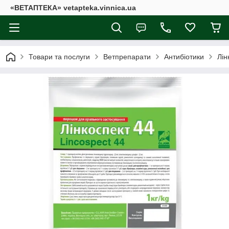
«ВЕТАПТЕКА» vetapteka.vinnica.ua
Товари та послуги
Ветпрепарати
Антибіотики
Лін