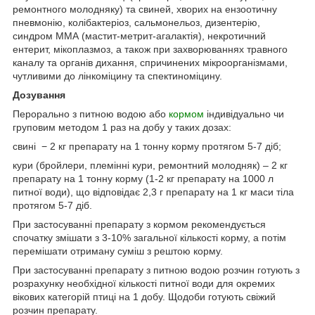
ремонтного молодняку) та свиней, хворих на ензоотичну
пневмонію, колібактеріоз, сальмонельоз, дизентерію,
синдром ММА (мастит-метрит-агалактія), некротичний
ентерит, мікоплазмоз, а також при захворюваннях травного
каналу та органів дихання, спричинених мікроорганізмами,
чутливими до лінкоміцину та спектиноміцину.
Дозування
Перорально з питною водою або
кормом
індивідуально чи
груповим методом 1 раз на добу у таких дозах:
свині − 2 кг препарату на 1 тонну корму протягом 5-7 діб;
кури (бройлери, племінні кури, ремонтний молодняк) – 2 кг
препарату на 1 тонну корму (1-2 кг препарату на 1000 л
питної води), що відповідає 2,3 г препарату на 1 кг маси тіла
протягом 5-7 діб.
При застосуванні препарату з кормом рекомендується
спочатку змішати з 3-10% загальної кількості корму, а потім
перемішати отриману суміш з рештою корму.
При застосуванні препарату з питною водою розчин готують з
розрахунку необхідної кількості питної води для окремих
вікових категорій птиці на 1 добу. Щодоби готують свіжий
розчин препарату.