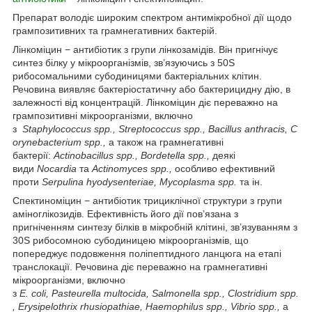
Препарат володіє широким спектром антимікробної дії щодо
грампозитивних та грамнегативних бактерій.
Лінкоміцин − антибіотик з групи лінкозамідів. Він пригнічує
синтез білку у мікроорганізмів, зв’язуючись з 50S
рибосомальними субодиницями бактеріальних клітин.
Речовина виявляє бактеріостатичну або бактерицидну дію, в
залежності від концентрацій. Лінкоміцин діє переважно на
грампозитивні мікроорганізми, включно
з
Staphylococcus
spp
.,
Streptococcus
spp
.,
Bacillus
anthracis
,
C
orynebacterium
spp
.,
а також на грамнегативні
бактерії:
Actinobacillus
spp
.,
Bordetella
spp
.,
деякі
види
Nocardi
а
та
Actinomyces
spp
.,
особливо ефективний
проти
Serpulina
hyodysenteriae
,
Mycoplasma
spp
.
та ін.
Спектиноміцин − антибіотик трициклічної структури з групи
аміноглікозидів. Ефективність його дії пов’язана з
пригніченням синтезу білків в мікробній клітині, зв’язуванням з
30S рибосомною субодиницею мікроорганізмів, що
попереджує подовження поліпептидного ланцюга на етапі
транслокації. Речовина діє переважно на грамнегативні
мікроорганізми, включно
з
E
.
coli
,
Pasteurella
multocida
,
Salmonella
spp
.,
Clostridium
spp
.
,
Erysipelothrix
rhusiopathiae
,
Haemophilus
spp
.,
Vibrio
spp
.,
а