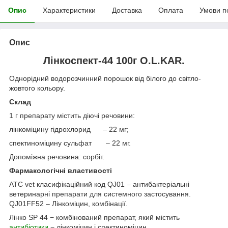
Опис
Характеристики
Доставка
Оплата
Умови п
Опис
Лінкоспект-44 100г O.L.KAR.
Однорідний водорозчинний порошок від білого до світло-
жовтого кольору.
Склад
1 г препарату містить діючі речовини:
лінкоміцину гідрохлорид – 22 мг;
спектиноміцину сульфат – 22 мг.
Допоміжна речовина: сорбіт.
Фармакологічні властивості
ATC vet класифікаційний код QJ01 – антибактеріальні
ветеринарні препарати для системного застосування.
QJ01FF52 – Лінкоміцин, комбінації.
Лінко SP 44
− комбінований препарат, який містить
антибіотики
− лінкоміцин і спектиноміцин.