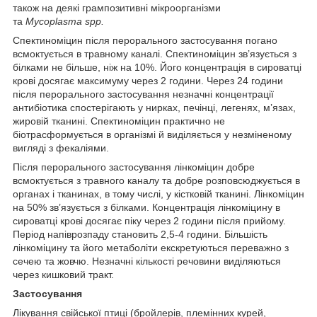
також на деякі грампозитивні мікроорганізми
та
Mycoplasma
spp
.
Спектиноміцин після перорального застосування погано
всмоктується в травному каналі. Спектиноміцин зв’язується з
білками не більше, ніж на 10%. Його концентрація в сироватці
крові досягає максимуму через 2 години. Через 24 години
після перорального застосування незначні концентрації
антибіотика спостерігають у нирках, печінці, легенях, м’язах,
жировій тканині. Спектиноміцин практично не
біотрасформується в організмі й виділяється у незміненому
вигляді з фекаліями.
Після перорального застосування лінкоміцин добре
всмоктується з травного каналу та добре розповсюджується в
органах і тканинах, в тому числі, у кістковій тканині. Лінкоміцин
на 50% зв’язується з білками. Концентрація лінкоміцину в
сироватці крові досягає піку через 2 години після прийому.
Період напіврозпаду становить 2,5-4 години. Більшість
лінкоміцину та його метаболіти екскретуються переважно з
сечею та жовчю. Незначні кількості речовини виділяються
через кишковий тракт.
Застосування
Лікування свійської птиці (бройлерів, племінних курей,