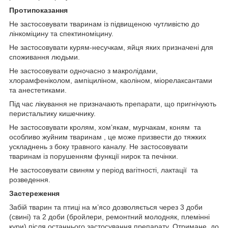
Протипоказання
Не застосовувати тваринам із підвищеною чутливістю до
лінкоміцину та спектиноміцину.
Не застосовувати курям-несучкам, яйця яких призначені для
споживання людьми.
Не застосовувати одночасно з макролідами,
хлорамфеніколом, ампіциліном, каоліном, міорелаксантами
та анестетиками.
Під час лікування не призначають препарати, що пригнічують
перистальтику кишечнику.
Не застосовувати кролям, хом’якам, мурчакам, коням та
особливо жуйним тваринам , це може призвести до тяжких
ускладнень з боку травного каналу. Не застосовувати
тваринам із порушенням функції нирок та печінки.
Не застосовувати свиням у період вагітності, лактації та
розведення.
Застереження
Забій тварин та птиці на м’ясо дозволяється через 3 доби
(свині) та 2 доби (бройлери, ремонтний молодняк, племінні
кури) після останнього застосування препарату. Отримане, до