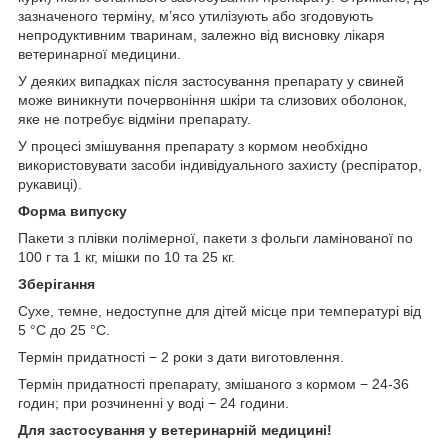
зазначеного терміну, м’ясо утилізують або згодовують
непродуктивним тваринам, залежно від висновку лікаря
ветеринарної медицини.
У деяких випадках після застосування препарату у свиней
може виникнути почервоніння шкіри та слизових оболонок,
яке не потребує відміни препарату.
У процесі змішування препарату з кормом необхідно
використовувати засоби індивідуального захисту (респіратор,
рукавиці).
Форма випуску
Пакети з плівки полімерної, пакети з фольги ламінованої по
100 г та 1 кг, мішки по 10 та 25 кг.
Зберігання
Сухе, темне, недоступне для дітей місце при температурі від
5 °С до 25 °С.
Термін придатності − 2 роки з дати виготовлення.
Термін придатності препарату, змішаного з кормом − 24-36
годин; при розчиненні у воді − 24 години.
Для застосування у ветеринарній медицині!