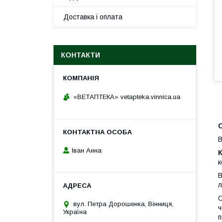
Доставка і оплата
КОНТАКТИ
«ВЕТАПТЕКА» vetapteka.vinnica.ua
B
Іван Анна
к
B
л
О
вул. Петра Дорошенка, Вінниця,
ч
Україна
п