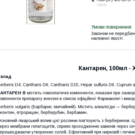
-Viber
Законом не передбач
належної якості
Кантарен, 100мл -
Склад
erberis D4; Cantharis D6; Cantharis D15, Hepar sulfuris D6; Cuprum
КАНТАРЕН ®
містить гомеопатичні компоненти, показані при захвор
омпоненти препарату внесені в список офіційної Фармакопеї і викор
erberis vulgaris (Барбарис звичайний). Містить алкалоїди — бербер
еонтин, ятрорицин, берберубин, бербамин.
сновний лікарський вплив цієї рослини пов'язують з берберином. Це
ерез мембрани гепатоцитів, сприяє проходженню каменів через се
ерешкоджаючи утворенню солей. Ефективний при нирковій і печінков