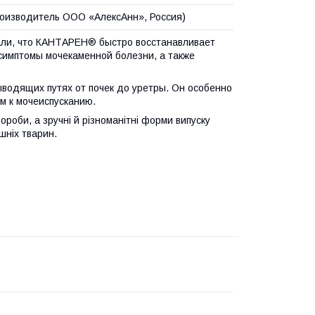
роизводитель ООО «АлексАнн», Россия)
зали, что КАНТАРЕН® быстро восстанавливает
симптомы мочекаменной болезни, а также
водящих путях от почек до уретры. Он особенно
м к мочеиспусканию.
роби, а зручні й різноманітні форми випуску
шніх тварин.