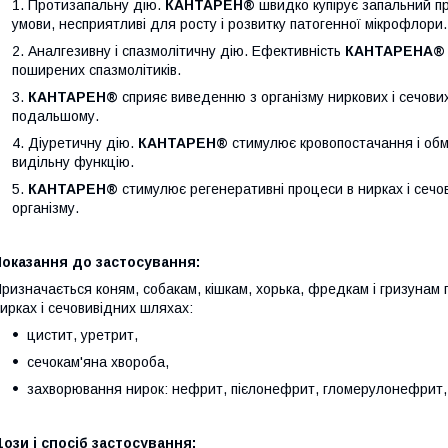
Протизапальну дію.
КАНТАРЕН®
швидко купірує запальний пр
умови, несприятливі для росту і розвитку патогенної мікрофлори.
Аналгезивну і спазмолітичну дію. Ефективність
КАНТАРЕНА®
поширених спазмолітиків.
КАНТАРЕН®
сприяє виведенню з організму ниркових і сечових 
подальшому.
Діуретичну дію.
КАНТАРЕН®
стимулює кровопостачання і обм
видільну функцію.
КАНТАРЕН®
стимулює регенеративні процеси в нирках і сечо
організму.
оказання до застосування:
ризначається коням, собакам, кішкам, хорька, фредкам і гризунам 
ирках і сечовивідних шляхах:
цистит, уретрит,
сечокам'яна хвороба,
захворювання нирок: нефрит, пієлонефрит, гломерулонефрит, 
ози і спосіб застосування: