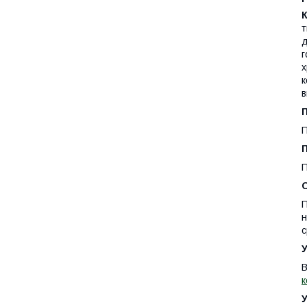
т
д
г
х
к
в
П
П
П
О
П
н
с
В
к
У