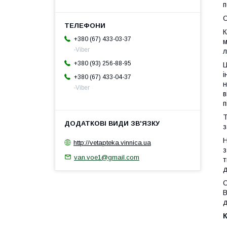
п
C
К
+380 (67) 433-03-37
м
-Viber
л
+380 (93) 256-88-95
Ц
і
+380 (67) 433-04-37
н
-Viber
в
п
Т
з
H
http://vetapteka.vinnica.ua
з
van.voe1@gmail.com
т
д
C
В
д