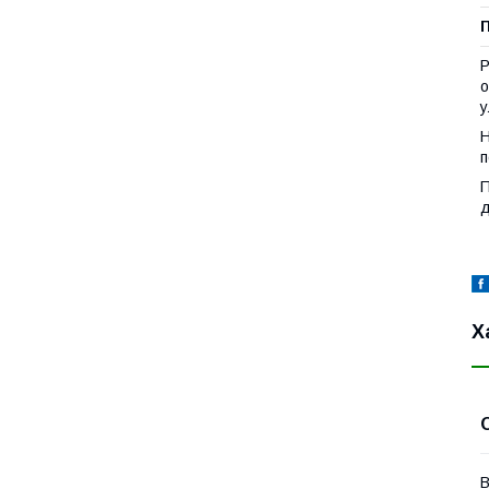
Р
о
у
Н
п
П
д
Х
В