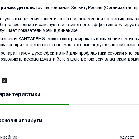
Производитель:
группа компаний Хелвет, Россия (Организация-п
езультаты лечения кошек и котов с мочекаменной болезнью пока
бщее состояние и самочувствие животного, эффективно купирует 
лучшает показатели мочи в динамике.
азначая КАНТАРЕН®, можно контролировать воспаление в мочевы
оказан при болезненных тенезмах, которые ведут к частым позыва
репарат також дуже ефективний для профілактики сечокам'яної хво
озволяють рекомендувати його з цією метою всім власникам дома
арактеристики
Основні атрибути
иробник
Хелвет