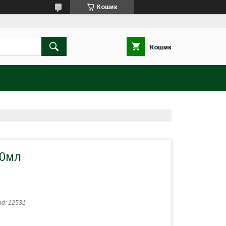
Кошик
Кошик
00мл
од:
12531