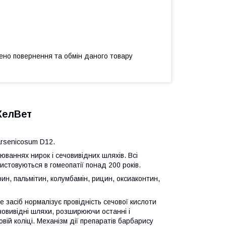
ено повернення та обмін даного товару
 ХелВет
 arsenicosum D12.
юваннях нирок і сечовивідних шляхів. Всі
истовуються в гомеопатії понад 200 років.
ин, пальмітин, колумбамін, рицин, оксиаконтин,
 засіб нормалізує провідність сечової кислоти
човивідні шляхи, розширюючи останні і
ій коліці. Механізм дії препаратів барбарису