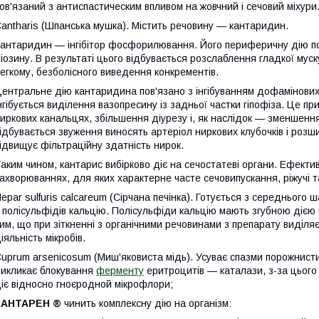
ов'язаний з антиспастическим впливом на жовчний і сечовий міхури
antharis (Шпанська мушка). Містить речовину — кантаридин.
антаридин — інгібітор фосфорилювання. Його периферичну дію п
іозину. В результаті цього відбувається розслаблення гладкої мус
егкому, безболісного виведення конкрементів.
ентральне дію кантаридина пов'язано з інгібуванням дофамінових р
нгібується виділення вазопресину із задньої частки гіпофіза. Це 
иркових канальцях, збільшення діурезу і, як наслідок — зменшення 
ідбувається звуження виносять артеріол ниркових клубочків і розш
ідвищує фільтраційну здатність нирок.
аким чином, кантарис вибірково діє на сечостатеві органи. Ефектив
ахворюваннях, для яких характерне часте сечовипускання, ріжучі та 
epar sulfuris calcareum (Сірчана печінка). Готується з середнього
 полісульфідів кальцію. Полісульфіди кальцію мають згубною дією н
им, що при зіткненні з органічними речовинами з препарату виділя
іяльність мікробів.
uprum arsenicosum (Миш'яковиста мідь). Усуває спазми порожнистих 
икликає блокування
ферменту
еритроцитів — каталази, з-за цього 
іє відносно гноєродной мікрофлори;
КАНТАРЕН ®
чинить комплексну дію на організм: