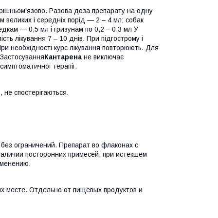
трішньом'язово. Разова доза препарату на одну
 великих і середніх порід — 2 – 4 мл; собак
едкам — 0,5 мл і гризунам по 0,2 – 0,3 мл У
сть лікування 7 – 10 днів. При підгострому і
 При необхідності курс лікування повторюють. Для
 Застосування
Кантарена
не виключає
 симптоматичної терапії.
, не спостерігаються.
без ограничений. Препарат во флаконах с
наличии посторонних примесей, при истекшем
именению.
х месте. Отдельно от пищевых продуктов и