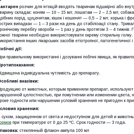
Кантарен
розчин для ін'єкцій вводять тваринам підшкірно або вну
варину складає: коням — 10 – 15 мл; лошатам — 2 – 2,5 мл; собакам
рібних порід, цуценятам, кішок і кошенят — 0,5 – 2 мл; хорька і фр
острих випадках — 1 – 3 рази на день до стабілізації стану. Тривалі
ронічному перебігу хвороби — 1 раз у день протягом 3 – 4 тижнів.
ожної тварини необхідно використовувати окрему стерильну голку.
икористання інших лікарських засобів етіотропної, патогенетичної і
обічні дії:
ри правильному використанні і дозуванні побічні явища, як правило
Протипоказання:
ідвищена індивідуальна чутливість до препарату.
собливі вказівки:
родукцию от животных, которым применяли препарат, используют 
арушенной целостностью, при помутнении или изменении цвета, 
роке годности или нарушении условий хранения не пригоден к пр
Условия хранения:
 сухом, защищенном от света и недоступном для детей и животны
ормов
при температуре от 0 до 25 ºС. Срок годности — 3 года.
паковка:
стеклянный флакон-ампула 100 мл