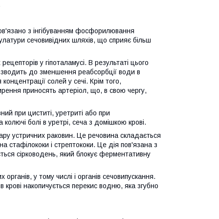
.
ов'язано з інгібуванням фосфорилювання
кулатури сечовивідних шляхів, що сприяє більш
ецепторів у гіпоталамусі. В результаті цього
призводить до зменшення реабсорбції води в
концентрації солей у сечі. Крім того,
ирення приносять артеріол, що, в свою чергу,
ний при циститі, уретриті або при
колючі болі в уретрі, сеча з домішкою крові.
 шару устричних раковин. Це речовина складається
а стафілококи і стрептококи. Це дія пов'язана з
ється сірководень, який блокує ферментативну
органів, у тому числі і органів сечовипускання.
в крові накопичується перекис водню, яка згубно