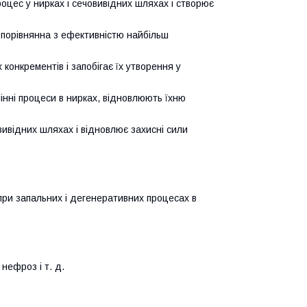
оцес у нирках і сечовивідних шляхах і створює
порівнянна з ефективністю найбільш
конкрементів і запобігає їх утворення у
інні процеси в нирках, відновлюють їхню
вивідних шляхах і відновлює захисні сили
при запальних і дегенеративних процесах в
нефроз і т. д.