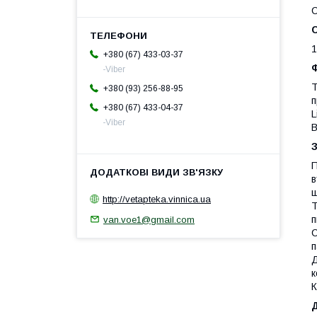
С
1
+380 (67) 433-03-37
-Viber
Т
+380 (93) 256-88-95
п
+380 (67) 433-04-37
L
-Viber
B
П
в
ш
http://vetapteka.vinnica.ua
Т
п
van.voe1@gmail.com
С
п
Д
к
К