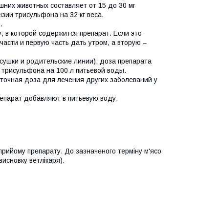
них животных составляет от 15 до 30 мг
нзии трисульфона на 32 кг веса.
.
, в которой содержится препарат. Если это
асти и первую часть дать утром, а вторую –
сушки и родительские линии): доза препарата
и трисульфона на 100 л питьевой воды.
точная доза для лечения других заболеваний у
репарат добавляют в питьевую воду.
 прийому препарату. До зазначеного терміну м'ясо
исновку ветлікаря).