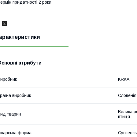
ермін придатності 2 роки
арактеристики
Основні атрибути
иробник
KRKA
раїна виробник
Словенія
Велика р
ид тварин
птиця
ікарська форма
Суспензі