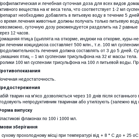
рофилактическая и лечебная суточная доза для всех видов домаш
ктивного вещества на кг веса тела, что соответствует 1-2 мл суспе
репарат необходимо добавлять в питьевую воду в течение 5 дней
о время лечения животные должны получать только питьевую воду
евозможно, суточную дозу рекомендуется разделить на 2 равные ч
ерез 12 часов.
омашняя птица (цыплята на откорме, индюки на откорме, куры-не
ри лечении кокцидиоза составляет 500 млн., т.е. 100 мл суспензи
родолжительность лечения должна составлять от 3 до 5 дней. Су
омашних птиц – 1 мл суспензии трисульфона на 32 кг массы тела.
ролики 100 мл суспензии трисульфона на 100 л питьевой воды. П
Противопоказания
очечная недостаточность.
Предостережения
абій тварин на м'ясо дозволяється через 10 днів після останнього
годовують непродуктивним тваринам або утилізують (залежно від в
Форма випуску
ластикові флаконах по 100 і 1000 мл.
Умови зберігання
 сухому прохолодному місці при температурі від + 8 ° С до + 25 оС