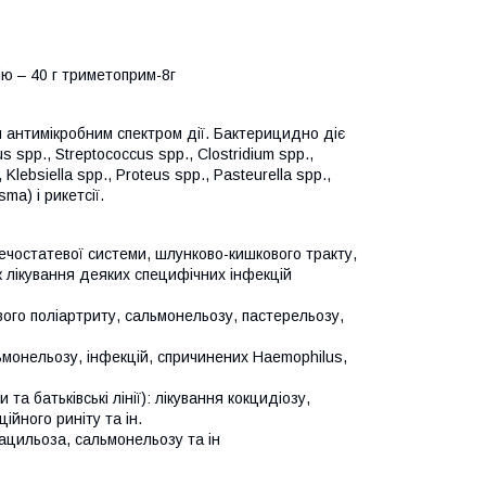
ію – 40 г триметоприм-8г
 антимікробним спектром дії. Бактерицидно діє
 spp., Streptococcus spp., Clostridium spp.,
 Klebsiella spp., Proteus spp., Pasteurella spp.,
sma) і рикетсії.
ечостатевої системи, шлунково-кишкового тракту,
ж лікування деяких специфічних інфекцій
ового поліартриту, сальмонельозу, пастерельозу,
льмонельозу, інфекцій, спричинених Haemophilus,
та батьківські лінії): лікування кокцидіозу,
ійного риніту та ін.
ацильоза, сальмонельозу та ін