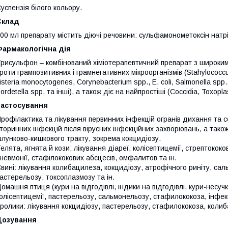
успензія білого кольору.
Склад
00 мл препарату містить діючі речовини: сульфамонометоксін натр
Фармакологічна дія
рисульфон – комбінований хіміотерапевтичний препарат з широким
роти грампозитивних і грамнегативних мікроорганізмів (Stahylococcus
isteria monocytogenes, Corynebacterium spp., E. coli, Salmonella spp.,
ordetella spp. та інші), а також діє на найпростіші (Coccidia, Toxopla
Застосування
рофілактика та лікування первинних інфекцій огранів дихання та с
торинних інфекцій після вірусних інфекційних захворювань, а тако
лунково-кишкового тракту, зокрема кокцидіозу.
елята, ягнята й кози: лікування діареї, колісептицемії, стрептокок
невмонії, стафілококових абсцесів, омфалитов та ін.
вині: лікування колибацилеза, кокцидіозу, атрофічного риніту, са
астерельозу, токсоплазмозу та ін.
омашня птиця (кури на відгодівлі, індики на відгодівлі, кури-несучки 
олісептицемії, пастерельозу, сальмонельозу, стафилококоза, інфекц
ролики: лікування кокцидіозу, пастерельозу, стафилококоза, колиб
Дозування