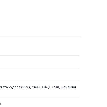
огата худоба (ВРХ), Свині, Вівці, Кози, Домашня
я