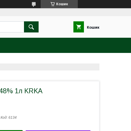
Кошик
Кошик
48% 1л KRKA
Код:
6134