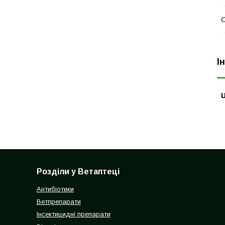
О
І
Ц
Розділи у Ветаптеці
Антибіотики
Ветпрепарати
Інсектицидні препарати