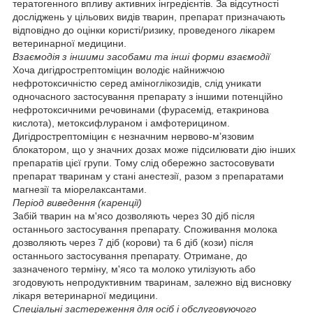
тератогенного впливу активних інгредієнтів. За відсутності
досліджень у цільових видів тварин, препарат призначають
відповідно до оцінки користі/ризику, проведеного лікарем
ветеринарної медицини.
Взаємодія з іншими засобами та інші форми взаємодії
Хоча дигідрострептоміцин володіє найнижчою
нефротоксичністю серед аміноглікозидів, слід уникати
одночасного застосування препарату з іншими потенційно
нефротоксичними речовинами (фурасемід, етакринова
кислота), метоксифлураном і амфотерицином.
Дигідрострептоміцин є незначним нервово-м’язовим
блокатором, що у значних дозах може підсилювати дію інших
препаратів цієї групи. Тому слід обережно застосовувати
препарат тваринам у стані анестезії, разом з препаратами
магнезії та міорелаксантами.
Період виведення (каренції)
Забій тварин на м'ясо дозволяють через 30 діб після
останнього застосування препарату. Споживання молока
дозволяють через 7 діб (корови) та 6 діб (кози) після
останнього застосування препарату. Отримане, до
зазначеного терміну, м'ясо та молоко утилізують або
згодовують непродуктивним тваринам, залежно від висновку
лікаря ветеринарної медицини.
Спеціальні застереження для осіб і обслуговуючого