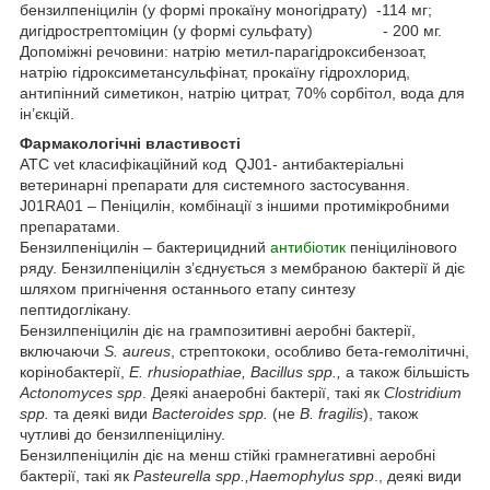
бензилпеніцилін (у формі прокаїну моногідрату) -114 мг;
дигідрострептоміцин (у формі сульфату) - 200 мг.
Допоміжні речовини: натрію метил-парагідроксибензоат,
натрію гідроксиметансульфінат, прокаїну гідрохлорид,
антипінний симетикон, натрію цитрат, 70% сорбітол, вода для
ін’єкцій.
Фармакологічні властивості
ATC vet класифікаційний код QJ01- антибактеріальні
ветеринарні препарати для системного застосування.
J01RA01 – Пеніцилін, комбінації з іншими протимікробними
препаратами.
Бензилпеніцилін – бактерицидний
антибіотик
пеніцилінового
ряду. Бензилпеніцилін з’єднується з мембраною бактерії й діє
шляхом пригнічення останнього етапу синтезу
пептидоглікану.
Бензилпеніцилін діє на грампозитивні аеробні бактерії,
включаючи
S. aureus
, стрептококи, особливо бета-гемолітичні,
корінобактерії,
E. rhusiopathiae, Bacillus spp.,
а також більшість
Actonomyces spp
. Деякі анаеробні бактерії, такі як
Clostridium
spp.
та деякі види
Bacteroides spp.
(не
B. fragilis
), також
чутливі до бензилпеніциліну.
Бензилпеніцилін діє на менш стійкі грамнегативні аеробні
бактерії, такі як
Pasteurella spp.,
Haemophylus spp
., деякі види