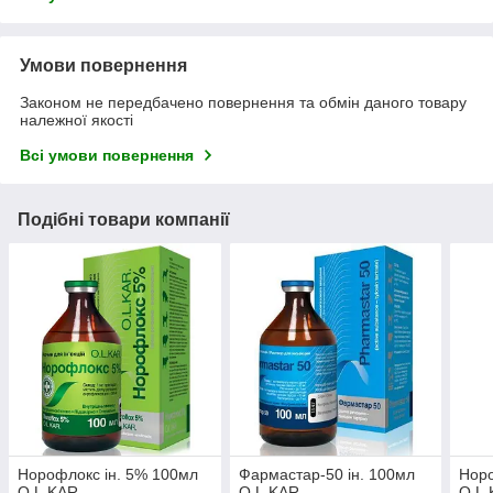
Умови повернення
Законом не передбачено повернення та обмін даного товару
належної якості
Всі умови повернення
Подібні товари компанії
Норофлокс ін. 5% 100мл
Фармастар-50 ін. 100мл
Норо
O.L.KAR.
O.L.KAR.
O.L.