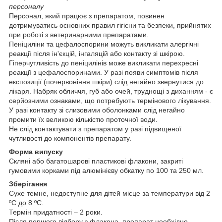
персоналу
Персонал, який працює з препаратом, повинен
дотримуватись основних правил гігієни та безпеки, прийнятих
при роботі з ветеринарними препаратами.
Пеніциліни та цефалоспорини можуть викликати алергічні
реакції після ін'єкцій, інгаляцій або контакту зі шкірою.
Гіперчутливість до пеніцилінів може викликати перехресні
реакції з цефалоспоринами. У разі появи симптомів після
експозиції (почервоніння шкіри) слід негайно звернутися до
лікаря. Набряк обличчя, губ або очей, труднощі з диханням - є
серйозними ознаками, що потребують термінового лікування.
У разі контакту зі слизовими оболонками слід негайно
промити їх великою кількістю проточної води.
Не слід контактувати з препаратом у разі підвищеної
чутливості до компонентів препарату.
Форма випуску
Скляні або багатошарові пластикові флакони, закриті
гумовими корками під алюмінієву обкатку по 100 та 250 мл.
Зберігання
Сухе темне, недоступне для дітей місце за температури від 2
ºС до 8 ºС.
Термін придатності – 2 роки.
Після першого відбору з флакона, препарат необхідно