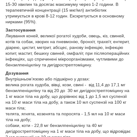
15-30 хвилин та досягає максимуму через 1-2 години. В
терапевтичній концентрації (15 мкг/мл) антибіотик
утримується в крові 8-12 годин. Екскретується в основному
нирками (95%).
Застосування
Лікування коней, великої рогатої худоби, овець, кіз, свиней,
котів та собак, хворих на пневмонію, бронхіт, трахеїт, ентерит,
діарею, цистит, метрит, абсцес, ранову інфекцію, інфекцію
копит, мастит, бешиху свиней, омфаліт, при післяопераційних
інфекціях, що спричинені мікроорганізмами, чутливими до
бензилпеніциліну та дигідрострептоміцину.
Дозування
Внутрішньом’язово або підшкірно у дозах:
велика рогата худоба, вівці, кози, свині - від 11,4 до 17,1 мг
бензилпеніциліну та від 20 до 30 мг дигідрострептоміцину на
1 кг маси тіла на добу, що дорівнює від 1 до 1,5 мл суспензії
на 10 кг маси тіла на добу, а також 10 мл суспензії на 100 кг
маси тіла;
телята, ягнята, козенята та поросята - 1,5 мл на 10 кг маси
тіла на добу;
собаки, коти - 22,8 мг бензилпеніциліну та 40 мг
дигідрострептоміцину на 1 кг маси тіла на добу, що відровідає