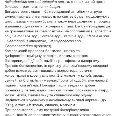
Actinobacillus spp.
та
Leptospira spp.,
але не активний проти
більшості грамнегативних бацил.
Дигідрострептоміцин – бактерицидний антибіотик з групи
аміноглікозидів, які впливають на синтез білків і пошкоджують
цитоплазматичну мембрану, а також перешкоджають процесу
тканинного дихання мітохондрій клітини. Він бактерицидно діє
на грамнегативні та грампозитивні мікроорганізми (
Escherichia
coli, Salmonella spp., Shigella spp., Yersinia spp., Klebsiella spp.
, Haemophilus influenzae, Staphylococcus spp.,
Corynebacterium pyogenes
).
Комплексний препарат бензилпеніциліну та
дигідрострептоміцину володіє широким спектром
бактерицидної дії, а їх комбінація - ефектом синергізму.
Прокаїн бензилпеніцилін при внутрішньом`язовому введенні
добре всмоктується і швидко створює терапевтичні
концентрації в крові у кількості 1-2 мкг/мл - у коней, овець,
свиней, та 0,5 мкг/мл - у великої рогатої худоби, вже через 2
години після ін’єкції. Препарат після введення добре
проникає у легені, нирки, печінку, погано проникає у міокард,
мозок, кістки, синовіальну та спинномозкову рідину.
Виділяється з організму у незміненому вигляді нирками (до
90%), а також із жовчю, слиною, молоком.
При парентеральному введенні бактеріостатична
концентрація дигідрострептоміцину в крові утворюється через