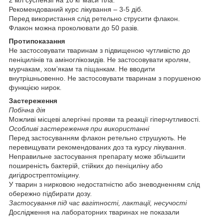
2 мл суспензії на 10 кг маси тіла.
Рекомендований курс лікування – 3-5 діб.
Перед використання слід ретельно струсити флакон.
Флакон можна проколювати до 50 разів.
Протипоказання
Не застосовувати тваринам з підвищеною чутливістю до
пеніцилінів та аміноглікозидів. Не застосовувати кролям,
мурчакам, хом’якам та піщанкам. Не вводити
внутрішньовенно. Не застосовувати тваринам з порушеною
функцією нирок.
Застереження
Побічна дія
Можливі місцеві алергічні прояви та реакції гіперчутливості.
Особливі застереження при використанні
Перед застосуванням флакон ретельно струшують. Не
перевищувати рекомендованих доз та курсу лікування.
Неправильне застосування препарату може збільшити
поширеність бактерій, стійких до пеніциліну або
дигідрострептоміцину.
У тварин з нирковою недостатністю або зневодненням слід
обережно підбирати дозу.
Застосування під час вагітності, лактації, несучості
Дослідження на лабораторних тваринах не показали