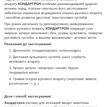
апарату.
ХОНДАРТРОН
особливо рекомендований цуценят
великих порід, оскільки своєчасне його застосування
забезпечує нормальне формування опроно-рухового апарату
і запобігає розвиток дисплазії тазостегнових суглобів.
При різних запальних та дегенеративних захворюваннях
опорно-рухового апарату
ХОНДАРТРОН
покращує стан
тварини: купірує запалення і біль, усуває кульгавість, повертає
рухливість суглоба, а вашому вихованцеві – активне життя.
Показання до застосування:
Дископатія, спондилоартроз, остеохондроз
Дисплазія кульшового суглоба, рахіт, слабкість
зв'язкового апарату
Артрит, артроз, гемартроз, синовіт, бурсит,
тендовагініт, міозит
Травми опорно-рухового апарату (переломи, вивихи,
розтягнення і т. д. )
Дози і спосіб застосування:
Хондартрон
раствор для инъекций вводят животным