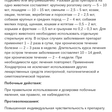
подкожно или внутримышечно. Разовая доза препарата на
одно животное составляет: крупному рогатому скоту — 5 – 10
мл; лошадям — 10 – 15 мл; свиньям — 2,5 – 5 мл; козам,
овцам, телятам, жеребятам и поросятам — 2 – 2,5 мл;
собакам крупных и средних пород — 2 – 4 мл; собакам
мелких пород, щенкам, кошкам и котятам — 0,5 – 2 мл;
хорькам и фреткам — 0,5 мл и грызунам по 0,2 – 0,3 мл. Для
каждого животного необходимо использовать отдельную
стерильную иглу. В острых случаях заболевания препарат
применяют 1 – 2 раза в сутки, при хроническом течении
болезни — 2 – 3 раза в неделю. Длительность курса лечения
при остром течении заболевания составляет 10 – 14 дней,
при хроническом течении — 2 – 4 недели. При
необходимости курс лечения повторяют. Применение
Хондартрона не исключает использования других
лекарственных средств этиотропной, патогенетической и
симптоматической терапии.
Побочные действия:
При правильном использовании и дозировке побочные
явления, как правило, не наблюдаются.
Противопоказания:
Повышенная индивидуальная чувствительность к препарату.