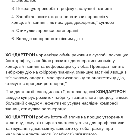
Знеболює
Покращує кровообіг і трофіку сполучної тканини
Запобігає розвиток дегенеративних процесів у
хрящовій тканині і, як наслідок, деформації суглоба
Стимулює процеси регенерації
Володіє хондропротектівним дією
ХОНДАРТРОН
нормалізує обмін речовин в суглобі, покращує
його трофіку, запобігає розвиток дегенеративних змін у
хрящовій тканині та деформацію суглоба. Препарат чинить
вибіркову дію на фіброзну тканину, зменшує застійні явища в
зв'язковому апараті, має протизапальну та аналгетичну дію,
стимулює процеси регенерації.
При дископатії, спондилопатії, остеохондрозі
ХОНДАРТРОН
швидко купірує розвиток набряку і запального процесу, знімає
больовий синдром, ефективно усуває наслідки компресії
тканин, стимулює регенерацію.
ХОНДАРТРОН
робить істотний вплив на процес утворення
колагену, тому він широко застосовується для профілактики
та лікування дисплазії кульшового суглоба, рахіту, при
надмірній еластичності (слабкості) зв'язкового