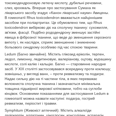
токсикодендроновую летючу кислоту, дубильні речовини,
слиз, крохмаль. Вперше про застосування Сумаха як
лікарського засобу згадує «Канон лікарської науки» Авицены.
В гомеопатії Rhus toxicodendron вважається найціннішим
засобом при поліартритах. Це обумовлено тим, що Rhus
toxicodendron вибірково діє на сполучну тканину: сухожилля,
зв'язки, фасції. Подібно рододендрону зменшує застійні
явища в фіброзної тканини, що веде до зменшення серозного
випоту і, як наслідок, сприяє зменшенню і зникненню
больового синдрому особливо під час спокою тварини.
Ledum (Багно звичайне). Містить глікозид еріколін, терпен,
ледол, лимонну, ледитиновую, валеріанову, оцтову, мурашину
кислоти, солі калію і кальцію. Багно — старовинне народне
засіб. У XIX столітті застосовувався всередину проти коклюшу;
зовнішньо, у вигляді ванн, – проти ревматизму та подагри.
Надає сильну дію на ті частини тіла, в яких переважає
волокниста сполучна тканина і зазначається мінімальна
товщина підшкірної жирової клітковини, тобто на суглоби
кінцівок. Основними показаннями для застосування Ledum в
гомеопатії можна назвати наступні: подагра, гострий
ревматизм, періостит і травми.
Symphitum (Живокіст аптечний). Містить алкалоїди
лазіокарпін, аллатонин, ціноглосин, консолідин, аспарагін,