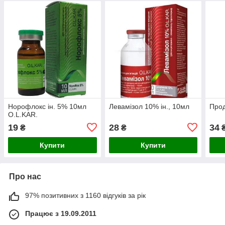
Норофлокс ін. 5% 10мл
Левамізол 10% ін., 10мл
Прод
O.L.KAR.
19
28
34
₴
₴
Купити
Купити
Про нас
97% позитивних з 1160 відгуків за рік
Працює з 19.09.2011