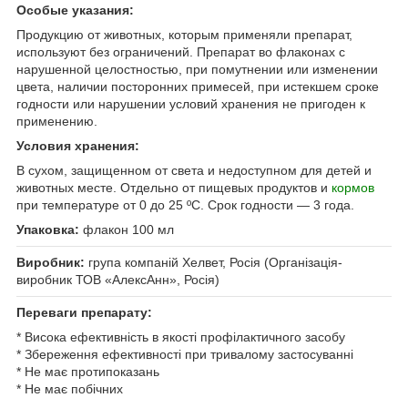
Особые указания:
Продукцию от животных, которым применяли препарат,
используют без ограничений. Препарат во флаконах с
нарушенной целостностью, при помутнении или изменении
цвета, наличии посторонних примесей, при истекшем сроке
годности или нарушении условий хранения не пригоден к
применению.
Условия хранения:
В сухом, защищенном от света и недоступном для детей и
животных месте. Отдельно от пищевых продуктов и
кормов
при температуре от 0 до 25 ºС. Срок годности — 3 года.
Упаковка:
флакон 100 мл
Виробник:
група компаній Хелвет, Росія (Організація-
виробник ТОВ «АлексАнн», Росія)
Переваги препарату:
* Висока ефективність в якості профілактичного засобу
* Збереження ефективності при тривалому застосуванні
* Не має протипоказань
* Не має побічних