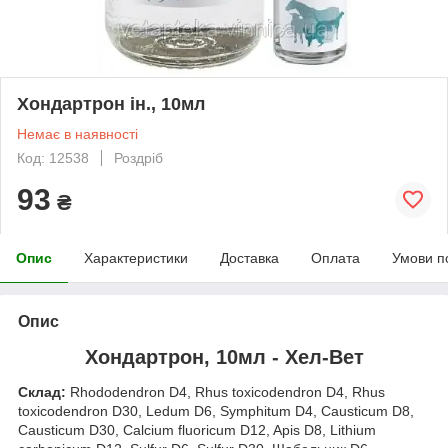
Хондартрон ін., 10мл
Немає в наявності
Код: 12538
Роздріб
93
₴
Опис
Характеристики
Доставка
Оплата
Умови п
Опис
Хондартрон, 10мл - Хел-Вет
Склад:
Rhododendron D4, Rhus toxicodendron D4, Rhus
toxicodendron D30, Ledum D6, Symphitum D4, Causticum D8,
Causticum D30, Calcium fluoricum D12, Apis D8, Lithium