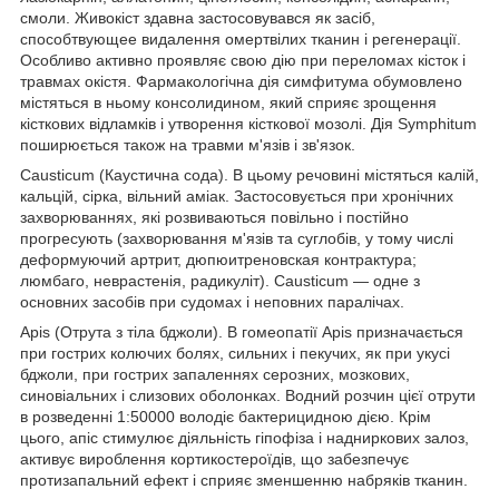
смоли. Живокіст здавна застосовувався як засіб,
способтвующее видалення омертвілих тканин і регенерації.
Особливо активно проявляє свою дію при переломах кісток і
травмах окістя. Фармакологічна дія симфитума обумовлено
містяться в ньому консолидином, який сприяє зрощення
кісткових відламків і утворення кісткової мозолі. Дія Symphitum
поширюється також на травми м'язів і зв'язок.
Causticum (Каустична сода). В цьому речовині містяться калій,
кальцій, сірка, вільний аміак. Застосовується при хронічних
захворюваннях, які розвиваються повільно і постійно
прогресують (захворювання м'язів та суглобів, у тому числі
деформуючий артрит, дюпюитреновская контрактура;
люмбаго, неврастенія, радикуліт). Causticum — одне з
основних засобів при судомах і неповних паралічах.
Apis (Отрута з тіла бджоли). В гомеопатії Apis призначається
при гострих колючих болях, сильних і пекучих, як при укусі
бджоли, при гострих запаленнях серозних, мозкових,
синовіальних і слизових оболонках. Водний розчин цієї отрути
в розведенні 1:50000 володіє бактерицидною дією. Крім
цього, апіс стимулює діяльність гіпофіза і надниркових залоз,
активує вироблення кортикостероїдів, що забезпечує
протизапальний ефект і сприяє зменшенню набряків тканин.