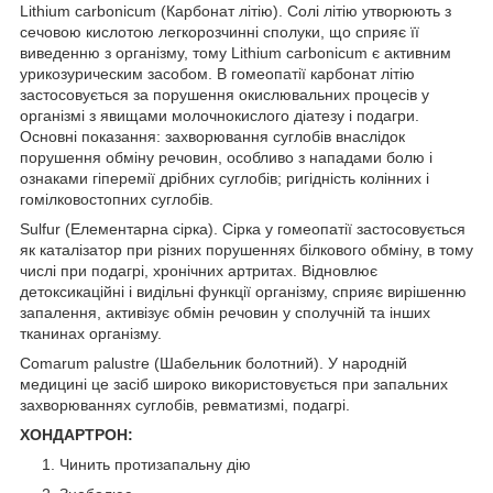
Lithium carbonicum (Карбонат літію). Солі літію утворюють з
сечовою кислотою легкорозчинні сполуки, що сприяє її
виведенню з організму, тому Lithium carbonicum є активним
урикозурическим засобом. В гомеопатії карбонат літію
застосовується за порушення окислювальних процесів у
організмі з явищами молочнокислого діатезу і подагри.
Основні показання: захворювання суглобів внаслідок
порушення обміну речовин, особливо з нападами болю і
ознаками гіперемії дрібних суглобів; ригідність колінних і
гомілковостопних суглобів.
Sulfur (Елементарна сірка). Сірка у гомеопатії застосовується
як каталізатор при різних порушеннях білкового обміну, в тому
числі при подагрі, хронічних артритах. Відновлює
детоксикаційні і видільні функції організму, сприяє вирішенню
запалення, активізує обмін речовин у сполучній та інших
тканинах організму.
Comarum palustre (Шабельник болотний). У народній
медицині це засіб широко використовується при запальних
захворюваннях суглобів, ревматизмі, подагрі.
ХОНДАРТРОН:
Чинить протизапальну дію