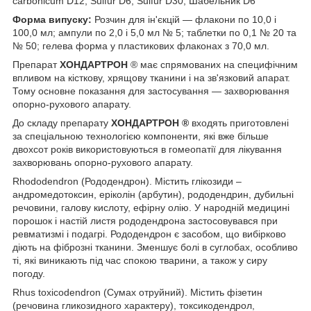
carbonicum D12, Sulfur D6, Sulfur D30, Шабельник D6
Форма випуску:
Розчин для ін'єкцій — флакони по 10,0 і
100,0 мл; ампули по 2,0 і 5,0 мл № 5; таблетки по 0,1 № 20 та
№ 50; гелева форма у пластикових флаконах з 70,0 мл.
Препарат
ХОНДАРТРОН
® має спрямованих на специфічним
впливом на кісткову, хрящову тканини і на зв'язковий апарат.
Тому основне показання для застосування — захворювання
опорно-рухового апарату.
До складу препарату
ХОНДАРТРОН ®
входять приготовлені
за спеціальною технологією компоненти, які вже більше
двохсот років використовуються в гомеопатії для лікування
захворювань опорно-рухового апарату.
Rhododendron (Рододендрон). Містить глікозиди –
андромедотоксин, еріколін (арбутин), рододендрин, дубильні
речовини, галову кислоту, ефірну олію. У народній медицині
порошок і настій листя рододендрона застосовувався при
ревматизмі і подагрі. Рододендрон є засобом, що вибірково
діють на фіброзні тканини. Зменшує болі в суглобах, особливо
ті, які виникають під час спокою тварини, а також у сиру
погоду.
Rhus toxicodendron (Сумах отруйний). Містить фізетин
(речовина гликозидного характеру), токсикодендрол,