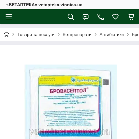
«ВЕТАПТЕКА» vetapteka.vinnica.ua
Товари та послуги
Ветпрепарати
Антибіотики
Бро