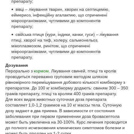
препарату;
вівці – лікування тварин, хворих на септицемію,
еймериоз, інфекційну агалактию, що спричинені
мікроорганізмами, чутливими до компонентів
препарату;
свійська птиця (кури, індики, качки, гуси) – лікування
птиці, хворої на тиф, холеру, сальмонельоз,
мікоплазмозом, ринітом, що спричинені
мікроорганізмами, чутливими до компонентів
препарату.
Дозування
Перорально з
кормом
. Лікування свиней, птиці та кролів
проводиться переважно груповим методом шляхом
рівномірного перемішування добового кількості комбікорму з
препаратом. До 100 кг комбікорму додають: свиням 300 – 350
грамів препарату, птиці та кролям 400 грамів препарату.
Для всех видов животных суточная доза препарата
составляет 1,0-1,2 граммов на 10 кг массы тела. Суточную
дозу задают в два приема. В зависимости от состояния
заболевания при первом применении доза бровасептола
может быть увеличена на 30-100%. Курс лечения проводится
до полного исчезновения клинических симптомов болезни и
может быть продлен на 1-2 сутки.