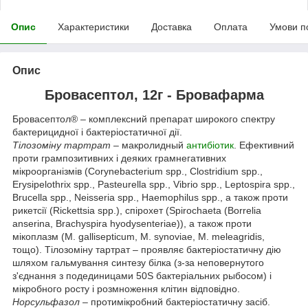
Опис
Характеристики
Доставка
Оплата
Умови п
Опис
Бровасептол, 12г - Бровафарма
Бровасептол® – комплексний препарат широкого спектру
бактерицидної і бактеріостатичної дії.
Тілозоміну тартрат
– макролидный
антибіотик
. Ефективний
проти грампозитивних і деяких грамнегативних
мікроорганізмів (Corynebacterium spp., Clostridium spp.,
Erysipelothrix spp., Pasteurella spp., Vibrio spp., Leptospira spp.,
Brucella spp., Neisseria spp., Haemophilus spp., а також проти
рикетсії (Rickettsia spp.), спірохет (Spirochaeta (Borrelia
anserina, Brachyspira hyodysenteriae)), а також проти
мікоплазм (M. gallisepticum, M. synoviae, M. meleagridis,
тощо). Тілозоміну тартрат – проявляє бактеріостатичну дію
шляхом гальмування синтезу білка (з-за неповернутого
з'єднання з подединицами 50S бактеріальних рыбосом) і
мікробного росту і розмноження клітин відповідно.
Норсульфазол
– протимікробний бактеріостатичну засіб.