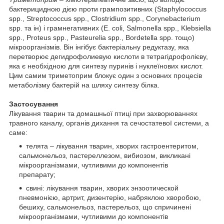
бактерицидною дією проти грампозитивних (Staphylococcus
spp., Streptococcus spp., Clostridium spp., Corynebacterium
spp. та ін) і грамнегативних (Е. coli, Salmonella spp., Klebsiella
spp., Proteus spp., Pasteurelia spp., Bordetella spp. тощо)
мікроорганізмів. Він інгібує бактеріальну редуктазу, яка
перетворює дегидрофолиевую кислоти в тетрагідрофолієву,
яка є необхідною для синтезу пуринів і нуклеїнових кислот.
Цим самим триметоприм блокує один з основних процесів
метаболізму бактерій на шляху синтезу білка.
Застосування
Лікування тварин та домашньої птиці при захворюваннях
травного каналу, органів дихання та сечостатевої системи, а
саме:
телята – лікування тварин, хворих гастроентеритом,
сальмонельоз, пастереллезом, вибиозом, викликані
мікроорганізмами, чутливими до компонентів
препарату;
свині: лікування тварин, хворих энзоотической
пневмонією, артрит, дизентерію, набряклою хворобою,
бешиху, сальмонельоз, пастерельоз, що спричинені
мікроорганізмами, чутливими до компонентів