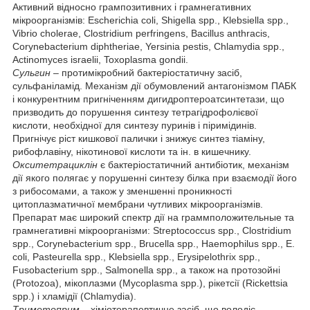
Активний відносно грампозитивних і грамнегативних
мікроорганізмів: Escherichia coli, Shigella spp., Klebsiella spp.,
Vibrio cholerae, Clostridium perfringens, Bacillus anthracis,
Corynebacterium diphtheriae, Yersinia pestis, Chlamydia spp.,
Actinomyces israelii, Toxoplasma gondii.
Сульгин
– протимікробний бактеріостатичну засіб,
сульфаніламід. Механізм дії обумовлений антагонізмом ПАБК
і конкурентним пригніченням дигидроптероатсинтетази, що
призводить до порушення синтезу тетрагідрофолієвої
кислоти, необхідної для синтезу пуринів і піримідинів.
Пригнічує ріст кишкової палички і знижує синтез тіаміну,
рибофлавіну, нікотинової кислоти та ін. в кишечнику.
Окситетрациклін
є бактеріостатичний антибіотик, механізм
дії якого полягає у порушенні синтезу білка при взаємодії його
з рибосомами, а також у зменшенні проникності
цитоплазматичної мембрани чутливих мікроорганізмів.
Препарат має широкий спектр дії на граммположительные та
грамнегативні мікроорганізми: Streptococcus spp., Clostridium
spp., Corynebacterium spp., Brucella spp., Haemophilus spp., E.
coli, Pasteurella spp., Klebsiella spp., Erysipelothrix spp.,
Fusobacterium spp., Salmonella spp., а також на протозойні
(Protozoa), мікоплазми (Mycoplasma spp.), рікетсії (Rickettsia
spp.) і хламідії (Chlamydia).
Триметоприм
– хіміотерапевтичне засіб, що володіє