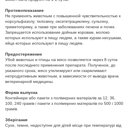
Противопоказание
Не применять животным с повышенной чувствительностью к
норсульфазолу, тилозину, окситетрациклину, сульгину,
триметоприму, а также при заболеваниях печени и почек.
Запрещается использование дойным коровам, молоко
которых используют в пищу людям, а также курам-несушкам,
яйца которых используют в пищу людям.
Предостережение
Убой животных и птицы на мясо позволяется через 8 суток
после последнего применения препарата. Полученое, до
указаного срока, мясо утилизируют или скармливают
непродуктивным животным, в зависимости от вывода врача
ветеринарной медицины.
Форма выпуска
Контейнери або пакети з полімерних матеріалів за 12, 36,
100, 240 грамів і пакети з полімерних матеріалів по 500 і 1000
грамів.
Зберігання
Сухе, темне, недоступне для дітей місце при температурі від