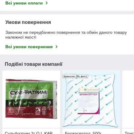
Всі умови оплати
Умови повернення
Законом не передбачено повернення та обмін даного товару
належної якості
Всі умови повернення
Подібні товари компанії
Сульфатрим 2г O.L.KAR.
Бровасептол, 500г
Три