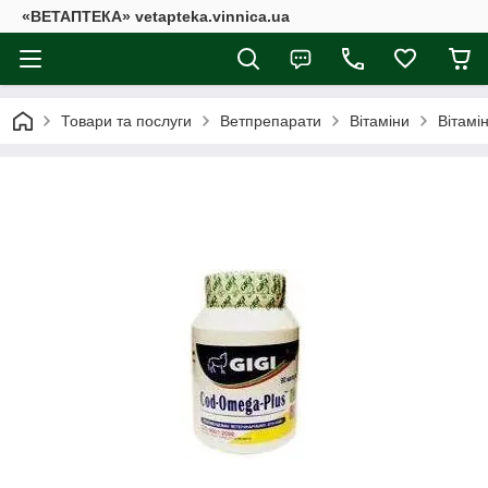
«ВЕТАПТЕКА» vetapteka.vinnica.ua
Товари та послуги
Ветпрепарати
Вітаміни
Вітамі