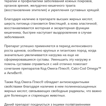
терапии и профилактики заболеваний кожных покровов,
органов зрения, желудочно-кишечного тракта
(восстановление эпителия) и укрепления суставных хрящей.
Благодаря наличию в препарате высших жирных кислот,
шерсть питомца становится блестящей, а кожа эластичной;
восстанавливается моторная и экскреторная функции
кишечника; быстрее наступает выздоровление в случае
заболевания.
Препарат успешно применяется в период интенсивного
роста щенков, особенно крупных и гигантских пород, когда
значительно увеличивается нагрузка на еще не
сформировавшиеся суставы. Уменьшить эту нагрузку и
помочь суставам справиться с ней отлично помогает
сочетание препаратов Код-Омега-Плюс®, Calci-Cod Omega™
и АктиВет®.
Также Код-Омега-Плюс® обладает антиоксидантными
свойствами благодаря наличию в нем полиненасыщенных
жирных кислот, связывающих свободные радикалы, что важно
для болеющих и стареющих животных.
Даний препарат поєднується з іншими полівітамінними