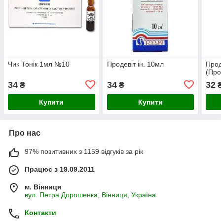
Чик Тонік 1мл №10
Продевіт ін. 10мл
Прод
(Про
34
34
32
₴
₴
Купити
Купити
Про нас
97% позитивних з 1159 відгуків за рік
Працює з 19.09.2011
м. Вінниця
вул. Петра Дорошенка, Вінниця, Україна
Контакти