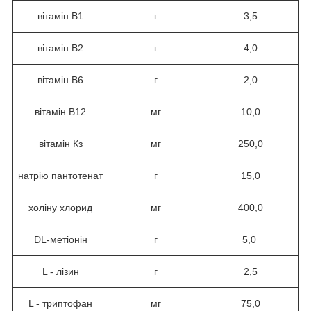
вітамін В1
г
3,5
вітамін B2
г
4,0
вітамін В6
г
2,0
вітамін В12
мг
10,0
вітамін Кз
мг
250,0
натрію пантотенат
г
15,0
холіну хлорид
мг
400,0
DL-метіонін
г
5,0
L - лізин
г
2,5
L - триптофан
мг
75,0