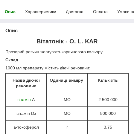
Опис
Характеристики
Доставка
Оплата
Умови п
Опис
Вітатонік - O. L. KAR
Прозорий розчин жовтувато-коричневого кольору.
Склад
1000 мл препарату містить діючі речовини:
Назва діючої
Одиниці виміру
Кількість
речовини
вітамін
А
МО
2 500 000
вітамін Dз
МО
500 000
а-токоферол
г
3,75