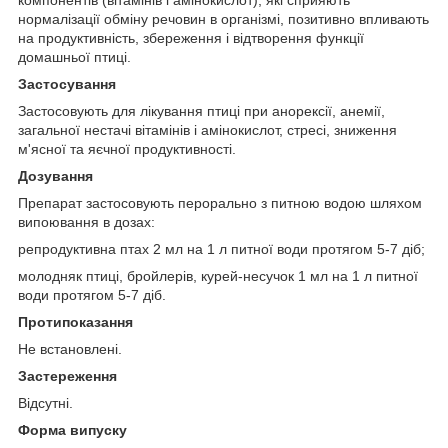
компонентів (вітамінів і амінокислот), які сприяють
нормалізації обміну речовин в організмі, позитивно впливають
на продуктивність, збереження і відтворення функції
домашньої птиці.
Застосування
Застосовують для лікування птиці при анорексії, анемії,
загальної нестачі вітамінів і амінокислот, стресі, зниження
м'ясної та яєчної продуктивності.
Дозування
Препарат застосовують перорально з питною водою шляхом
випоювання в дозах:
репродуктивна птах 2 мл на 1 л питної води протягом 5-7 діб;
молодняк птиці, бройлерів, курей-несучок 1 мл на 1 л питної
води протягом 5-7 діб.
Протипоказання
Не встановлені.
Застереження
Відсутні.
Форма випуску