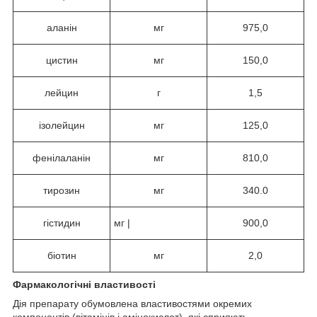
аланін
мг
975,0
цистин
мг
150,0
лейцин
г
1,5
ізолейцин
мг
125,0
фенілаланін
мг
810,0
тирозин
мг
340.0
гістидин
мг |
900,0
біотин
мг
2,0
Фармакологічні властивості
Дія препарату обумовлена властивостями окремих