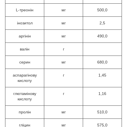
L-треонін
мг
500,0
інозитол
мг
2,5
аргінін
мг
490,0
валін
г
серин
мг
680,0
аспарагінову
г
1,45
кислоту
глютамінову
г
1,16
кислоту
пролін
мг
510,0
гліцин
мг
575,0