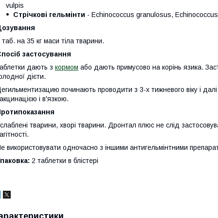
vulpis
Стрічкові гельмінти
- Echinococcus granulosus, Echinococcus m
Дозування
 таб. на 35 кг маси тіла тварини.
Спосіб застосування
аблетки дають з
кормом
або дають примусово на корінь язика. За
олодної дієти.
егильментизацию починають проводити з 3-х тижневого віку і дал
акцинацією і в'язкою.
Протипоказання
слаблені тварини, хворі тварини. Дронтал плюс не слід застосовува
агітності.
е використовувати одночасно з іншими антигельмінтними препара
паковка:
2 таблетки в блістері
арактеристики