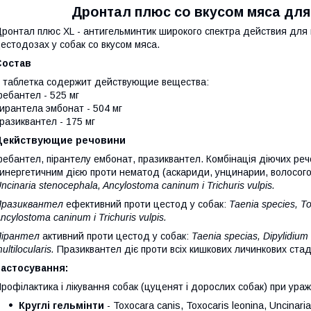
Дронтал плюс со вкусом мяса для 
ронтал плюс XL - антигельминтик широкого спектра действия для
естодозах у собак со вкусом мяса.
Состав
 таблетка содержит действующие вещества:
ебантел - 525 мг
ирантела эмбонат - 504 мг
разиквантел - 175 мг
Декйствующие речовини
ебантел, пірантелу ембонат, празиквантел. Комбінація діючих реч
инергетичним дією проти нематод (аскариди, унцинарии, волосого
ncinaria stenocephala, Ancylostoma caninum і Trichuris vulpis.
Празиквантел
ефективний проти цестод у собак:
Taenia species, To
ncylostoma caninum і Trichuris vulpis.
Пірантел
активний проти цестод у собак:
Taenia specias, Dipylidiu
ultilocularis.
Празиквантел діє проти всіх кишкових личинкових стад
Застосування:
рофілактика і лікування собак (цуценят і дорослих собак) при ураж
Круглі гельмінти
- Toxocara canis, Toxocaris leonina, Uncinari