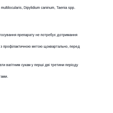
ultilocularis, Dipylidium caninum, Taenia spp.
стосування препарату не потребує дотримання
і з профілактичною метою щоквартально, перед
ти вагітним сукам у перші дві третини періоду
тами.