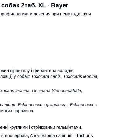
собак 2таб. XL - Bayer
 профилактики и лечения при нематодозах и
овин пірантелу і фибантела володіє
ловці) у собак:
Toxocara canis, Toxocaris leonina,
xocaris leonina, Uncinaria Stenocepahala,
m caninum,Echinococcus granulosus, Echinococcus
ій цих паразитів.
енні круглими і стрічковими гельмінтами.
a stenocephala, Ancylostoma caninum і Trichuris