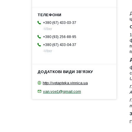
Д
ц
+380 (67) 433-03-37
-Viber
1
+380 (93) 256-88-95
ф
+380 (67) 433-04-37
п
-Viber
п
ф
с
U
http://vetapteka.vinnica.ua
van.voe1@gmail.com
A
m
П