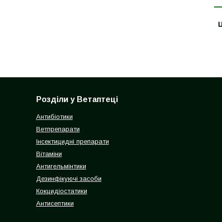
Ц
Розділи у Ветаптеці
Антибіотики
Ветпрепарати
Інсектицидні препарати
Вітаміни
Антигельмінтики
Дезинфікуючі засоби
Кокцидіостатики
Антисептики