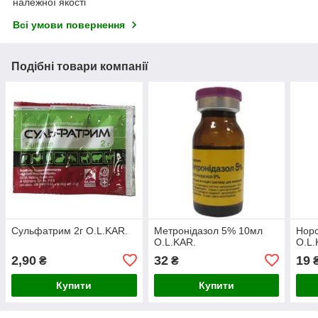
належної якості
Всі умови повернення
Подібні товари компанії
Сульфатрим 2г O.L.KAR.
Метронідазол 5% 10мл
Норо
O.L.KAR.
O.L.
2,90
32
19
₴
₴
Купити
Купити