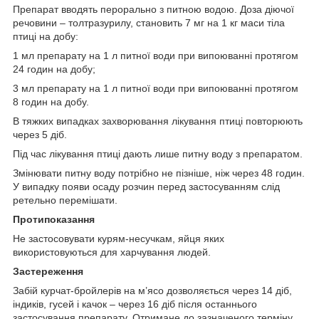
Препарат вводять перорально з питною водою. Доза діючої
речовини – толтразурилу, становить 7 мг на 1 кг маси тіла
птиці на добу:
1 мл препарату на 1 л питної води при випоюванні протягом
24 годин на добу;
3 мл препарату на 1 л питної води при випоюванні протягом
8 годин на добу.
В тяжких випадках захворювання лікування птиці повторюють
через 5 діб.
Під час лікування птиці дають лише питну воду з препаратом.
Змінювати питну воду потрібно не пізніше, ніж через 48 годин.
У випадку появи осаду розчин перед застосуванням слід
ретельно перемішати.
Протипоказання
Не застосовувати курям-несучкам, яйця яких
використовуються для харчування людей.
Застереження
Забій курчат-бройлерів на м’ясо дозволяється через 14 діб,
індиків, гусей і качок – через 16 діб після останнього
застосування препарату. Отримане до зазначеного терміну