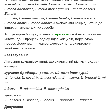
acervulina
, Eimeria brunetti, Eimeria necatrix, Eimeria mitis,
Eimeria adenoides, Eimeria meleagrimitis, Eimeria anseris,
Eimeria
truncata,
Eimeria
maxima
,
Eimeria
tenella
,
Eimeria
nosens
,
Eimeria
anatis
,
Eimeria
danailovi,
включаючи кокцидії, стійкі до
інших антикокцидійних засобів.
Толтразурил блокує дихальні
ферменти
і згубно впливає на
мітохондрії і процеси поділу ядра кокцидій, порушуючи
процес формування макрогаметоцитів та викликаючи
загибель паразитів.
Застосування
Лікування кокцидіозу птиці, що викликаний різними видами
еймерій:
курчата-бройлери, ремонтний молодняк курей
–
E
.
tenella
,
E
.
necatrix
,
E
.
acervulina
,
E
.
maxima
,
E
.
brunett
і,
E
.
mi
tis
;
індики
–
E
.
adenoeides
, E. meleagrimitis;
гуси, качки
–
E
.
anseris
,
E
.
nosens
,
E
.
anatis
,
E
.
danailovi
,
E
.
truncata
.
Дозування