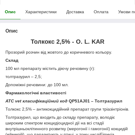
Опис
Характеристики
Доставка
Оплата
Умови п
Опис
Толкокс 2,5% - O. L. KAR
Прозорий розчин від жовтого до коричневого кольору.
Склад
100 мл препарату містить діючу речовину (г):
толтразурил – 2,5;
Допоміжні речовини: до 100 мл.
Фармакологічні властивості
АТС
vet
класифікаційний код
QP51AJ01 – Толтразурил
Толкокс 2,5% – антикокцидійний препарат групи тріазінтріонів.
Толтразурил, що входить до складу препарату, володіє
широким спектром кокцидіоцидної дії на всі стадії
внутрішньоклітинного розвитку (мерогонії і гамогонії) кокцидій
(еймерій), що паразитують у птиці, у тому числі
Eimeria