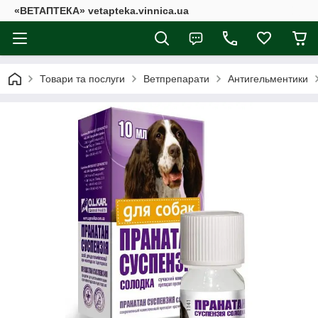
«ВЕТАПТЕКА» vetapteka.vinnica.ua
Товари та послуги
Ветпрепарати
Антигельментики