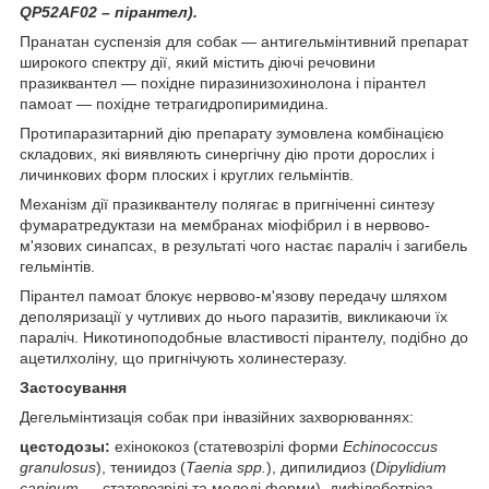
QP52AF02 – пірантел).
Пранатан суспензія для собак — антигельмінтивний препарат
широкого спектру дії, який містить діючі речовини
празиквантел — похідне пиразинизохинолона і пірантел
памоат — похідне тетрагидропиримидина.
Протипаразитарний дію препарату зумовлена комбінацією
складових, які виявляють синергічну дію проти дорослих і
личинкових форм плоских і круглих гельмінтів.
Механізм дії празиквантелу полягає в пригніченні синтезу
фумаратредуктази на мембранах міофібрил і в нервово-
м'язових синапсах, в результаті чого настає параліч і загибель
гельмінтів.
Пірантел памоат блокує нервово-м'язову передачу шляхом
деполяризації у чутливих до нього паразитів, викликаючи їх
параліч. Никотиноподобные властивості пірантелу, подібно до
ацетилхоліну, що пригнічують холинестеразу.
Застосування
Дегельмінтизація собак при інвазійних захворюваннях:
цестодозы:
ехінококоз (статевозрілі форми
Echinococcus
granulosus
), тениидоз (
Taenia spp.
), дипилидиоз (
Dipylidium
caninum
— статевозрілі та молоді форми), дифілоботріоз