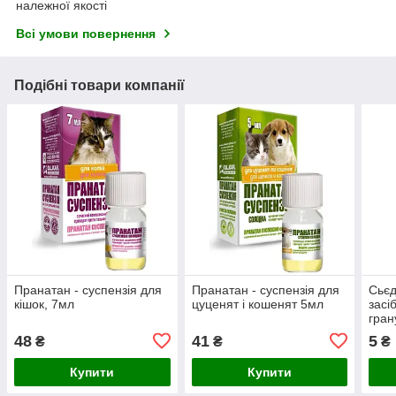
належної якості
Всі умови повернення
Подібні товари компанії
Пранатан - суспензія для
Пранатан - суспензія для
Сьєд
кішок, 7мл
цуценят і кошенят 5мл
засі
гран
48
41
5
₴
₴
₴
Купити
Купити