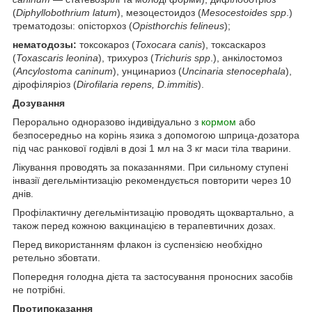
(
Diphyllobothrium latum
), мезоцестоидоз (
Mesocestoides spp
.)
трематодозы: опісторхоз (
Opisthorchis felineus
);
нематодозы:
токсокароз (
Toxocara canis
), токсаскароз
(
Toxascaris leoninа
), трихуроз (
Trichuris spp
.), анкілостомоз
(
Ancylostoma caninum
), унцинариоз (
Uncinaria stenocephala
),
дірофіляріоз (
Dirofilaria
repens
,
D
.
immitis
).
Дозування
Перорально одноразово індивідуально з
кормом
або
безпосередньо на корінь язика з допомогою шприца-дозатора
під час ранкової годівлі в дозі 1 мл на 3 кг маси тіла тварини.
Лікування проводять за показаннями. При сильному ступені
інвазії дегельмінтизацію рекомендується повторити через 10
днів.
Профілактичну дегельмінтизацію проводять щоквартально, а
також перед кожною вакцинацією в терапевтичних дозах.
Перед використанням флакон із суспензією необхідно
ретельно збовтати.
Попередня голодна дієта та застосування проносних засобів
не потрібні.
Протипоказання