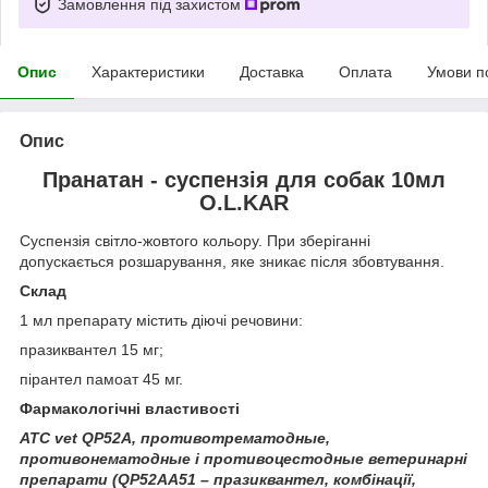
Замовлення під захистом
Опис
Характеристики
Доставка
Оплата
Умови п
Опис
Пранатан - суспензія для собак 10мл
O.L.KAR
Суспензія світло-жовтого кольору. При зберіганні
допускається розшарування, яке зникає після збовтування.
Склад
1 мл препарату містить діючі речовини:
празиквантел 15 мг;
пірантел памоат 45 мг.
Фармакологічні властивості
АТС
vet
QP52A, противотрематодные,
противонематодные і противоцестодные ветеринарні
препарати (
QP
52
AA
51 – празиквантел, комбінації,