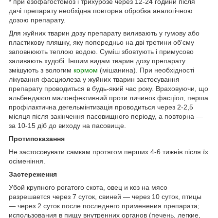
* при езофагостомоз і трихурозе через 12-24 години після
дачі препарату необхідна повторна обробка аналогічною
дозою препарату.
Для жуйних тварин дозу препарату виливають у гумову або
пластикову пляшку, яку попередньо на дві третини об'єму
заповнюють теплою водою. Суміш збовтують і примусово
заливають худобі. Іншим видам тварин дозу препарату
змішують з вологим
кормом
(мішанина). При необхідності
лікування фасциолеза у жуйних тварин застосування
препарату проводиться в будь-який час року. Враховуючи, що
альбендазол малоефективний проти личинок фасціол, перша
профілактична дегельмінтизація проводиться через 2-2,5
місяця після закінчення пасовищного періоду, а повторна —
за 10-15 діб до виходу на пасовище.
Протипоказання
Не застосовувати самкам протягом перших 4-6 тижнів після їх
осіменіння.
Застереження
Убой крупного рогатого скота, овец и коз на мясо
разрешается через 7 суток, свиней — через 10 суток, птицы
— через 2 суток после последнего применения препарата;
использования в пищу внутренних органов (печень, легкие,