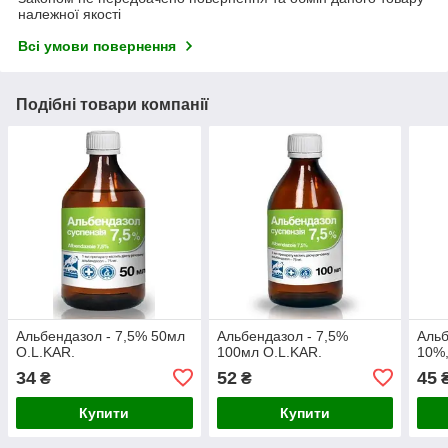
належної якості
Всі умови повернення
Подібні товари компанії
Альбендазол - 7,5% 50мл
Альбендазол - 7,5%
Альб
O.L.KAR.
100мл O.L.KAR.
10%,
34
52
45
₴
₴
Купити
Купити