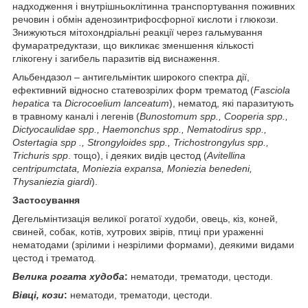
надходження і внутрішньоклітинна транспортування поживних
речовин і обмін аденозинтрифосфорної кислоти і глюкози.
Знижуються мітохондріальні реакції через гальмування
фумаратредуктази, що викликає зменшення кількості
глікогену і загибель паразитів від виснаження.
Альбендазол – антигельмінтик широкого спектра дії,
ефективний відносно статевозрілих форм трематод (
Fasciola
hepatica
та
Dicrocоelium lanceatum
), нематод, які паразитують
в травному каналі і легенів (
Bunostomum spp., Cooperia spp.,
Dictyocaulidae spp., Haemonchus spp., Nematodirus spp.,
Ostertagia spp ., Strongyloides spp., Triсhostrongylus spp.,
Trichuris spp
. тощо), і деяких видів цестод (
Avitellina
centripumctata, Moniezia expansa, Moniezia benedeni,
Thysaniezia giardi
).
Застосування
Дегельмінтизація великої рогатої худоби, овець, кіз, коней,
свиней, собак, котів, хутрових звірів, птиці при ураженні
нематодами (зрілими і незрілими формами), деякими видами
цестод і трематод.
Велика рогата худоба
:
нематоди, трематоди, цестоди.
Вівці, кози
:
нематоди, трематоди, цестоди.