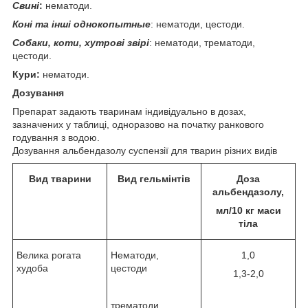
Свині
:
нематоди.
Коні та інші однокопытные
: нематоди, цестоди.
Собаки, коти, хутрові звірі
: нематоди, трематоди,
цестоди.
Кури:
нематоди.
Дозування
Препарат задають тваринам індивідуально в дозах,
зазначених у таблиці, одноразово на початку ранкового
годування з водою.
Дозування альбендазолу суспензії для тварин різних видів
Вид тварини
Вид гельмінтів
Доза
альбендазолу,
мл/10 кг маси
тіла
Велика рогата
Нематоди,
1,0
худоба
цестоди
1,3-2,0
трематоди