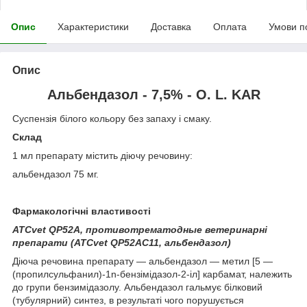
Опис
Характеристики
Доставка
Оплата
Умови п
Опис
Альбендазол - 7,5%
- O. L. KAR
Суспензія білого кольору без запаху і смаку.
Склад
1 мл препарату містить діючу речовину:
альбендазол 75 мг.
Фармакологічні властивості
АТС
vet
QP52А, противотрематодные ветеринарні
препарати (АТС
vet
QP52AС11, альбендазол)
Діюча речовина препарату — альбендазол — метил [5 —
(пропилсульфанил)-1n-бензімідазол-2-іл] карбамат, належить
до групи бензимідазолу. Альбендазол гальмує білковий
(тубулярний) синтез, в результаті чого порушується