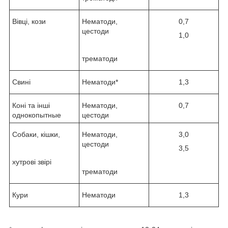
Вівці, кози
Нематоди,
0,7
цестоди
1,0
трематоди
Свині
Нематоди*
1,3
Коні та інші
Нематоди,
0,7
однокопытные
цестоди
Собаки, кішки,
Нематоди,
3,0
цестоди
3,5
хутрові звірі
трематоди
Кури
Нематоди
1,3