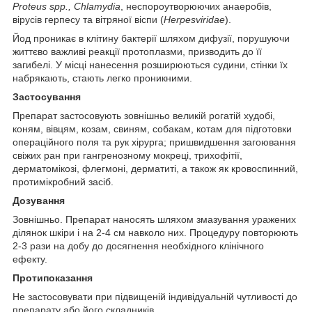
Proteus
spp
., Chlamydia
, неспороутворюючих анаеробів,
вірусів герпесу та вітряної віспи (
Herpesviridae
).
Йод проникає в клітину бактерії шляхом дифузії, порушуючи
життєво важливі реакції протоплазми, призводить до її
загибелі. У місці нанесення розширюються судини, стінки їх
набрякають, стають легко проникними.
Застосування
Препарат застосовують зовнішньо великій рогатій худобі,
коням, вівцям, козам, свиням, собакам, котам для підготовки
операційного поля та рук хірурга; пришвидшення загоювання
свіжих ран при гангренозному мокреці, трихофітії,
дерматомікозі, флегмоні, дерматиті, а також як кровоспинний,
протимікробний засіб.
Дозування
Зовнішньо. Препарат наносять шляхом змазування уражених
ділянок шкіри i на 2-4 см навколо них. Процедуру повторюють
2-3 рази на добу до досягнення необхідного клінічного
ефекту.
Протипоказання
Не застосовувати при підвищеній індивідуальній чутливості до
препарату або його складників.