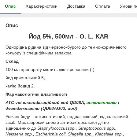
Опис
Характеристики
Доставка
Оплата
Умови п
Опис
Йод 5%, 500мл - O. L. KAR
Однорідна рідина від червоно-бурого до темно-коричневого
кольору із специфічним запахом.
Склад
100 мл препарату містить діючі речовини (г):
йод кристалічний 5;
калію йодид 2.
Фармакологічні властивості
АТС
vet
класифікаційний код
QD
08
A
,
антисептики
і
дезінфектанти (
QD
08
AG
03, йод)
Розчин йоду – антисептичний, подразнюючий, відволікаючий
засіб. Має широкий спектр антибактеріальної дії по
відношенню до
Staphylococcus
spp
., Streptococcus
spp
.,
Neisseria
spp
., Escherichia
coli
, Shigella
spp
., Klebsiella
spp
.,