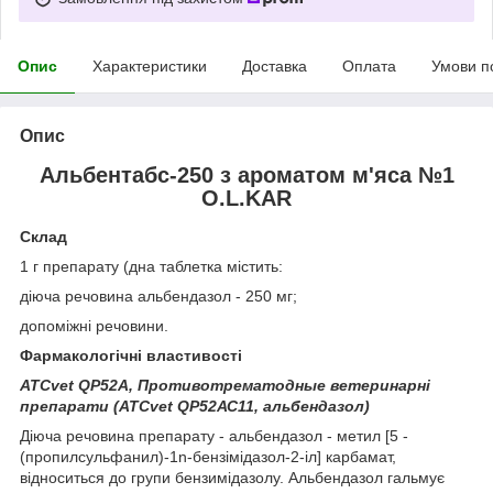
Опис
Характеристики
Доставка
Оплата
Умови п
Опис
Альбентабс-250 з ароматом м'яса №1
O.L.KAR
Склад
1 г препарату (дна таблетка містить:
діюча речовина альбендазол - 250 мг;
допоміжні речовини.
Фармакологічні властивості
ATCvet QP52А, Противотрематодные ветеринарні
препарати (ATCvet QP52АС11, альбендазол)
Діюча речовина препарату - альбендазол - метил [5 -
(пропилсульфанил)-1n-бензімідазол-2-іл] карбамат,
відноситься до групи бензимідазолу. Альбендазол гальмує