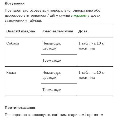
Дозування
Препарат застосовується перорально, одноразово або
дворазово з інтервалом 7 діб у суміші з
кормом
у дозах,
зазначених у таблиці:
Вигляд тварин
Клас гельмінтів
Доза
Собаки
Нематоди,
1 табл. на 10 кг
цестоди
маси тіла
Трематоди
Кішки
Нематоди,
1 табл. на 10 кг
цестоди
маси тіла
Трематоди
Протипоказання
Препарат не застосовують вагітним тваринам і протягом