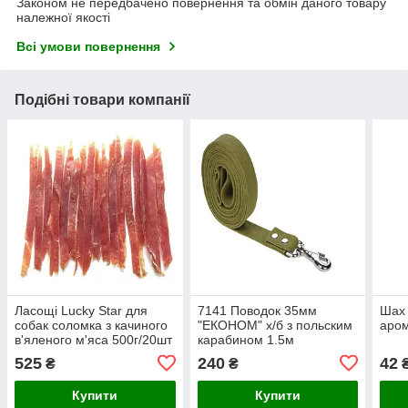
Законом не передбачено повернення та обмін даного товару
належної якості
Всі умови повернення
Подібні товари компанії
Ласощі Lucky Star для
7141 Поводок 35мм
Шах 
собак соломка з качиного
"ЕКОНОМ" х/б з польским
аром
в'яленого м'яса 500г/20шт
карабином 1.5м
525
240
42
₴
₴
Купити
Купити