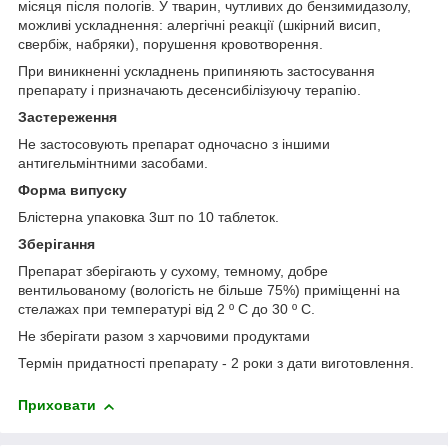
місяця після пологів. У тварин, чутливих до бензимидазолу,
можливі ускладнення: алергічні реакції (шкірний висип,
свербіж, набряки), порушення кровотворення.
При виникненні ускладнень припиняють застосування
препарату і призначають десенсибілізуючу терапію.
Застереження
Не застосовують препарат одночасно з іншими
антигельмінтними засобами.
Форма випуску
Блістерна упаковка 3шт по 10 таблеток.
Зберігання
Препарат зберігають у сухому, темному, добре
вентильованому (вологість не більше 75%) приміщенні на
стелажах при температурі від 2 º С до 30 º С.
Не зберігати разом з харчовими продуктами
Термін придатності препарату - 2 роки з дати виготовлення.
Приховати