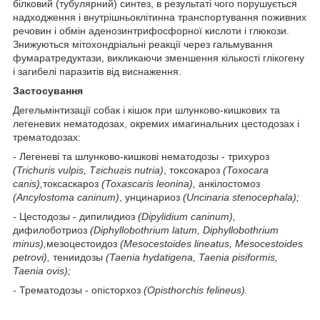
білковий (тубулярний) синтез, в результаті чого порушується
надходження і внутрішньоклітинна транспортування поживних
речовин і обмін аденозинтрифосфорної кислоти і глюкози.
Знижуються мітохондріальні реакції через гальмування
фумаратредуктази, викликаючи зменшення кількості глікогену
і загибелі паразитів від виснаження.
Застосування
Дегельмінтизації собак і кішок при шлунково-кишкових та
легеневих нематодозах, окремих имагинальних цестодозах і
трематодозах:
- Легеневі та шлунково-кишкові нематодозы - трихуроз
(Trichuris vulpis, Тгісһигіѕ nutria)
, токсокароз
(Toxocara
canis),
токсаскароз
(Toxascaris leonina),
анкілостомоз
(Ancylostoma caninum)
, унцинариоз
(Uncinaria stenocephala);
- Цестодозы - дипилидиоз
(Dipylidium caninum),
дифилоботриоз
(Diphyllobothrium latum,
Diphyllobothrium
minus),
мезоцестоидоз
(Mesocestoides lineatus, Mesocestoides
petrovi),
тениидозы
(Taenia
hydatigena, Taenia pisiformis,
Taenia ovis);
- Трематодозы - опісторхоз
(Opisthorchis felineus).