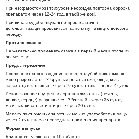
При езофагостомоз і трихурозе необхідна повторна обробка
препаратом через 12-24 год. в такій же дозі.
При випасі худоби лікувально-профілактична
дегельмінтизація проводиться на початку і в кінці стійлового
періоду.
Протипоказання
Не желательно применять самкам в первый месяц после их
осеменения.
Предостережения
После последнего введения препарата убой животных на
мясо разрешается: ??крупный рогатый скот, овцы, козы -
через 7 суток, свиньи - через 10 суток, птица - через 2 суток.
Использование внутренних органов животных (печень,
легкие, сердце) разрешается: ??свиней - через 35 суток,
жвачных животных и птицы - через 20 суток.
Молоко лактирующих животных можно употреблять в пищу
через 2 суток после последнего применения препарата.
Форма выпуска
Блистерная упаковка по 10 таблеток.