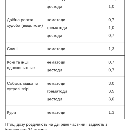
цестоди
1,0
Дрібна рогата
нематоди
0,7
худоба (вівці, кози)
трематоди
1,0
цестоди
0,7
Свині
нематоди
1,3
Коні та інші
нематоди
0,7
однокопытные
цестоди
0,7
Собаки, кішки та
нематоди
3,0
хутрові звірі
трематоди
3,5
цестоди
3,0
Кури
нематоди
1,3
Птиці дозу розділяють на дві рівні частини і задають з
інтервалом 24 години.