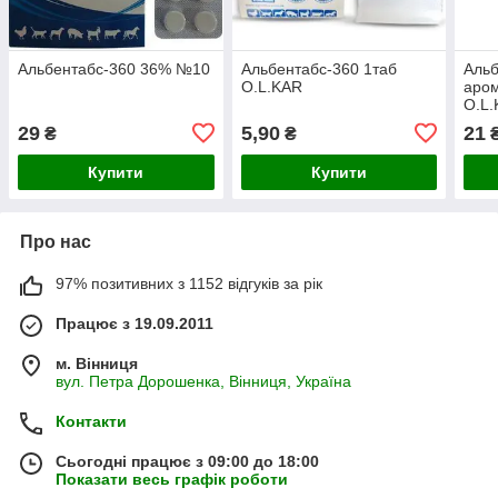
Альбентабс-360 36% №10
Альбентабс-360 1таб
Альб
O.L.KAR
аро
O.L
29
5,90
21
₴
₴
Купити
Купити
Про нас
97% позитивних з 1152 відгуків за рік
Працює з 19.09.2011
м. Вінниця
вул. Петра Дорошенка, Вінниця, Україна
Контакти
Сьогодні працює з 09:00 до 18:00
Показати весь графік роботи