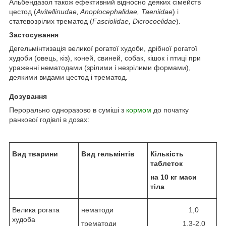
Альбендазол також ефективний відносно деяких сімейств
цестод (
Avitеlliпиdae, Anoplocephalidae, Taeniidae
) і
статевозрілих трематод (
Fasciolidae, Dicrocоelidae
).
Застосування
Дегельмінтизація великої рогатої худоби, дрібної рогатої
худоби (овець, кіз), коней, свиней, собак, кішок і птиці при
ураженні нематодами (зрілими і незрілими формами),
деякими видами цестод і трематод.
Дозування
Перорально одноразово в суміші з
кормом
до початку
ранкової годівлі в дозах:
Вид тварини
Вид гельмінтів
Кількість
таблеток
на 10 кг маси
тіла
Велика рогата
нематоди
1,0
худоба
трематоди
1,3-2,0