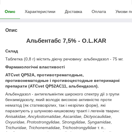
Опис
Характеристики
Доставка
Оплата
Умови п
Опис
Альбентабс 7,5% - O.L.KAR
Склад
Таблетка (0,8 г) містить діючу речовину: альбендазол - 75 мг.
Фармакологічні властивості
ATCvet QP52A, противотрематодные,
противонематодные і противоцестодные ветеринарні
препарати (ATCvet QP52AC11, альбендазол).
Альбендазол - антигельмінтик широкого спектру дії з групи
бензимідазолу, який володіє високою активністю проти
нематод (як статевозрілих, так і незрілих форм), які
паразитують у шлунково-кишковому тракті і легенів тварин:
Anisakidae, Ancylostomatidae, Ascaridae, Dictyocaulidae,
Oxyuridae, Protostrongylidae, Strongylidae, Syngamidae,
Trichuridae, Trichonematidae, Trichostrongylidae
т. п..