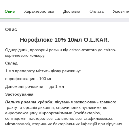
Опис
Характеристики
Доставка
Оплата
Умови п
Опис
Норофлокс 10% 10мл O.L.KAR.
Однорідний, прозорий розчин від світло-жовтого до світло-
коричневого кольору.
Склад
1 мл препарату містить діючу речовину:
енрофлоксацин - 100 мг.
Допоміжні речовини ― до 1 мл
Застосування
Велика рогата худоба:
лікування захворювань травного
тракту та органів дихання, спричинених чутливими до
енрофлоксацину мікроорганізмами (колібактеріоз,
септицемія, пастерельоз, сальмонельоз, стафилококкоз,
мікоплазмоз), вторинних бактеріальних інфекцій при вірусних