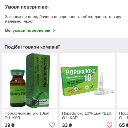
Умови повернення
Законом не передбачено повернення та обмін даного товару
належної якості
Всі умови повернення
Подібні товари компанії
Норофлокс ін. 5% 10мл
Норофлокс 10% 1мл №10
Норо
O.L.KAR.
O.L.KAR.
O.L.
19
33
65
₴
₴