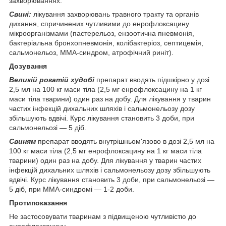
захворюваннях.
Свині:
лікування захворювань травного тракту та органів
дихання, спричинених чутливими до енрофлоксацину
мікроорганізмами (пастерельоз, ензоотична пневмонія,
бактеріальна бронхопневмонія, колібактеріоз, септицемія,
сальмонельоз, ММА-синдром, атрофічний риніт).
Дозування
Великій рогатій худобі
препарат вводять підшкірно у дозі
2,5 мл на 100 кг маси тіла (2,5 мг енрофлоксацину на 1 кг
маси тіла тварини) один раз на добу. Для лікування у тварин
частих інфекцій дихальних шляхів і сальмонельозу дозу
збільшують вдвічі. Курс лікування становить 3 доби, при
сальмонельозі ― 5 діб.
Свиням
препарат вводять внутрішньом'язово в дозі 2,5 мл на
100 кг маси тіла (2,5 мг енрофлоксацину на 1 кг маси тіла
тварини) один раз на добу. Для лікування у тварин частих
інфекцій дихальних шляхів і сальмонельозу дозу збільшують
вдвічі. Курс лікування становить 3 доби, при сальмонельозі ―
5 діб, при ММА-синдромі ― 1-2 доби.
Протипоказання
Не застосовувати тваринам з підвищеною чутливістю до