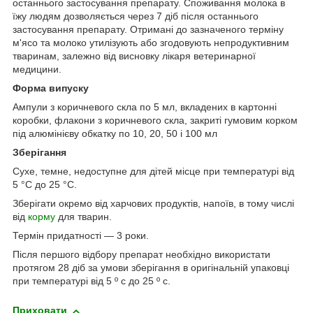
останнього застосування препарату. Споживання молока в
їжу людям дозволяється через 7 діб після останнього
застосування препарату. Отримані до зазначеного терміну
м'ясо та молоко утилізують або згодовують непродуктивним
тваринам, залежно від висновку лікаря ветеринарної
медицини.
Форма випуску
Ампули з коричневого скла по 5 мл, вкладених в картонні
коробки, флакони з коричневого скла, закриті гумовим корком
під алюмінієву обкатку по 10, 20, 50 і 100 мл
Зберігання
Сухе, темне, недоступне для дітей місце при температурі від
5 °С до 25 °С.
Зберігати окремо від харчових продуктів, напоїв, в тому числі
від
корму
для тварин.
Термін придатності ― 3 роки.
Після першого відбору препарат необхідно використати
протягом 28 діб за умови зберігання в оригінальній упаковці
при температурі від 5 º с до 25 º с.
Приховати