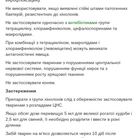
енрофлоксацину.
Не використовувати, якщо виявлені стійкі штами патогенних
бактерій, резистентних до хінолонів.
Не застосовувати одночасно з
антибіотиками
групи
тетрацикліну, хлорамфеніколом, цефалоспоринами та
макролідами.
При комбінації з тетрацикліном, макролідами і
хлорамфеніколом (левоміцетин) можуть виникати
антагоністичні явища.
Не застосовувати тваринам з порушеннями центральної
нервової системи, порушенням функції нирок та з
порушеннями росту хрящової тканини.
Не застосовувати коням.
Застереження
Препарати з групи хінолонів слід з обережністю застосовувати
тваринам з розладами ЦНС.
Якщо обсяг дози перевищує 5 мл для великої рогатої худоби і
2,5 мл для свиней, її необхідно розділити і ввести в різні
ділянки.
Забій тварин на м'ясо дозволяється через 10 діб після