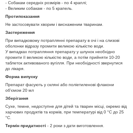
- Собакам середніх розмірів - по 4 краплі;
- Великим собакам - по 5 крапель.
Протипоказання
Не застосовувати хворим і виснаженим тваринам.
Застереження
При випадковому потраплянні препарату в очі і на слизові
оболонки відразу промити великою кількістю води.
У випадках потрапляння препарату у шлунок необхідно
промити її великою кількістю води, а потім прийняти 10-20
таблеток активованого вугілля. При необхідності звернутися
до лікаря.
Форма випуску
Препарат фасують у скляні або поліетиленові флакони
об'ємом 20 мл
Зберігання
Сухе, темне, недоступне для дітей та тварин місці, окремо від
харчових продуктів та кормів, при температурі від 0 °С до 25
°С.
Термін придатності
- 2 роки з дати виготовлення.