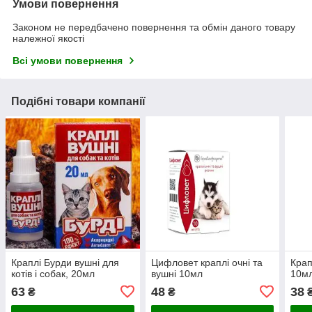
Умови повернення
Законом не передбачено повернення та обмін даного товару
належної якості
Всі умови повернення
Подібні товари компанії
Краплі Бурди вушні для
Цифловет краплі очні та
Крап
котів і собак, 20мл
вушні 10мл
10м
63
48
38
₴
₴