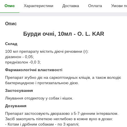
Опис
Характеристики
Доставка
Оплата
Умови п
Опис
Бурди очні, 10мл - O. L. KAR
Склад
100 мл препарату містить діючі речовини (г):
діазинон - 0,05;
преднізолон -0,0 3;
Фармакологічні властивості
Препарат згубно діє на саркоптоидных кліщів, а також володіє
бактерицидною і протизапальною дією.
Застосування
Лікування отодектозу у собак і кішок.
Дозування
Препарат застосовують дворазово з 5-7-денним інтервалом.
Засіб закопують піпеткою неглибоко в кожне вухо в дозах:
- Котам і дрібним собакам - по 3 краплі;