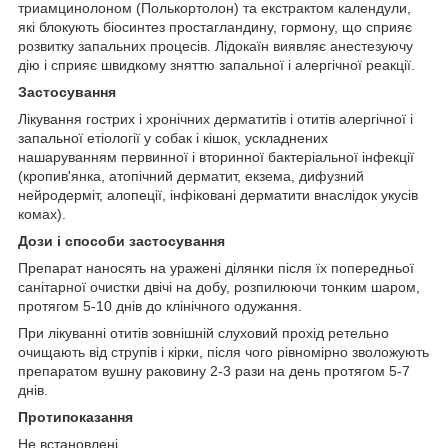
триамцинолоном (Полькортолон) та екстрактом календули,
які блокують біосинтез простагландину, гормону, що сприяє
розвитку запальних процесів. Лідокаїн виявляє анестезуючу
дію і сприяє швидкому зняттю запальної і алергічної реакції.
Застосування
Лікування гострих і хронічних дерматитів і отитів алергічної і
запальної етіології у собак і кішок, ускладнених
нашаруванням первинної і вторинної бактеріальної інфекції
(кропив'янка, атопічний дерматит, екзема, дифузний
нейродерміт, алопеції, інфіковані дерматити внаслідок укусів
комах).
Дози і способи застосування
Препарат наносять на уражені ділянки після їх попередньої
санітарної очистки двічі на добу, розпилюючи тонким шаром,
протягом 5-10 днів до клінічного одужання.
При лікуванні отитів зовнішній слуховий прохід ретельно
очищають від струпів і кірки, після чого рівномірно зволожують
препаратом вушну раковину 2-3 рази на день протягом 5-7
днів.
Протипоказання
Не встановлені.