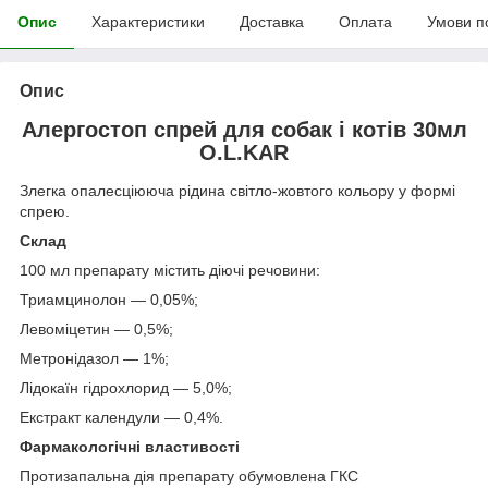
Опис
Характеристики
Доставка
Оплата
Умови п
Опис
Алергостоп
спрей
для собак і котів 30мл
O.L.KAR
Злегка опалесціююча рідина світло-жовтого кольору у формі
спрею.
Склад
100 мл препарату містить діючі речовини:
Триамцинолон — 0,05%;
Левоміцетин — 0,5%;
Метронідазол — 1%;
Лідокаїн гідрохлорид — 5,0%;
Екстракт календули — 0,4%.
Фармакологічні властивості
Протизапальна дія препарату обумовлена ГКС