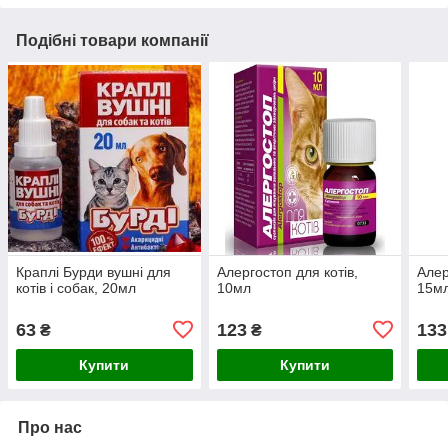
Подібні товари компанії
Краплі Бурди вушні для
Алергостоп для котів,
Алер
котів і собак, 20мл
10мл
15м
63
123
133
₴
₴
Купити
Купити
Про нас