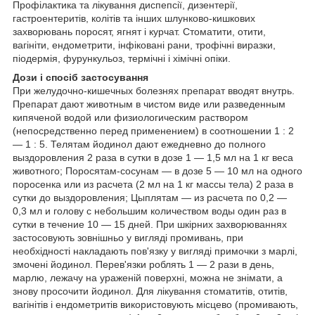
Профілактика та лікування диспепсії, дизентерії,
гастроентеритів, колітів та інших шлунково-кишкових
захворювань поросят, ягнят і курчат. Стоматити, отити,
вагініти, ендометрити, інфіковані рани, трофічні виразки,
піодермія, фурункульоз, термічні і хімічні опіки.
Дози і спосіб застосування
При желудочно-кишечных болезнях препарат вводят внутрь.
Препарат дают животным в чистом виде или разведенным
кипяченой водой или физиологическим раствором
(непосредственно перед применением) в соотношении 1 : 2
— 1 : 5. Телятам йодинол дают ежедневно до полного
выздоровления 2 раза в сутки в дозе 1 — 1,5 мл на 1 кг веса
животного; Поросятам-сосунам — в дозе 5 — 10 мл на одного
поросенка или из расчета (2 мл на 1 кг массы тела) 2 раза в
сутки до выздоровления; Цыплятам — из расчета по 0,2 —
0,3 мл и голову с небольшим количеством воды один раз в
сутки в течение 10 — 15 дней. При шкірних захворюваннях
застосовують зовнішньо у вигляді промивань, при
необхідності накладають пов'язку у вигляді примочки з марлі,
змочені йодинол. Перев'язки роблять 1 — 2 рази в день,
марлю, лежачу на ураженій поверхні, можна не знімати, а
знову просочити йодинол. Для лікування стоматитів, отитів,
вагінітів і ендометритів використовують місцево (промивають,