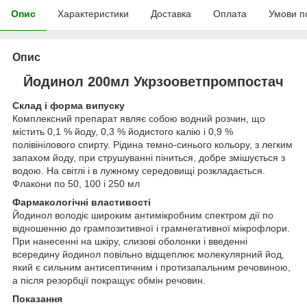
Опис
Характеристики
Доставка
Оплата
Умови п
Опис
Йодинол 200мл Укрзооветпромпостач
Склад і форма випуску
Комплексний препарат являє собою водний розчин, що
містить 0,1 % йоду, 0,3 % йодистого калію і 0,9 %
полівінілового спирту. Рідина темно-синього кольору, з легким
запахом йоду, при струшуванні піниться, добре змішується з
водою. На світлі і в лужному середовищі розкладається.
Флакони по 50, 100 і 250 мл
Фармакологічні властивості
Йодинол володіє широким антимікробним спектром дії по
відношенню до грампозитивної і грамнегативної мікрофлори.
При нанесенні на шкіру, слизові оболонки і введенні
всередину йодинол повільно відщеплює молекулярний йод,
який є сильним антисептичним і протизапальним речовиною,
а після резорбції покращує обмін речовин.
Показання