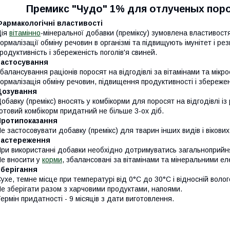
Премикс "Чудо" 1% для отлученых порос
армакологічні властивості
Дія
вітамінно
-мінеральної добавки (преміксу) зумовлена властивостя
ормалізації обміну речовин в організмі та підвищують імунітет і ре
родуктивність і збереженість поголів'я свиней.
Застосування
балансування раціонів поросят на відгодівлі за вітамінами та мікр
ормалізація обміну речовин, підвищення продуктивності і збережено
Дозування
обавку (премікс) вносять у комбікорми для поросят на відгодівлі із
отовий комбікорм придатний не більше 3-ох діб.
Протипоказання
е застосовувати добавку (премікс) для тварин інших видів і вікових
Застереження
ри використанні добавки необхідно дотримуватись загальноприйнят
е вносити у
корми
, збалансовані за вітамінами та мінеральними е
Зберігання
ухе, темне місце при температурі від 0°С до 30°С і відносній воло
е зберігати разом з харчовими продуктами, напоями.
ермін придатності - 9 місяців з дати виготовлення.