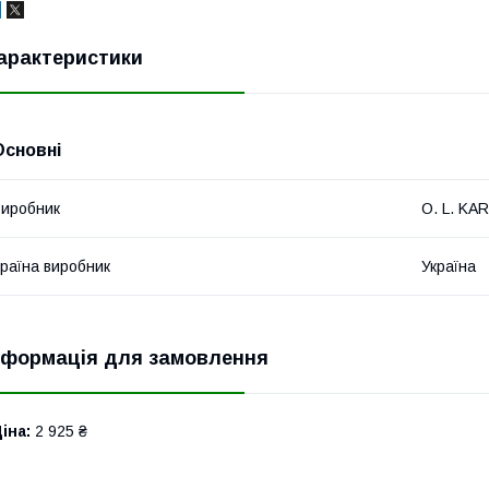
арактеристики
Основні
иробник
O. L. KAR
раїна виробник
Україна
нформація для замовлення
іна:
2 925 ₴