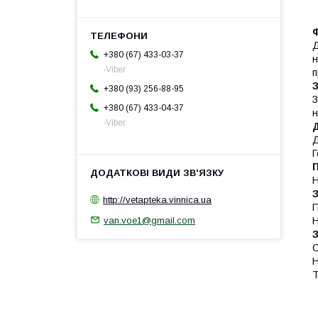
Ф
+380 (67) 433-03-37
н
-Viber
п
+380 (93) 256-88-95
З
+380 (67) 433-04-37
н
-Viber
Д
Г
Н
http://vetapteka.vinnica.ua
П
van.voe1@gmail.com
Н
С
Н
Т