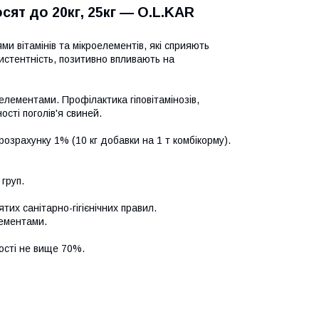
ят до 20кг, 25кг ― O.L.KAR
ми вітамінів та мікроелементів, які сприяють
зистентність, позитивно впливають на
оелементами. Профілактика гіповітамінозів,
сті поголів'я свиней.
 розрахунку 1% (10 кг добавки на 1 т комбікорму).
 груп.
их санітарно-гігієнічних правил.
лементами.
гості не вище 70%.