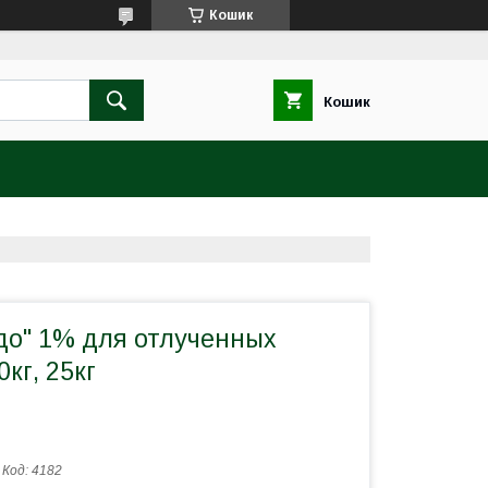
Кошик
Кошик
до" 1% для отлученных
кг, 25кг
Код:
4182