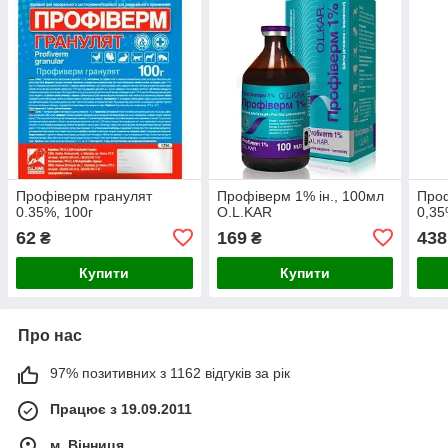
Профіверм гранулят
Профіверм 1% ін., 100мл
Проф
0.35%, 100г
O.L.KAR
0,35
62
169
438
₴
₴
Купити
Купити
Про нас
97% позитивних з 1162 відгуків за рік
Працює з 19.09.2011
м. Вінниця