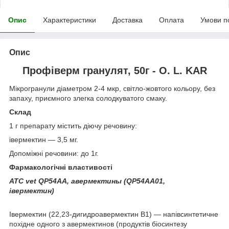
Опис
Характеристики
Доставка
Оплата
Умови п
Опис
Профіверм гранулят, 50г - O. L. KAR
Мікрогранули діаметром 2-4 мкр, світло-жовтого кольору, без
запаху, приємного злегка солодкуватого смаку.
Склад
1 г препарату містить діючу речовину:
івермектин ― 3,5 мг.
Допоміжні речовини: до 1г.
Фармакологічні властивості
АТС vet QP54AA, авермектины (QP54AA01,
івермектин)
Івермектин (22,23-дигидроавермектин В1) ― напівсинтетичне
похідне одного з авермектинов (продуктів біосинтезу