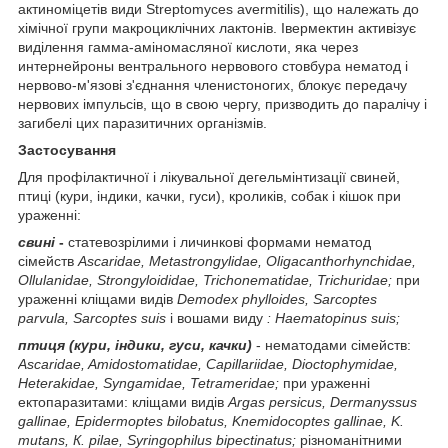
актиноміцетів види Streptomyces avermitilis), що належать до
хімічної групи макроциклічних лактонів. Івермектин активізує
виділення гамма-аміномасляної кислоти, яка через
интернейроны вентрального нервового стовбура нематод і
нервово-м'язові з'єднання членистоногих, блокує передачу
нервових імпульсів, що в свою чергу, призводить до паралічу і
загибелі цих паразитичних організмів.
Застосування
Для профілактичної і лікувальної дегельмінтизації свиней,
птиці (кури, індики, качки, гуси), кроликів, собак і кішок при
ураженні:
свині
-
статевозрілими і личинкові формами нематод
сімейств
Ascaridae
,
Metastrongylidae
,
Oligacanthorhynchidae
,
Ollulanidae
,
Strongyloididae
,
Trichonematidae
,
Trichuridae
;
при
ураженні кліщами видів
Demodex
phylloides
,
Sarcoptes
parvula
,
Sarcoptes
suis
і вошами виду
: Haematopinus
suis
;
птиця (кури, індики, гуси, качки)
- нематодами сімейств:
Ascaridae
,
Amidostomatidae
,
Capillariidae
,
Dioctophymidae
,
Heterakidae
,
Syngamidae
,
Tetrameridae
;
при ураженні
ектопаразитами: кліщами видів
Argas
persicus
,
Dermanyssus
gallinae
,
Epidermoptes
bilobatus
,
Knemidocoptes
gallinae
,
K
.
mutans
, К.
pilae
,
Syringophilus
bipectinatus
;
різноманітними