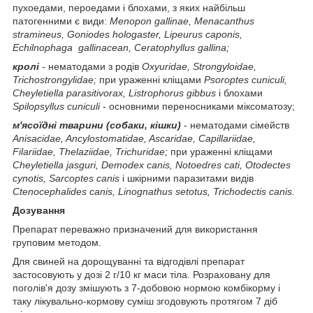
пухоедами, пероедами і блохами, з яких найбільш
патогенними є види:
Menopon
gallinae
,
Menacanthus
stramineus
,
Goniodes
hologaster
,
Lipeurus
caponis
,
Echilnophaga
gallinacean
,
Ceratophyllus
gallina
;
кролі
- нематодами з родів
Oxyuridae
,
Strongyloidae
,
Trichostrongylidae
;
при ураженні кліщами
Psoroptes
cuniculi
,
Cheyletiella
parasitivorax
,
Listrophorus
gibbus
і блохами
Spilopsyllus
cuniculi
- основними переносниками міксоматозу;
м'ясоїдні тварини (собаки, кішки)
- нематодами сімейств
Anisacidae
,
Ancylostomatidae
,
Ascaridae
,
Capillariidae
,
Filariidae
,
Thelaziidae
,
Trichuridae
;
при ураженні кліщами
Cheyletiella
jasguri
,
Demodex
canis
,
Notoedres
cati
,
Otodectes
cynotis
,
Sarcoptes
canis
і шкірними паразитами видів
Ctenocephalides
canis
,
Linognathus
setotus
,
Trichodectis
canis
.
Дозування
Препарат переважно призначений для використання
груповим методом.
Для свиней на дорощуванні та відгодівлі препарат
застосовують у дозі 2 г/10 кг маси тіла. Розраховану для
поголів'я дозу змішують з 7-добовою нормою комбікорму і
таку лікувально-кормову суміш згодовують протягом 7 діб