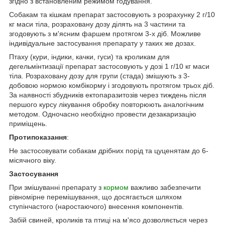
згідно з встановленим режимом годування.
Собакам та кішкам препарат застосовують з розрахунку 2 г/10
кг маси тіла, розраховану дозу ділять на 3 частини та
згодовують з м'ясним фаршем протягом 3-х діб. Можливе
індивідуальне застосування препарату у таких же дозах.
Птаху (кури, індики, качки, гуси) та кроликам для
дегельмінтизації препарат застосовують у дозі 1 г/10 кг маси
тіла. Розраховану дозу для групи (стада) змішують з 3-
добовою нормою комбікорму і згодовують протягом трьох діб.
За наявності збудників ектопаразитозів через тиждень після
першого курсу лікування обробку повторюють аналогічним
методом. Одночасно необхідно провести дезакаризацію
приміщень.
Протипоказання
:
Не застосовувати собакам дрібних порід та цуценятам до 6-
місячного віку.
Застосування
При змішуванні препарату з
кормом
важливо забезпечити
рівномірне перемішування, що досягається шляхом
ступінчастого (наростаючого) внесення компонентів.
Забій свиней, кроликів та птиці на м'ясо дозволяється через