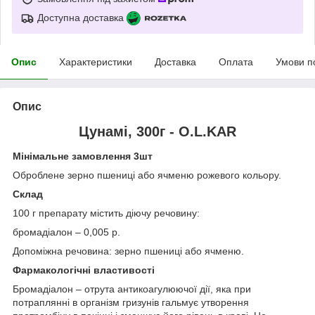
Доступна доставка
Опис
Характеристики
Доставка
Оплата
Умови п
Опис
Цунамі, 300г - O.L.KAR
Мінімальне замовлення 3шт
Оброблене зерно пшениці або ячменю рожевого кольору.
Склад
100 г препарату містить діючу речовину:
бромадіалон – 0,005 р.
Допоміжна речовина: зерно пшениці або ячменю.
Фармакологічні властивості
Бромадіалон – отрута антикоагулюючої дії, яка при
потраплянні в організм гризунів гальмує утворення