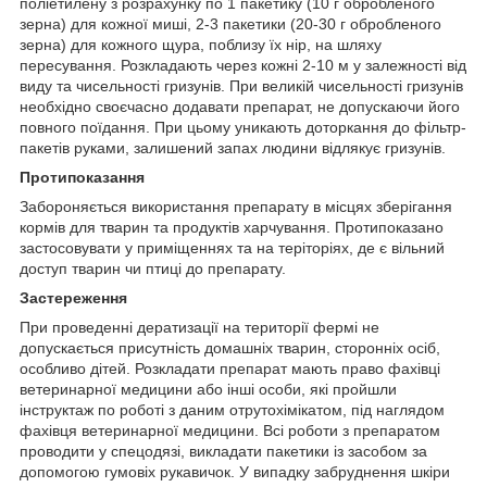
поліетилену з розрахунку по 1 пакетику (10 г обробленого
зерна) для кожної миші, 2-3 пакетики (20-30 г обробленого
зерна) для кожного щура, поблизу їх нір, на шляху
пересування. Розкладають через кожні 2-10 м у залежності від
виду та чисельності гризунів. При великій чисельності гризунів
необхідно своєчасно додавати препарат, не допускаючи його
повного поїдання. При цьому уникають доторкання до фільтр-
пакетів руками, залишений запах людини відлякує гризунів.
Протипоказання
Забороняється використання препарату в місцях зберігання
кормів для тварин та продуктів харчування. Протипоказано
застосовувати у приміщеннях та на теріторіях, де є вільний
доступ тварин чи птиці до препарату.
Застереження
При проведенні дератизації на території фермі не
допускається присутність домашніх тварин, сторонніх осіб,
особливо дітей. Розкладати препарат мають право фахівці
ветеринарної медицини або інші особи, які пройшли
інструктаж по роботі з даним отрутохімікатом, під наглядом
фахівця ветеринарної медицини. Всі роботи з препаратом
проводити у спецодязі, викладати пакетики із засобом за
допомогою гумовіх рукавичок. У випадку забруднення шкіри