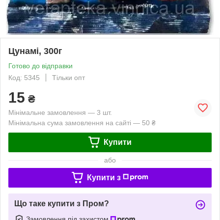
Цунамі, 300г
Готово до відправки
Код: 5345
Тільки опт
15
₴
Мінімальне замовлення — 3 шт.
Мінімальна сума замовлення на сайті — 50 ₴
Купити
або
Купити з
Що таке купити з Пром?
Замовлення під захистом