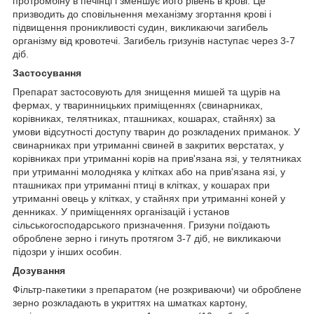
протромбіну в печінці і зменшує його рівень в крові. Це
призводить до сповільнення механізму згортання крові і
підвищення проникливості судин, викликаючи загибель
організму від кровотечі. Загибель гризунів наступає через 3-7
діб.
Застосування
Препарат застосовують для знищення мишей та щурів на
фермах, у тваринницьких приміщеннях (свинарниках,
корівниках, телятниках, пташниках, кошарах, стайнях) за
умови відсутності доступу тварин до розкладених приманок. У
свинарниках при утриманні свиней в закритих верстатах, у
корівниках при утриманні корів на прив'язана язі, у телятниках
при утриманні молодняка у клітках або на прив'язана язі, у
пташниках при утриманні птиці в клітках, у кошарах при
утриманні овець у клітках, у стайнях при утриманні коней у
денниках. У приміщеннях організацій і установ
сільськогосподарського призначення. Гризуни поїдають
оброблене зерно і гинуть протягом 3-7 діб, не викликаючи
підозри у інших особин.
Дозування
Фільтр-пакетики з препаратом (не розкриваючи) чи оброблене
зерно розкладають в укриттях на шматках картону,