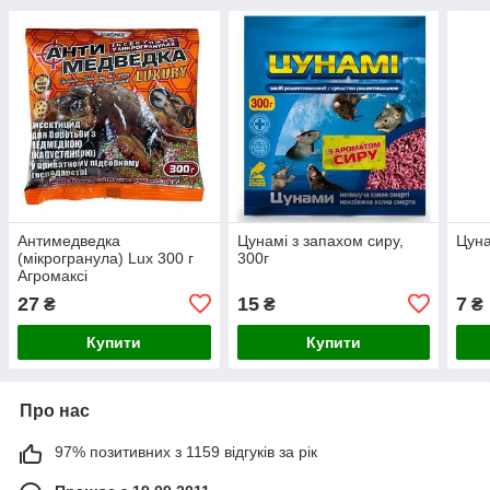
Антимедведка
Цунамі з запахом сиру,
Цуна
(мікрогранула) Lux 300 г
300г
Агромаксі
27
15
7
₴
₴
₴
Купити
Купити
Про нас
97% позитивних з 1159 відгуків за рік