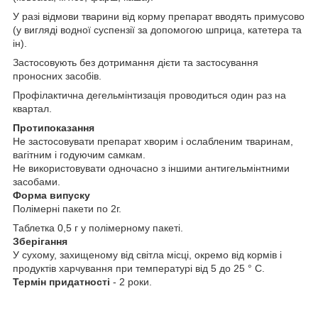
У разі відмови тварини від корму препарат вводять примусово
(у вигляді водної суспензії за допомогою шприца, катетера та
ін).
Застосовують без дотримання дієти та застосування
проносних засобів.
Профілактична дегельмінтизація проводиться один раз на
квартал.
Протипоказання
Не застосовувати препарат хворим і ослабленим тваринам,
вагітним і годуючим самкам.
Не використовувати одночасно з іншими антигельмінтними
засобами.
Форма випуску
Полімерні пакети по 2г.
Таблетка 0,5 г у полімерному пакеті.
Зберігання
У сухому, захищеному від світла місці, окремо від кормів і
продуктів харчування при температурі від 5 до 25 ° С.
Термін придатності
- 2 роки.