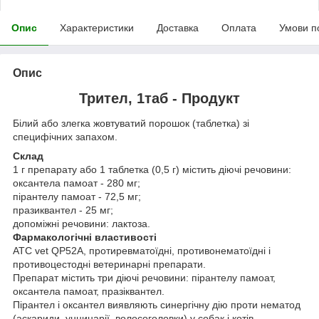
Опис
Характеристики
Доставка
Оплата
Умови п
Опис
Трител, 1таб - Продукт
Білий або злегка жовтуватий порошок (таблетка) зі
специфічних запахом.
Склад
1 г препарату або 1 таблетка (0,5 г) містить діючі речовини:
оксантела памоат - 280 мг;
пірантелу памоат - 72,5 мг;
празиквантел - 25 мг;
допоміжні речовини: лактоза.
Фармакологічні властивості
АТС vet QP52A, протиревматоїдні, противонематоїдні і
противоцестодні ветеринарні препарати.
Препарат містить три діючі речовини: пірантелу памоат,
оксантела памоат, празіквантел.
Пірантел і оксантел виявляють синергічну дію проти нематод
(аскариди, унцинарії, волосоголовки) у собак і котів,