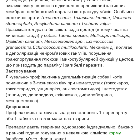
викликаючи у паразитів підвищення проникності клітинних
мембран, необоротний параліч і контрактуру м'язів. Особливо
ефективні проти
Toxocara canis, Toxascaris leonine, Uncinaria
stenocephala, Ancylostoma caninum і Trichuris vulpis.
Празиквантел діє на більшість видів цестод (в тому числі на
личинкові стадії) у собак:
Taenia species, Multiceps multiceps,
Dipilidum caninum, Mesocestoides spp., Echinococcus
granulosis
та
Echinococcus multilocularis
. Механізм дії полягає
в деполяризації нейром'язових гангліїв, порушення
транспортування глюкози і микротубулярной функції у цестод,
що призводить до паралічу і загибелі паразитів.
Застосування
Лікувально-профілактична дегельмінтизація собак і котів
починаючи з 3-тижневого віку при нематодозах (токсокароз,
токсаскаридоз, унцинаріоз, анкілостоматидоз) і цестодозах
(тениидоз, дипилидиоз, ехінококоз, дифилоботриоз,
мезоцестоидоз).
Дозування
Профілактична та лікувальна доза становить:1 г препарату
або 1 таблетка на 5 кг маси тіла тварини.
Препарат дають тваринам одноразово індивідуально, бажано
в ранкові години годування з невеликою кількістю
корму
(ковбаса, м'ясо, фарш, каша).