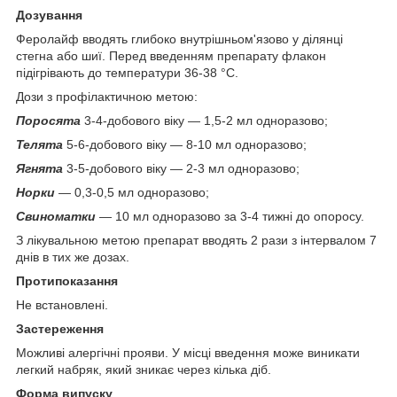
Дозування
Феролайф вводять глибоко внутрішньом'язово у ділянці
стегна або шиї. Перед введенням препарату флакон
підігрівають до температури 36-38 °С.
Дози з профілактичною метою:
Поросята
3-4-добового віку — 1,5-2 мл одноразово;
Телята
5-6-добового віку — 8-10 мл одноразово;
Ягнята
3-5-добового віку — 2-3 мл одноразово;
Норки
— 0,3-0,5 мл одноразово;
Свиноматки
— 10 мл одноразово за 3-4 тижні до опоросу.
З лікувальною метою препарат вводять 2 рази з інтервалом 7
днів в тих же дозах.
Протипоказання
Не встановлені.
Застереження
Можливі алергічні прояви. У місці введення може виникати
легкий набряк, який зникає через кілька діб.
Форма випуску