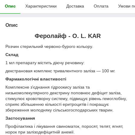
Опис
Характеристики
Доставка
Оплата
Умови п
Опис
Феролайф - O. L. KAR
Розчин стерильний червоно-бурого кольору.
Склад
1 мл препарату містить діючу речовину:
декстрановая комплекс тривалентного заліза — 100 мг.
Фармакологічні властивості
Комплексне з'єднання гідроокису заліза та
низькомолекулярного декстрину поповнює дефіцит заліза,
стимулює кровотворну систему, підвищує рівень гемоглобіну,
сприяє збільшенню кількості еритроцитів і покращує
збереження молодняку сільськогосподарських тварин.
Застосування
Профілактика і лікування свиноматок, поросят, телят, ягнят,
норок при залізодефіцитній анемії.