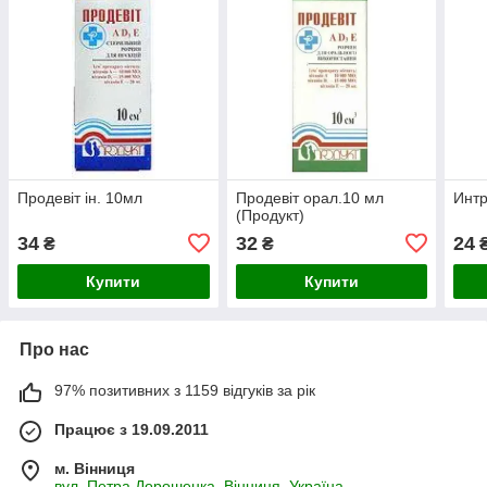
Продевіт ін. 10мл
Продевіт орал.10 мл
Интр
(Продукт)
34
32
24
₴
₴
Купити
Купити
Про нас
97% позитивних з 1159 відгуків за рік
Працює з 19.09.2011
м. Вінниця
вул. Петра Дорошенка, Вінниця, Україна