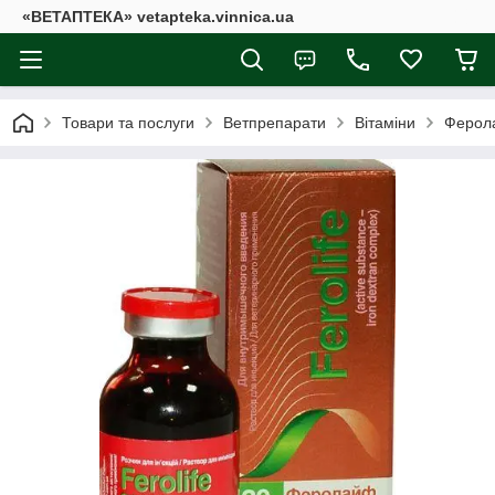
«ВЕТАПТЕКА» vetapteka.vinnica.ua
Товари та послуги
Ветпрепарати
Вітаміни
Ферол