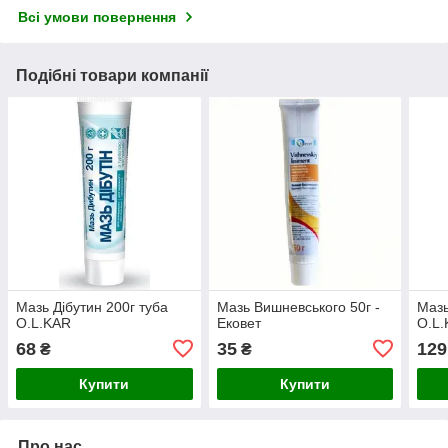
Всі умови повернення
Подібні товари компанії
Мазь Дібутин 200г туба
Мазь Вишневського 50г -
Мазь
O.L.KAR
Ековет
O.L.
68
35
129
₴
₴
Купити
Купити
Про нас