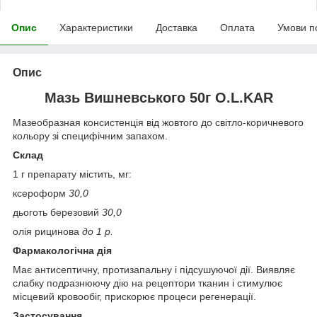
Опис
Характеристики
Доставка
Оплата
Умови п
Опис
Мазь Вишневського 50г O.L.KAR
Мазеобразная консистенція від жовтого до світло-коричневого
кольору зі специфічним запахом.
Склад
1 г препарату містить, мг:
ксероформ
30,0
дьоготь березовий
30,0
олія рицинова
до 1 р.
Фармакологічна дія
Має антисептичну, протизапальну і підсушуючої дії. Виявляє
слабку подразнюючу дію на рецептори тканин і стимулює
місцевий кровообіг, прискорює процеси регенерації.
Застосування