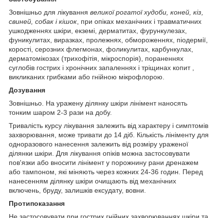
Зовнішньо для лікування
великої рогатої худоби, коней, кіз,
свиней, собак і кішок
, при опіках механічних і травматичних
ушкодженнях шкіри, екземі, дерматитах, фурункулезах,
фуникулитах, виразках, пролежнях, обмороженнях, піодермії,
корості, серозних флегмонах, фоликулитах, карбункулах,
дерматомікозах (трихофітія, мікроспорія), пораненнях
суглобів гострих і хронічних запаленнях і тріщинах копит ,
викликаних грибками або гнійною мікрофлорою.
Дозування
Зовнішньо. На уражену ділянку шкіри лінімент наносять
тонким шаром 2-3 рази на добу.
Тривалість курсу лікування залежить від характеру і симптомів
захворювання, може тривати до 14 діб. Кількість лініменту для
одноразового нанесення залежить від розміру ураженої
ділянки шкіри. Для лікування опіків можна застосовувати
пов'язки або вносити лінімент у порожнину рани дренажем
або тампоном, які міняють через кожних 24-36 годин. Перед
нанесенням ділянку шкіри очищають від механічних
включень, бруду, залишків ексудату, вовни.
Протипоказання
Не застосовувати при гострих гнійних захворюваннях шкіри та