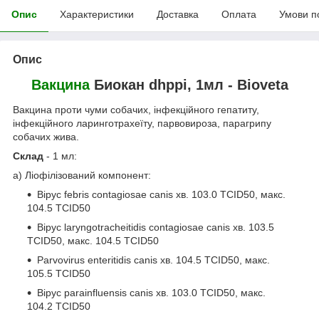
Опис
Характеристики
Доставка
Оплата
Умови п
Опис
Вакцина
Биокан dhppi, 1мл - Bioveta
Вакцина проти чуми собачих, інфекційного гепатиту,
інфекційного ларинготрахеїту, парвовироза, парагрипу
собачих жива.
Склад
- 1 мл:
a) Ліофілізований компонент:
Вірус febris contagiosae canis хв. 103.0 TCID50, макс.
104.5 TCID50
Вірус laryngotracheitidis contagiosae canis хв. 103.5
TCID50, макс. 104.5 TCID50
Parvovirus enteritidis canis хв. 104.5 TCID50, макс.
105.5 TCID50
Вірус parainfluensis canis хв. 103.0 TCID50, макс.
104.2 TCID50