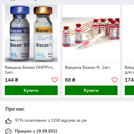
Вакцина Біокан DHPPI+L,
Вакцина Біокан-R, 1мл
Вак
1мл
для 
144
68
174
₴
₴
Купити
Купити
Про нас
97% позитивних з 1158 відгуків за рік
Працює з 19.09.2011