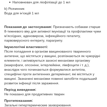
Наповнювач для ліофілізації до 1 мл
b) Розчинник
Вода для ін'єкцій 1 мл
Показання до застосування:
Призначають собакам старше
8-тижневого віку для активної імунізації та профілактики чуми
м'ясоїдних, аденовироза, інфекційного гепатиту,
парвовирусного ентериту, парагрипу.
Імунологічні властивості:
Після попадання в організм вакцинованого тваринного
антигени, що містяться у вакцині, розпізнаються як чужорідні
елементи, і активізуються захисні механізми організму
(макрофаги, опсоніни, інтерлейкіни, лімфоцити і т. д.),
внаслідок чого починаються формуватися антитіла,
специфічні проти антигенних детермінант, які містяться у
вакцині. Зазначені механізми повинні запобігти подальший
розвиток інфекції після зараження.
Період виведення:
Не показано для продуктивних тварин
Протипоказання:
Загальні гипертермические захворювання.