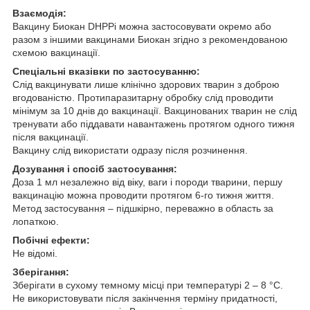
Взаємодія:
Вакцину Биокан DHPPi можна застосовувати окремо або
разом з іншими вакцинами Биокан згідно з рекомендованою
схемою вакцинації.
Спеціальні вказівки по застосуванню:
Слід вакцинувати лише клінічно здорових тварин з доброю
вгодованістю. Протипаразитарну обробку слід проводити
мінімум за 10 днів до вакцинації. Вакцинованих тварин не слід
тренувати або піддавати навантажень протягом одного тижня
після вакцинації.
Вакцину слід використати одразу після розчинення.
Дозування і спосіб застосування:
Доза 1 мл незалежно від віку, ваги і породи тварини, першу
вакцинацію можна проводити протягом 6-го тижня життя.
Метод застосування – підшкірно, переважно в область за
лопаткою.
Побічні ефекти:
Не відомі.
Зберігання:
Зберігати в сухому темному місці при температурі 2 – 8 °C.
Не використовувати після закінчення терміну придатності,