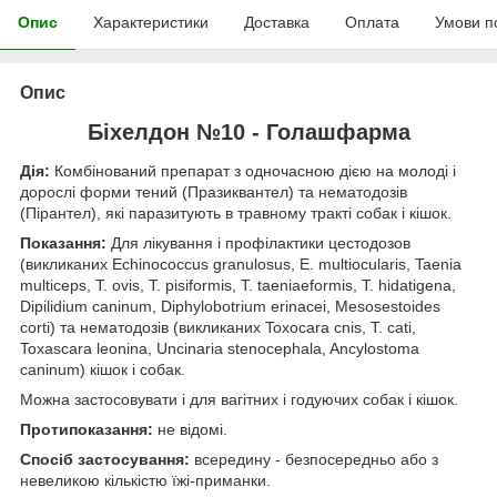
Опис
Характеристики
Доставка
Оплата
Умови п
Опис
Біхелдон №10 - Голашфарма
Дія:
Комбінований препарат з одночасною дією на молоді і
дорослі форми тений (Празиквантел) та нематодозів
(Пірантел), які паразитують в травному тракті собак і кішок.
Показання:
Для лікування і профілактики цестодозов
(викликаних Echinococcus granulosus, E. multiocularis, Taenia
multiceps, T. ovis, T. pisiformis, T. taeniaeformis, T. hidatigena,
Dipilidium caninum, Diphylobotrium erinacei, Mesosestoides
corti) та нематодозів (викликаних Toxocara cnis, T. cati,
Toxascara leonina, Uncinaria stenocephala, Ancylostoma
caninum) кішок і собак.
Можна застосовувати і для вагітних і годуючих собак і кішок.
Протипоказання:
не відомі.
Спосіб застосування:
всередину - безпосередньо або з
невеликою кількістю їжі-приманки.