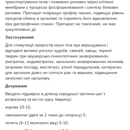
транспортування іонів і поживних речовин через клітинні
мембрани у процесах фосфорилювання і синтезу білкових
речовин. Препарат покращує трофіку тканин, підвищує рівень
процесів обміну в організмі та сприяють його відновленню
при дистрофічних станах. Препарат не токсичний, не має
кумулятивної дії.
Застосування
Для стимуляції приростів маси тіла при вирощуванні і
відгодівлі великої рогатої худоби, свиней, овець; терапії
тварин при акушерсько-гінекологічних захворюваннях
(метритах, ендометритах, запальних захворюваннях яєчників,
затримки посліду, маститах); атонії передшлунків, ентеритах;
для загоєння довго не гояться ран та виразок; підвищення
захисних сил організму.
Дозування
Вводять підшкірно в ділянці середньої третини шиї з
розрахунку (в мл на одну тварину):
корови 10-15;
свиноматки (двічі за 2 тижні до опоросу) 5;
телята (6-12 місячного віку) 5-10;