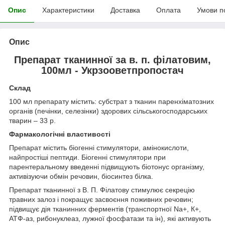
Опис
Характеристики
Доставка
Оплата
Умови п
Опис
Препарат тканинної за в. п. філатовим,
100мл - Укрзооветпропостач
Склад
100 мл препарату містить: субстрат з тканин паренхіматозних
органів (печінки, селезінки) здорових сільськогосподарських
тварин – 33 р.
Фармакологічні властивості
Препарат містить біогенні стимулятори, амінокислоти,
найпростіші пептиди. Біогенні стимулятори при
парентеральному введенні підвищують біотонус організму,
активізуючи обмін речовин, біосинтез білка.
Препарат тканинної з В. П. Філатову стимулює секрецію
травних залоз і покращує засвоєння поживних речовин;
підвищує дія тканинних ферментів (транспортної Nа+, К+,
АТФ-аз, рибонуклеаз, лужної фосфатази та ін), які активують