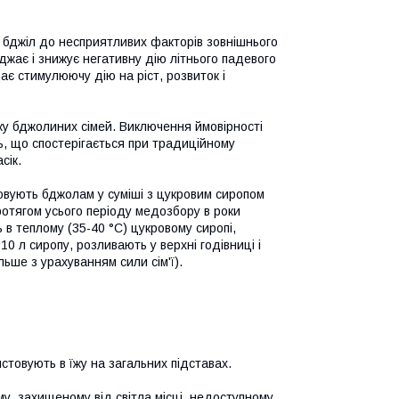
 бджіл до несприятливих факторів зовнішнього
жає і знижує негативну дію літнього падевого
ає стимулюючу дію на ріст, розвиток і
ку бджолиних сімей. Виключення ймовірності
ь, що спостерігається при традиційному
сік.
вують бджолам у суміші з цукровим сиропом
 протягом усього періоду медозбору в роки
 в теплому (35-40 °С) цукровому сиропі,
10 л сиропу, розливають у верхні годівниці і
льше з урахуванням сили сім'ї).
стовують в їжу на загальних підставах.
у, захищеному від світла місці, недоступному