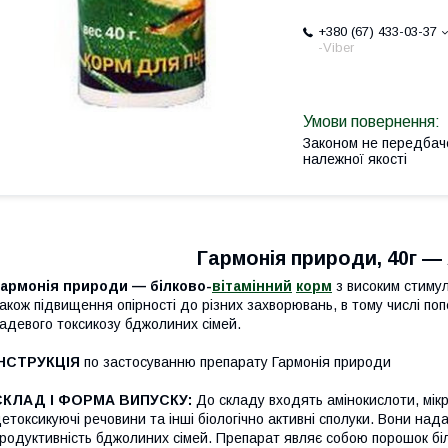
+380 (67) 433-03-37
-Viber
Законом не передбач
належної якості
Гармонія природи, 40г ―
Гармонія природи
— білково-
вітамінний
корм
з високим стимул
акож підвищення опірності до різних захворювань, в тому числі поп
адевого токсикозу бджолиних сімей.
ІНСТРУКЦІЯ
по застосуванню препарату Гармонія природи
СКЛАД І ФОРМА ВИПУСКУ:
До складу входять амінокислоти, мікр
етоксикуючі речовини та інші біологічно активні сполуки. Вони над
родуктивність бджолиних сімей. Препарат являє собою порошок біл