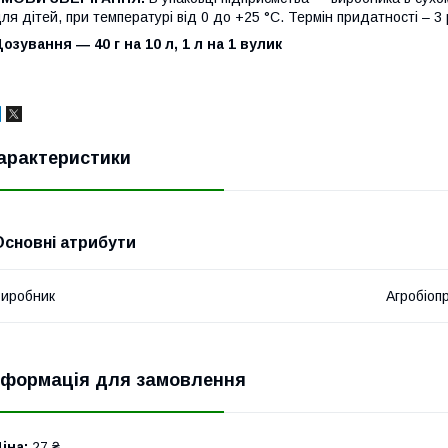
ля дітей, при температурі від 0 до +25 °С. Термін придатності – 3
озування ― 40 г на 10 л, 1 л на 1 вулик
арактеристики
Основні атрибути
иробник
Агробіоп
нформація для замовлення
іна:
27 ₴