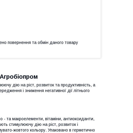
ено повернення та обмін даного товару
 Агробіопром
юючу дію на ріст, розвиток та продуктивність, а
ередження і зниження негативної дії літнього
о - та макроелементи, вітаміни, антиоксиданти,
ають стимулюючу дію на ріст, розвиток і
увато-жовтого кольору. Упаковано в герметично