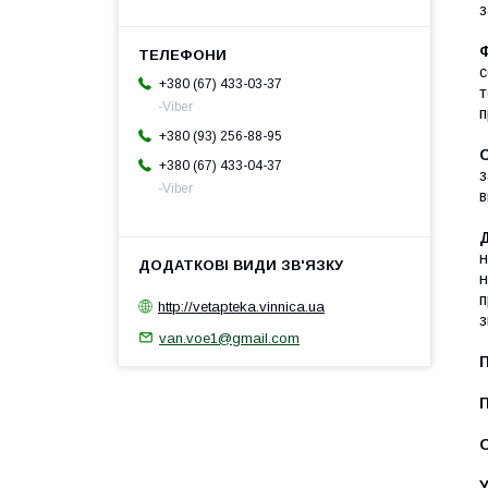
з
с
+380 (67) 433-03-37
т
-Viber
п
+380 (93) 256-88-95
+380 (67) 433-04-37
з
-Viber
в
н
н
п
http://vetapteka.vinnica.ua
з
van.voe1@gmail.com
П