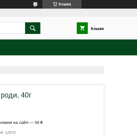
Кошик
Кошик
роди, 40г
лення на сайті — 50 ₴
од:
12570