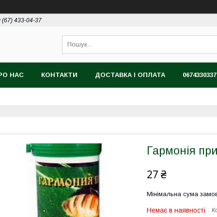
 (67) 433-04-37
РО НАС
КОНТАКТИ
ДОСТАВКА І ОПЛАТА
0674330337
Гармонія при
27 ₴
Мінімальна сума замов
Немає в наявності
К