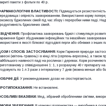
акриті пакети з фольги по 40 р.
ФАРМАКОЛОГІЧНІ ВЛАСТИВОСТІ:
Підвищується резистентність
ередовища і опірність захворюванням. Використання корму поперед
оксикозу бджолиних сімей під час збору і переробки ними паді. Над
родуктивність бджолиних сімей.
СВІДЧЕННЯ:
Профілактика захворювань бджіл і стимуляція розвит
араження бджіл збудниками інфекційних та інвазійних захворюван
икористанні в якості білкової підгодівлі перги або обніжжя з інших па
ДОЗИ І СПОСІБ ЗАСТОСУВАННЯ:
Корм Гармонія природи застосо
авесні (квітень-травень) і в кінці літа (серпень-вересень), а також
айбільшого наявності паді на рослинах і деревах. Корм розчиняють
риготованому у співвідношенні 1: 1, з розрахунку 40 г препарату на 
годовують по 1 л 3 рази з інтервалом у 7 днів (можна менше або бі
ОБІЧНІ ДІЇ:
У рекомендованих дозах не спостерігаються.
ПРОТИПОКАЗАННЯ:
Не встановлені.
ОСОБЛИВІ ВКАЗІВКИ:
Мед, зібраний обробленими сім'ями, викори
УМОВИ ЗБЕРІГАННЯ:
В упаковці підприємства — виробника в сухом