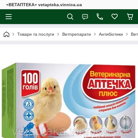
«ВЕТАПТЕКА» vetapteka.vinnica.ua
Товари та послуги
Ветпрепарати
Антибіотики
Вет