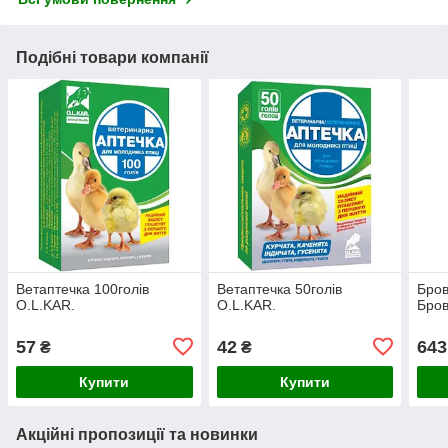
Подібні товари компанії
Ветаптечка 100голів
Ветаптечка 50голів
Бров
O.L.KAR.
O.L.KAR.
Бро
57
42
643
₴
₴
Купити
Купити
Акційні пропозиції та новинки