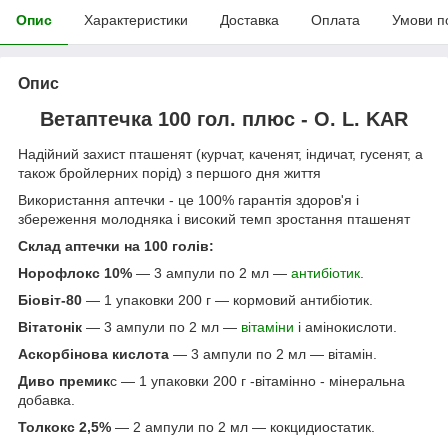
Опис
Характеристики
Доставка
Оплата
Умови п
Опис
Ветаптечка 100 гол. плюс - O. L. KAR
Надійний захист пташенят (курчат, каченят, індичат, гусенят, а
також бройлерних порід) з першого дня життя
Використання аптечки - це 100% гарантія здоров'я і
збереження молодняка і високий темп зростання пташенят
Склад аптечки на
10
0 голів:
Норофлокс 10%
— 3 ампули по 2 мл —
антибіотик
.
Біовіт-80
— 1 упаковки 200 г — кормовий антибіотик.
Віта
тонік
— 3 ампули по 2 мл —
вітаміни
і амінокислоти.
Аскорбінова кислота
— 3 ампули по 2 мл — вітамін.
Диво премик
с — 1 упаковки 200 г -вітамінно - мінеральна
добавка.
Толкокс 2,5%
— 2 ампули по 2 мл — кокцидиостатик.