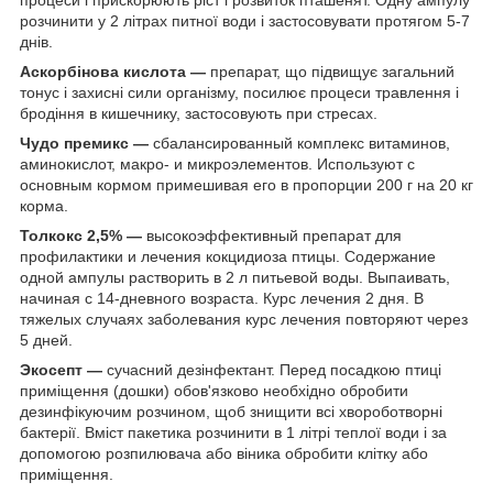
процеси і прискорюють ріст і розвиток пташенят. Одну ампулу
розчинити у 2 літрах питної води і застосовувати протягом 5-7
днів.
Аскорбінова кислота —
препарат, що підвищує загальний
тонус і захисні сили організму, посилює процеси травлення і
бродіння в кишечнику, застосовують при стресах.
Чудо премикс —
сбалансированный комплекс витаминов,
аминокислот, макро- и микроэлементов. Используют с
основным кормом примешивая его в пропорции 200 г на 20 кг
корма.
Толкокс 2,5% —
высокоэффективный препарат для
профилактики и лечения кокцидиоза птицы. Содержание
одной ампулы растворить в 2 л питьевой воды. Выпаивать,
начиная с 14-дневного возраста. Курс лечения 2 дня. В
тяжелых случаях заболевания курс лечения повторяют через
5 дней.
Экосепт —
сучасний дезінфектант. Перед посадкою птиці
приміщення (дошки) обов'язково необхідно обробити
дезинфікуючим розчином, щоб знищити всі хвороботворні
бактерії. Вміст пакетика розчинити в 1 літрі теплої води і за
допомогою розпилювача або віника обробити клітку або
приміщення.