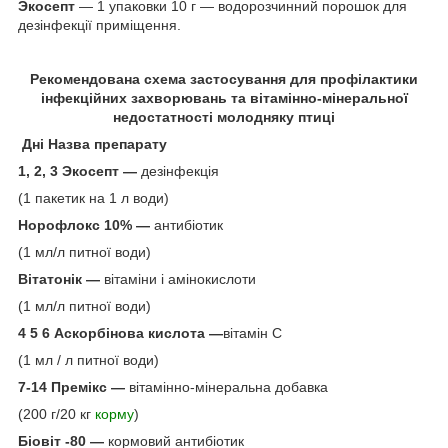
Экосепт
— 1 упаковки 10 г — водорозчинний порошок для
дезінфекції приміщення.
Рекомендована схема застосування для профілактики
інфекційних захворювань та вітамінно-мінеральної
недостатності молодняку птиці
Дні Назва препарату
1, 2, 3 Экосепт —
дезінфекція
(1 пакетик на 1 л води)
Норофлокс 10% —
антибіотик
(1 мл/л питної води)
Віта
тонік
—
вітаміни і амінокислоти
(1 мл/л питної води)
4 5 6 Аскорбінова кислота —
вітамін С
(1 мл / л питної води)
7-14 Премікс —
вітамінно-мінеральна добавка
(200 г/20 кг
корму
)
Біовіт -80 —
кормовий антибіотик