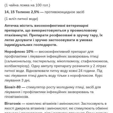
(1 чайна ложка на 100 гол.)
14, 15 Толкокс 2,5% —
противококцидное засіб
(1 мл/л питної води)
Аптечка містить високоефективні ветеринарні
препарати, що використовуються у промисловому
птахівництві. Препарати розфасовані в зручну тару, їх
легко дозувати і зручно застосовувати в умовах
індивідуальних господарств.
Норофлокс 10% —
високоефективний препарат для
профілактики і лікування інфекційних захворювань птиці
(сальмонельозу, пастерельозу, мікоплазмозу, стафилококкоза,
колібактеріозу). Одну ампулу препарату розчинити у 2 літрах
питної води. Відновлювати питну воду кожні 24 години. Під
час лікування птиці дають воду тільки з норофлоксом. Курс
лікування 3 дні
.
Біовіт-80 —
стимулятор росту молодняку птиці, засіб для
лікування і профілактики інфекційних захворювань та
гіповітамінозів.
Віта
тонік
—
комплекс вітамінів і амінокислот. Застосовують в
якості джерела вітамінів і амінокислот, які стимулюють обмінні