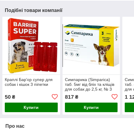
Подібні товари компанії
Краплі Бар'єр супер для
Симпарика (Simparica)
Симп
собак і кішок 3 піпетки
таб. 5мг від бліх та кліщів
таб.
для собак до 2,5 кг, № 3
для 
50
817
1 1
₴
₴
Купити
Купити
Про нас