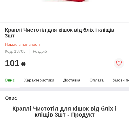
Краплі Чистотіл для кішок від бліх і кліщів
3шт
Немає в наявності
Код: 13705
Роздріб
101
₴
Опис
Характеристики
Доставка
Оплата
Умови п
Опис
Краплі Чистотіл для кішок від бліх і
кліщів 3шт - Продукт