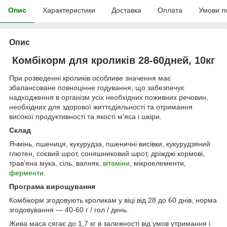
Опис
Характеристики
Доставка
Оплата
Умови п
Опис
Комбікорм для кроликів 28-60дней, 10кг
При розведенні кроликів особливе значення має
збалансоване повноцінне годування, що забезпечує
надходження в організм усіх необхідних поживних речовин,
необхідних для здорової життєдіяльності та отримання
високої продуктивності та якості м'яса і шкіри.
Склад
Ячмінь, пшениця, кукурудза, пшеничні висівки, кукурудзяний
глютен, соєвий шрот, соняшниковий шрот, дріжджі кормові,
трав'яна мука, сіль, вапняк,
вітаміни
, мікроелементи,
ферменти
.
Програма вирощування
Комбікорм згодовують кроликам у віці від 28 до 60 днів, норма
згодовування — 40-60 г / гол / день.
Жива маса сягає до 1,7 кг в залежності від умов утримання і