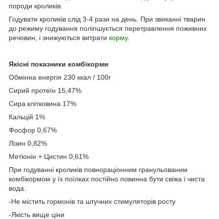
породи кроликів.
Годувати кроликів слід 3-4 рази на день. При звиканні тварин
до режиму годування поліпшується перетравлення поживних
речовин, і знижуються витрати
корму
.
Якісні показники комбікорми
Обмінна енергія 230 ккал / 100г
Сирий протеїн 15,47%
Сира клітковина 17%
Кальцій 1%
Фосфор 0,67%
Лізин 0,82%
Метіонін + Цистин 0,61%
При годуванні кроликів повнораціонним гранульованим
комбікормом у їх поїлках постійно повинна бути свіжа і чиста
вода.
-Не містить гормонів та штучних стимуляторів росту
-Якість вище ціни