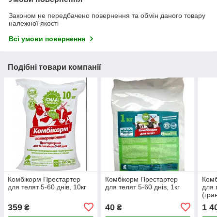
Законом не передбачено повернення та обмін даного товару
належної якості
Всі умови повернення
Подібні товари компанії
Комбікорм Престартер
Комбікорм Престартер
Комб
для телят 5-60 днів, 10кг
для телят 5-60 днів, 1кг
для 
(гра
359
40
1 4
₴
₴