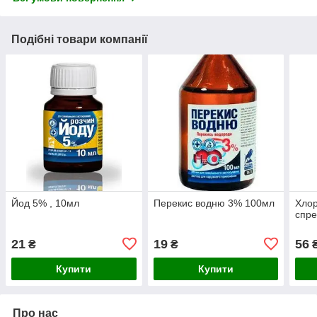
Подібні товари компанії
Йод 5% , 10мл
Перекис водню 3% 100мл
Хлор
спр
21
19
56
₴
₴
Купити
Купити
Про нас