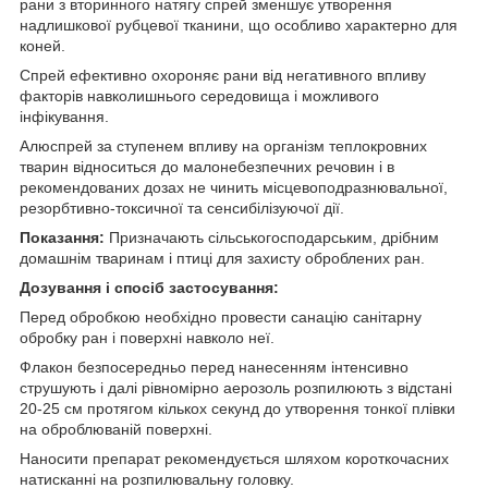
рани з вторинного натягу спрей зменшує утворення
надлишкової рубцевої тканини, що особливо характерно для
коней.
Спрей ефективно охороняє рани від негативного впливу
факторів навколишнього середовища і можливого
інфікування.
Алюспрей за ступенем впливу на організм теплокровних
тварин відноситься до малонебезпечних речовин і в
рекомендованих дозах не чинить місцевоподразнювальної,
резорбтивно-токсичної та сенсибілізуючої дії.
Показання:
Призначають сільськогосподарським, дрібним
домашнім тваринам і птиці для захисту оброблених ран.
Дозування і спосіб застосування:
Перед обробкою необхідно провести санацію санітарну
обробку ран і поверхні навколо неї.
Флакон безпосередньо перед нанесенням інтенсивно
струшують і далі рівномірно аерозоль розпилюють з відстані
20-25 см протягом кількох секунд до утворення тонкої плівки
на оброблюваній поверхні.
Наносити препарат рекомендується шляхом короткочасних
натисканні на розпилювальну головку.