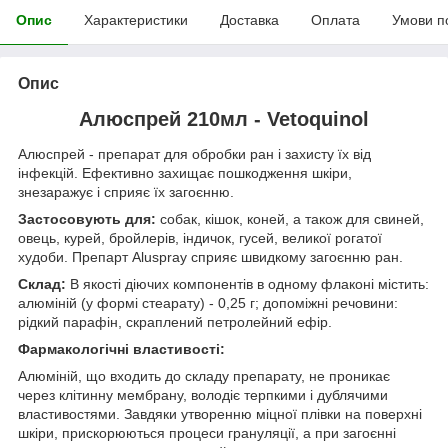
Опис
Характеристики
Доставка
Оплата
Умови п
Опис
Алюспрей 210мл - Vetoquinol
Алюспрей - препарат для обробки ран і захисту їх від
інфекцій. Ефективно захищає пошкодження шкіри,
знезаражує і сприяє їх загоєнню.
Застосовують для:
собак, кішок, коней, а також для свиней,
овець, курей, бройлерів, індичок, гусей, великої рогатої
худоби. Препарт Aluspray сприяє швидкому загоєнню ран.
Склад:
В якості діючих компонентів в одному флаконі містить:
алюміній (у формі стеарату) - 0,25 г; допоміжні речовини:
рідкий парафін, скраплений петролейний ефір.
Фармакологічні властивості:
Алюміній, що входить до складу препарату, не проникає
через клітинну мембрану, володіє терпкими і дублячими
властивостями. Завдяки утворенню міцної плівки на поверхні
шкіри, прискорюються процеси грануляції, а при загоєнні