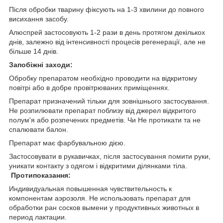
Після обробки тварину фіксують на 1-3 хвилини до повного
висихання засобу.
Алюспрей застосовують 1-2 рази в день протягом декількох
днів, залежно від інтенсивності процесів регенерації, але не
більше 14 днів.
Запобіжні заходи:
Обробку препаратом необхідно проводити на відкритому
повітрі або в добре провітрюваних приміщеннях.
Препарат призначений тільки для зовнішнього застосування.
Не розпилювати препарат поблизу від джерел відкритого
полум'я або розпечених предметів. Чи Не протикати та не
спалювати балон.
Препарат має фарбувальною дією.
Застосовувати в рукавичках, після застосування помити руки,
уникати контакту з одягом і відкритими ділянками тіла.
Протипоказання:
Индивидуальная повышенная чувствительность к
компонентам аэрозоля. Не использовать препарат для
обработки ран сосков вымени у продуктивных животных в
период лактации.