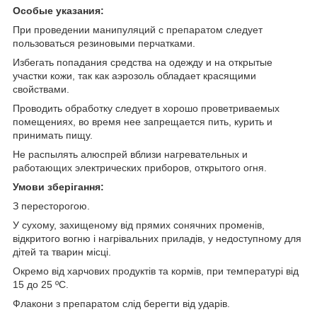
Особые указания:
При проведении манипуляций с препаратом следует
пользоваться резиновыми перчатками.
Избегать попадания средства на одежду и на открытые
участки кожи, так как аэрозоль обладает красящими
свойствами.
Проводить обработку следует в хорошо проветриваемых
помещениях, во время нее запрещается пить, курить и
принимать пищу.
Не распылять алюспрей вблизи нагревательных и
работающих электрических приборов, открытого огня.
Умови зберігання:
З пересторогою.
У сухому, захищеному від прямих сонячних променів,
відкритого вогню і нагрівальних приладів, у недоступному для
дітей та тварин місці.
Окремо від харчових продуктів та кормів, при температурі від
15 до 25 ºС.
Флакони з препаратом слід берегти від ударів.