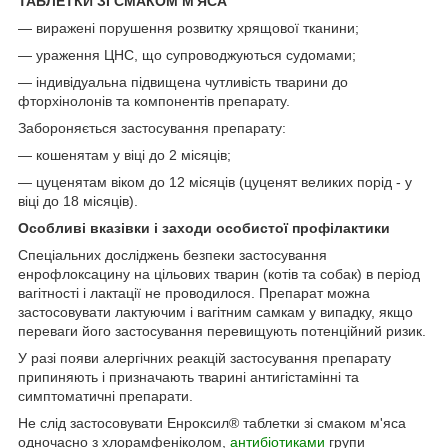
ТАБЛЕТКИ ЗІ СМАКОМ М'ЯСА
— виражені порушення розвитку хрящової тканини;
— ураження ЦНС, що супроводжуються судомами;
— індивідуальна підвищена чутливість тварини до
фторхінолонів та компонентів препарату.
Забороняється застосування препарату:
— кошенятам у віці до 2 місяців;
— цуценятам віком до 12 місяців (цуценят великих порід - у
віці до 18 місяців).
Особливі вказівки і заходи особистої профілактики
Спеціальних досліджень безпеки застосування
енрофлоксацину на цільових тварин (котів та собак) в період
вагітності і лактації не проводилося. Препарат можна
застосовувати лактуючим і вагітним самкам у випадку, якщо
переваги його застосування перевищують потенційний ризик.
У разі появи алергічних реакцій застосування препарату
припиняють і призначають тварині антигістамінні та
симптоматичні препарати.
Не слід застосовувати Енроксил
®
таблетки зі смаком м'яса
одночасно з хлорамфеніколом,
антибіотиками
групи