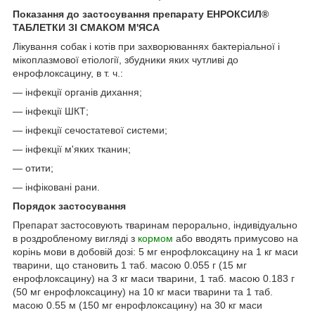
Показання до застосування препарату ЕНРОКСИЛ
®
ТАБЛЕТКИ ЗІ СМАКОМ М'ЯСА
Лікування собак і котів при захворюваннях бактеріальної і
мікоплазмової етіології, збудники яких чутливі до
енрофлоксацину, в т. ч.:
— інфекції органів дихання;
— інфекції ШКТ;
— інфекції сечостатевої системи;
— інфекції м'яких тканин;
— отити;
— інфіковані рани.
Порядок застосування
Препарат застосовують тваринам перорально, індивідуально
в роздробленому вигляді з
кормом
або вводять примусово на
корінь мови в добовій дозі: 5 мг енрофлоксацину на 1 кг маси
тварини, що становить 1 таб. масою 0.055 г (15 мг
енрофлоксацину) на 3 кг маси тварини, 1 таб. масою 0.183 г
(50 мг енрофлоксацину) на 10 кг маси тварини та 1 таб.
масою 0.55 м (150 мг енрофлоксацину) на 30 кг маси