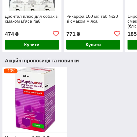
Дронтал плюс для собак зі
Рикарфа 100 мг, таб №20
Енро
смаком м'яса №6
зі смаком м'яса
смак
(блі
474
771
185
₴
₴
Купити
Купити
Акційні пропозиції та новинки
–10%