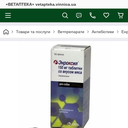
«ВЕТАПТЕКА» vetapteka.vinnica.ua
Товари та послуги
Ветпрепарати
Антибіотики
Енр