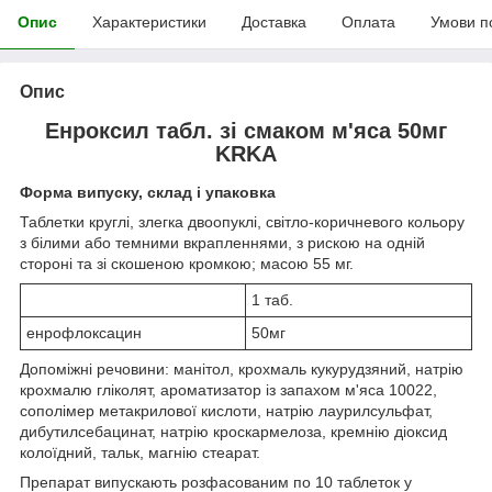
Опис
Характеристики
Доставка
Оплата
Умови п
Опис
Енроксил табл. зі смаком м'яса 50мг
KRKA
Форма випуску, склад і упаковка
Таблетки круглі, злегка двоопуклі, світло-коричневого кольору
з білими або темними вкрапленнями, з рискою на одній
стороні та зі скошеною кромкою; масою 55 мг.
1 таб.
енрофлоксацин
50мг
Допоміжні речовини: манітол, крохмаль кукурудзяний, натрію
крохмалю гліколят, ароматизатор із запахом м'яса 10022,
сополімер метакрилової кислоти, натрію лаурилсульфат,
дибутилсебацинат, натрію кроскармелоза, кремнію діоксид
колоїдний, тальк, магнію стеарат.
Препарат випускають розфасованим по 10 таблеток у