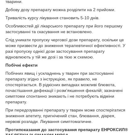
тварини.
Добову дозу препарату можна розділити на 2 прийоми.
Тривалість курсу лікування становить 5-10 днів.
Особливостей дії лікарського препарату при його першому
застосуванні та скасування не встановлено.
Слід уникати пропуску чергової дози препарату, оскільки це
може призвести до зниження терапевтичної ефективності. У
разі пропуску однієї дози застосування препарату
відновлюють у тій же дозі і за тією ж схемою.
Побічні ефекти
Побічних явищ і ускладнень у тварин при застосуванні
препарату згідно з інструкцією, як правило, не
спостерігається. В рідкісних випадках можливі блювота,
почастішання дефекації і розм'якшення фекалій; зазначені
симптоми спонтанно зникають і не потребують відміни
препарату.
При передозуванні препарату у тварин може спостерігатися
зниження апетиту, пригнічений стан, блювання, діарея,
нервові розлади. Лікування симптоматичне.
Протипоказання до застосування препарату ЕНРОКСИЛ
®