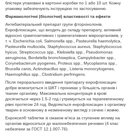
блістери упаковані в картонні коробки по 1 або 10 шт. Кожну
упаковку забезпечують інструкцією по застосуванню.
Фармакологічні (біологічні) властивості та ефекти
Антибактеріальний препарат групи фторхінолонів.
Енрофлоксацин, що входить до складу препарату, активний
відносно грампозитивних і грамнегативних мікроорганізмів, у
т. ч. Escherichia coli, Salmonella spp., Pasteurella haemolytica,
Pasteurella multocida, Staphylococcus aureus, Staphylococcus
hyicus, Streptococcus spp., Klebsiella spp., Pseudomonas
aeruginosa, Bordetella bronchiseptica, Campylobacter spp.,
Corynebacterum pyogenes, Proteus spp., Mycoplasma spp.,
Brucella canis, Actinobacillus spp., Listeria monocytogenes,
Haemophillus spp., Clostridium perfringens.
Після перорального введення препарату енрофлоксацин
добре всмоктується із ШКТ і проникає у більшість органів і
тканин організму. Максимальна концентрація в крові
досягається через 1.5-2 год і утримується на терапевтичному
рівні протягом 24 год. Виділяється енрофлоксацин з організму
тварин в основному в незміненому вигляді з сечею і жовчю.
Енроксил
®
таблетки зі смаком м'яса за ступенем впливу на
організм відноситься до малонебезпечних речовин (4 клас
небезпеки за ГОСТ 12.1.007-76).