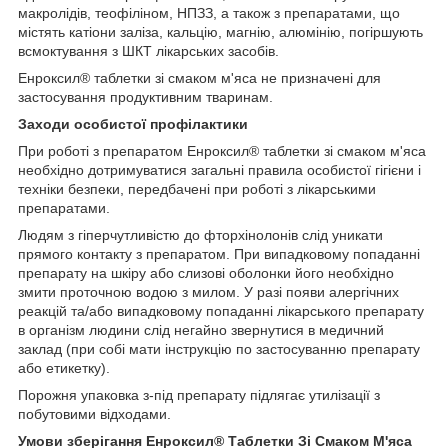
макролідів, теофіліном, НПЗЗ, а також з препаратами, що
містять катіони заліза, кальцію, магнію, алюмінію, погіршують
всмоктування з ШКТ лікарських засобів.
Енроксил
®
таблетки зі смаком м'яса не призначені для
застосування продуктивним тваринам.
Заходи особистої профілактики
При роботі з препаратом Енроксил
®
таблетки зі смаком м'яса
необхідно дотримуватися загальні правила особистої гігієни і
техніки безпеки, передбачені при роботі з лікарськими
препаратами.
Людям з гіперчутливістю до фторхінолонів слід уникати
прямого контакту з препаратом. При випадковому попаданні
препарату на шкіру або слизові оболонки його необхідно
змити проточною водою з милом. У разі появи алергічних
реакцій та/або випадковому попаданні лікарського препарату
в організм людини слід негайно звернутися в медичний
заклад (при собі мати інструкцію по застосуванню препарату
або етикетку).
Порожня упаковка з-під препарату підлягає утилізації з
побутовими відходами.
Умови зберігання Енроксил
®
Таблетки Зі Смаком М'яса