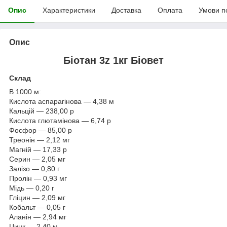
Опис
Характеристики
Доставка
Оплата
Умови п
Опис
Біотан 3z 1кг Біовет
Склад
В 1000 м:
Кислота аспарагінова — 4,38 м
Кальцій — 238,00 р
Кислота глютамінова — 6,74 р
Фосфор — 85,00 р
Треонін — 2,12 мг
Магній — 17,33 р
Серин — 2,05 мг
Залізо — 0,80 г
Пролін — 0,93 мг
Мідь — 0,20 г
Гліцин — 2,09 мг
Кобальт — 0,05 г
Аланін — 2,94 мг
Цинк — 2,40 м