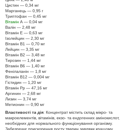
Цистин — 0,34 мг
Марганець — 0,95 г
Триптофан — 0,45 мг
Вітамін
А — 0,04 мг
Валін — 2,48 мг
Вітамін Е — 0,63 мг
Ізолейцин — 2,30 мг
Вітамін В1 — 0,70 мг
Лейцин — 3,35 мг
Вітамін В2 — 3,48 мг
Тирозин — 1,44 мг
Вітамін В6 — 1,40 мг
Фенілаланін — 1,8 мг
Вітамін В12 — 0,004 мг
Гістидин — 1,20 мг
Вітамін Рр — 47,16 мг
Аргинин — 2,68 мг
Лизин — 3,74 мг
Метионин — 0,90 мг
Властивості та дія
: Концентрат містить склад мікро- та
макроелементів, вітамінів, екзо- та ендогенних амінокислот,
необхідних для нормального функціонування організму.
Забезпечує прискорення росту тварин завдяки кращому