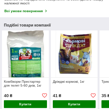
належної якості
Всі умови повернення
Подібні товари компанії
Комбікорм Престартер
Дріжджі кормові, 1кг
Трик
для телят 5-60 днів, 1кг
40
41
35
₴
₴
Купити
Купити