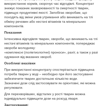
використанню кормів, скорочує час відгодівлі. Концентрат
знижує показник захворюваності та смертності тварин,
підвищує продуктивні якості. Запобігає хворобам, що
походять від зміни умов утримання або виникають на тлі
обміну речовин або нестачі вітамінів та мінеральних
компонентів.
Показання
Інтенсивна відгодівля тварин, хвороби, що виникають на тлі
нестачі вітамінів та мінеральних компонентів, попереджає
хвороби молодняку:
«комплексні (поліетиологічні) проноси», рахіт, а також у разі
одужання від вказаних хвороб.
Особливі вказівки
При використанні концентрату спостерігається підвищена
потреба тварин у воді – необхідно при його застосуванні
забезпечити тварин достатньою кількістю води.
Зазначені дози слід застосовувати як орієнтовні, які можна
регулювати.
Для перехворівшмх, відсталих у рості тварин можна
індивідуально підвищити дози на розсуд лікаря.
Застосування: