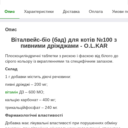
Опис
Характеристики
Доставка
Оплата
Умови п
Опис
Віталвейс-біо (бад) для котів №100 з
пивними дріжджами - O.L.KAR
Плоскоциліндричні таблетки з рискою і фаскою від білого до
сірого кольору із вкрапленнями та специфічним запахом.
Склад
1 г добавки містить діючі речовини:
пивні дріжджі – 200 мг;
вітамін
Д3 – 600 МО;
кальцію карбонат – 400 мг;
трикальційфосфат – 240 мг.
Фармакологічні властивості
Добавка має лікувальні властивості при порушеннях обміну