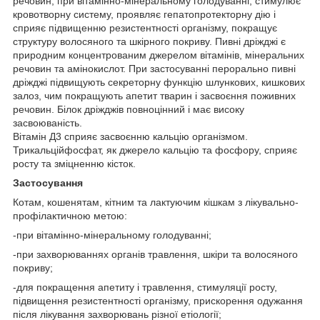
речовин, при вітамінно-мінеральному голодуванні, стимулює
кровотворну систему, проявляє гепатопротекторну дію і
сприяє підвищенню резистентності організму, покращує
структуру волосяного та шкірного покриву. Пивні дріжджі є
природним концентрованим джерелом вітамінів, мінеральних
речовин та амінокислот. При застосуванні перорально пивні
дріжджі підвищують секреторну функцію шлункових, кишкових
залоз, чим покращують апетит тварин і засвоєння поживних
речовин. Білок дріжджів повноцінний і має високу
засвоюваність.
Вітамін Д3 сприяє засвоєнню кальцію організмом.
Трикальційфосфат, як джерело кальцію та фосфору, сприяє
росту та зміцненню кісток.
Застосування
Котам, кошенятам, кітним та лактуючим кішкам з лікувально-
профілактичною метою:
-при вітамінно-мінеральному голодуванні;
-при захворюваннях органів травлення, шкіри та волосяного
покриву;
-для покращення апетиту і травлення, стимуляції росту,
підвищення резистентності організму, прискорення одужання
після лікування захворювань різної етіології;