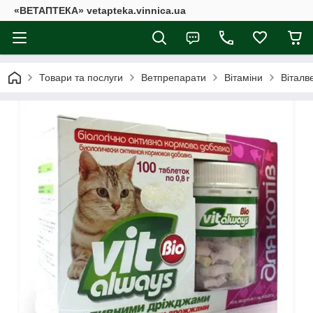
«ВЕТАПТЕКА» vetapteka.vinnica.ua
Товари та послуги
Ветпрепарати
Вітаміни
Віталв