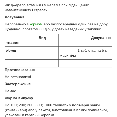
-як джерело вітамінів і мінералів при підвищених
навантаженнях і стресах.
Дозування
Перорально з
кормом
або безпосередньо один раз на добу,
щоденно, протягом 30 діб, у дозах наведених у таблиці:
Вид
Дозування
тварин
Коти
1 таблетка на 5 кг
маси тіла
Протипоказання
Не встановлені.
Застереження
Немає.
Форма випуску
По 100; 200; 300; 500; 1000 таблеток у полімерні банки
(контейнери) або у пакети, виготовлені із плівки полімерної,
упаковані в картонні коробки.