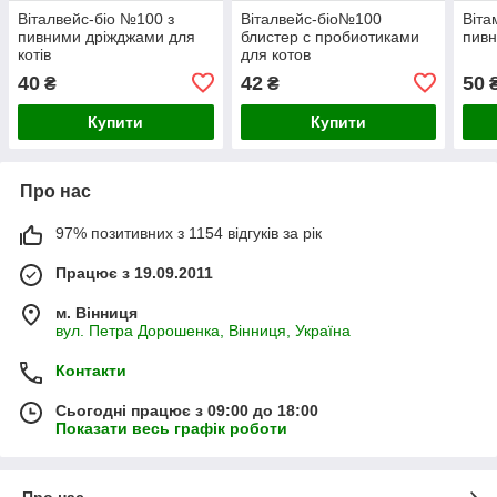
Віталвейс-біо №100 з
Віталвейс-біо№100
Віта
пивними дріжджами для
блистер с пробиотиками
пив
котів
для котов
40
42
50
₴
₴
Купити
Купити
Про нас
97% позитивних з 1154 відгуків за рік
Працює з 19.09.2011
м. Вінниця
вул. Петра Дорошенка, Вінниця, Україна
Контакти
Сьогодні працює з 09:00 до 18:00
Показати весь графік роботи
Про нас