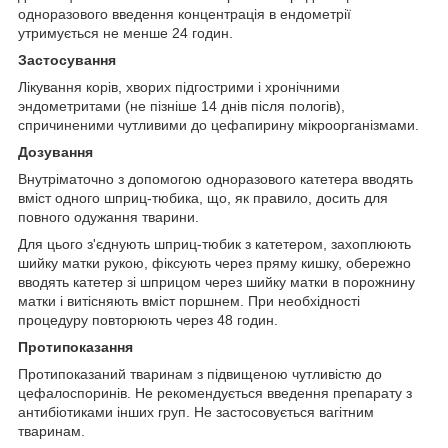
одноразового введення концентрація в ендометрії
утримується не менше 24 годин.
Застосування
Лікування корів, хворих підгострими і хронічними
эндометритами (не пізніше 14 днів після пологів),
спричиненими чутливими до цефапирину мікроорганізмами.
Дозування
Внутріматочно з допомогою одноразового катетера вводять
вміст одного шприц-тюбика, що, як правило, досить для
повного одужання тварини.
Для цього з'єднують шприц-тюбик з катетером, захоплюють
шийку матки рукою, фіксують через пряму кишку, обережно
вводять катетер зі шприцом через шийку матки в порожнину
матки і витісняють вміст поршнем. При необхідності
процедуру повторюють через 48 годин.
Протипоказання
Протипоказаний тваринам з підвищеною чутливістю до
цефалоспоринів. Не рекомендується введення препарату з
антибіотиками інших груп. Не застосовується вагітним
тваринам.