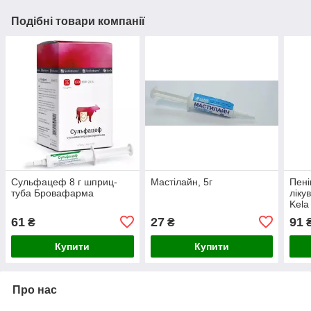
Подібні товари компанії
Сульфацеф 8 г шприц-
Мастілайн, 5г
Пені
туба Бровафарма
ліку
Kela
61
27
91
₴
₴
Купити
Купити
Про нас