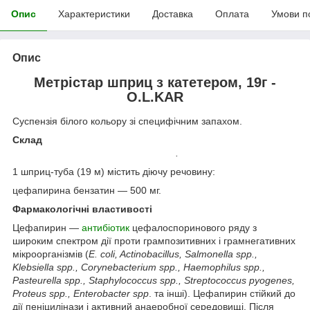
Опис
Характеристики
Доставка
Оплата
Умови п
Опис
Метрістар шприц з катетером, 19г -
O.L.KAR
Суспензія білого кольору зі специфічним запахом.
Склад
.
1 шприц-туба (19 м) містить діючу речовину:
цефапирина бензатин — 500 мг.
Фармакологічні властивості
Цефапирин —
антибіотик
цефалоспоринового ряду з
широким спектром дії проти грампозитивних і грамнегативних
мікроорганізмів (
Е. coli, Actinobacillus, Salmonella spp.,
Klebsiella spp., Corynebacterium spp., Haemophilus spp.,
Pasteurella spp., Staphylococcus spp., Streptococcus pyogenes,
Proteus spp., Enterobacter spp
. та інші). Цефапирин стійкий до
дії пеніцилінази і активний анаеробної середовищі. Після