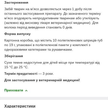
Застереження
Забій тварин на м'ясо дозволяється через 1 добу після
останнього застосування препарату. До зазначеного терміну
м'ясо згодовують непродуктивним тваринам або утилізують
(залежно від висновку лікаря ветеринарної медицини). Для
молока період виведення становить 0 днів.
Форма випуску
Картонна коробка, що містить 10 поліетиленових шприців-туб
по 19 г, упаковані в поліетиленові пакети у комплекті з
одноразовими катетерами та рукавичками.
Зберігання
Сухе темне недоступне для дітей місце при температурі від
15 °С до 25 °С.
Термін придатності
— 3 роки.
Для застосування у ветеринарній медицині!
Приховати
Характеристики