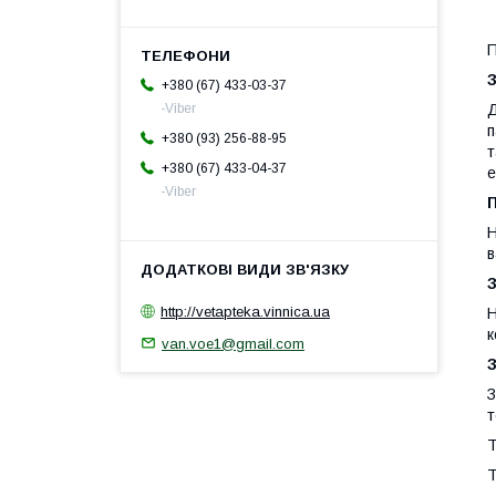
П
+380 (67) 433-03-37
Д
-Viber
п
+380 (93) 256-88-95
т
+380 (67) 433-04-37
е
-Viber
Н
в
http://vetapteka.vinnica.ua
Н
к
van.voe1@gmail.com
З
т
Т
Т