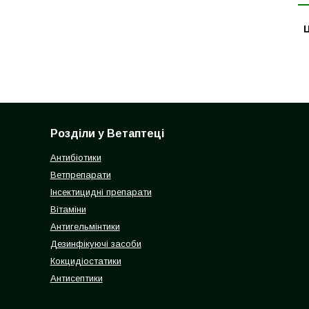
Ц
Розділи у Ветаптеці
Антибіотики
Ветпрепарати
Інсектицидні препарати
Вітаміни
Антигельмінтики
Дезинфікуючі засоби
Кокцидіостатики
Антисептики