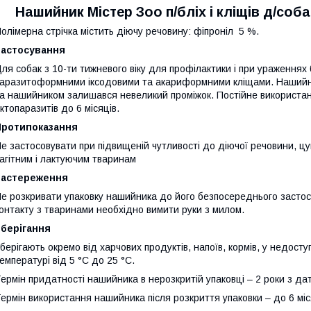
Нашийник Містер Зоо п/бліх і кліщів д/соба
олімерна стрічка містить діючу речовину: фіпроніл 5 %.
Застосування
ля собак з 10-ти тижневого віку для профілактики і при ураження
аразитоформними іксодовими та акариформними кліщами. Нашийн
а нашийником залишався невеликий проміжок. Постійне використан
ктопаразитів до 6 місяців.
Протипоказання
е застосовувати при підвищеній чутливості до діючої речовини, ц
агітним і лактуючим тваринам
Застереження
е розкривати упаковку нашийника до його безпосереднього застос
онтакту з тваринами необхідно вимити руки з милом.
Зберігання
берігають окремо від харчових продуктів, напоїв, кормів, у недосту
емпературі від 5 °С до 25 °С.
ермін придатності нашийника в нерозкритій упаковці – 2 роки з да
ермін використання нашийника після розкриття упаковки – до 6 міс