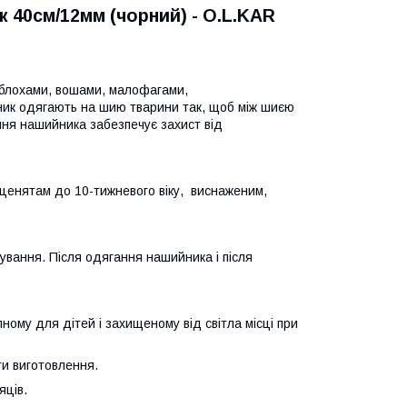
к 40см/12мм (чорний) - O.L.KAR
х блохами, вошами, малофагами,
ик одягають на шию тварини так, щоб між шиєю
ня нашийника забезпечує захист від
уценятам до 10-тижневого віку, виснаженим,
ування. Після одягання нашийника і після
пному для дітей і захищеному від світла місці при
ти виготовлення.
яців.