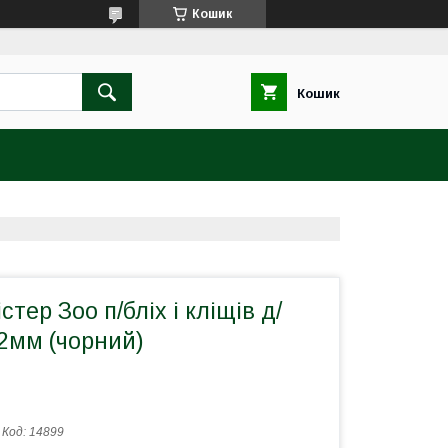
Кошик
Кошик
тер Зоо п/бліх і кліщів д/
2мм (чорний)
Код:
14899