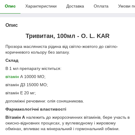
Опис
Характеристики
Доставка
Оплата
Умови п
Опис
Тривитан, 100мл - O. L. KAR
Прозора масляниста рідина від світло-жовтого до світло-
коричневого кольору без запаху.
Склад
В 1 мл препарату міститься:
вітамін
А 10000 МО;
вітамін Д
3
15000 МО;
вітамін Е 20 мг;
допоміжні речовини: олія соняшникова.
Фармакологічні властивості
Вітамін А
належить до жиророзчинних вітамінів, бере участь в
окисно-відновних процесах, у вуглеводному і жировому
обмінах, впливає на мінеральний і гормональний обміни.