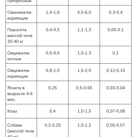
супоросные
Свиноматки
1,4-1,6
4,5-6,0
0,3-0,4
кормящие
Поросята
0,4-0,5
1,1-1,3
0,05-0,1
массой тела
20-40 кг
Овцематки
0,5-0,6
1,0-1,3
0,1
котные
Овцематки
0,8-1,0
1,5-2,0
0,12-0,15
кормящие
Ягнята в
0,25
0,5-0,65
0,03-0,04
возрасте 4-6
мес.
Козы
0,4
1,0-1,5
0,07-0,08
Собаки
0,2-0,25
1,0-1,2
0,05-0,07
(массой тела
40 кг)