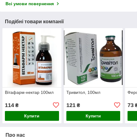
Всі умови повернення
Подібні товари компанії
Вітафарм-нектар 100мл
Тривитол, 100мл
Феро
114
121
73
₴
₴
Купити
Купити
Про нас