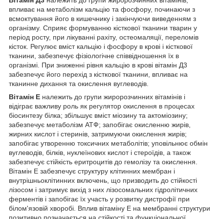
Вітамін Д
3
належить до групи жиророзчинних вітамінів,
впливає на метаболізм кальцію та фосфору, починаючи з
всмоктування його в кишечнику і закінчуючи виведенням з
організму. Сприяє формуванню кісткової тканини тварин у
період росту, при лікуванні рахіту, остеомаляції, переломів
кісток. Регулює вміст кальцію і фосфору в крові і кісткової
тканини, забезпечує фізіологічне співвідношення їх в
організмі. При зниженні рівня кальцію в крові вітамін Д
3
забезпечує його перехід з кісткової тканини, впливає на
тканинне дихання та окислення вуглеводів.
Вітамін Е
належить до групи жиророзчинних вітамінів і
відіграє важливу роль як регулятор окислення в процесах
біосинтезу білка; збільшує вміст міозину та актоміозину;
забезпечує метаболізм АТФ; запобігає окисленню жирів,
жирних кислот і стеринів, затримуючи окислення жирів;
запобігає утворенню токсичних метаболітів; уповільнює обмін
вуглеводів, білків, нуклеїнових кислот і стероїдів, а також
забезпечує стійкість еритроцитів до гемолізу та окислення.
Вітамін Е забезпечує структуру клітинних мембран і
внутрішньоклітинних включень, що призводить до стійкості
лізосом і затримує вихід з них лізосомальних гідролітичних
ферментів і запобігає їх участь у розвитку дистрофії при
білом'язовій хворобі. Вплив вітаміну Е на мембранні структури
позитивно позначається на стійкості та функціональної