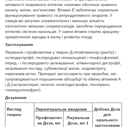
активності покривного епітелію слизових оболонок травного
каналу, матки, кон'юнктиви. Вітамін Е забезпечує нормальне
функціонування травного та репродуктивного апаратів. У
самців він регулює сперматогенез і зменшує кількість
патологічно змінених сперматозоїдів, запобігає переродження
епітелію сім'яних канальців. У самок вітамін сприяє кращому
прикріплення зародка в матку і розвитку плоду.
Застосування
Лікування і профілактика у тварин Д-гіповітамінозу (рахіту) і
остеодистрофії, післяродової гіпокальціємії і гіпофосфатемії,
перед - і післяродового залежування, аліментарної дистрофії,
затримання посліду, субінволюції матки, ендометриту,
переломів кісток. Препарат застосовують при хворобах, які
супроводжуються порушенням абсорбції та обміну вітамінів А
і Д (гастроентерит, гепатит, гепатодистрофія, гіпотиреоз,
гломерулонефрит).
Дозування
Вигляд
Парентеральне введення
Добова Доза
тварин
для
Профілактич
Лікувальна
орального
на Доза, мл
Доза, мл 1
застосуванн