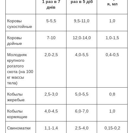
1 раз в 7
раз в 5 діб
я, мл
днів
Коровы
5-5,5
9,5-11,0
1,0
сухостойные
Коровы
7-10
12,0-14,0
1,0-1,5
дойные
Молодняк
2,0-2,5
4,0-5,5
0,4-0,5
крупного
рогатого
скота (на 100
кг массы
тела)
Кобылы
2,5-3,0
5,0-5,5
0,8
жеребые
Кобылы
4,0-4,5
6,0-7,0
1,0
кормящие
Свиноматки
1,1-1,4
2,5-4,0
0,15-0,2