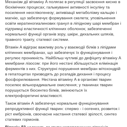
Механізм дії вітаміну А полягає в регуляції засвоєння кисню в
біохімічних процесах; гальмуванні активності інсуліну та
посилення неоглікогенезу; активізації метаболізму кальцію і
магнію, що забезпечує формування скелета; уповільнення
освіти кератиногиалинових гранул в ліпідному шарі мембран і
підтримці еластичності клітинних оболонок; забезпеченні
нормальної функції органів зору, шкіри, дихальних шляхів,
травного тракту, статевої системи.
Вітамін А відіграє важливу роль у взаємодії білків з ліпідами
клітинних мембранах, що забезпечує їх функціонування і
регулює проникність. Найбільш чутливі до дефіциту вітаміну А
мембрани лізосом: при його нестачі збільшується елімінація
ферментів з них. Структурні порушення мембран мітохондрій
в гепатоцитах призводять до розладів дихання і процесу
фосфорилювання. Нестача вітаміну А в організмі тварин
посилює вільнорадикальне окислення; у тканинах тварин
порушується біосинтез білків, змінюються їх
електрофоретичні властивості.
Також вітамін А забезпечує нормальне функціонування
репродуктивної функції тварин: спермо - і оогенез, розвиток і
ріст ембріонів, своєчасне настання статевої зрілості, синтез
статевих гормонів.