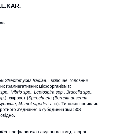
.L.KAR.
ом.
мом
Streptomyces fradiae
, і включає, головним
их грамнегативних мікроорганізмів:
spp., Vibrio spp., Leptospira spp., Brucella spp.,
pp
.), спірохет (
Spirochaeta (Borrelia anserina,
 synoviae, M. meleagridis
та ін). Тилозин проявляє
воротного з'єднання з субодиницями 50S
повідно.
чата
: профілактика і лікування птиці, хворої