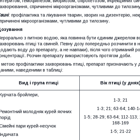
нтеритом, гемофилезом, вибриозом, спірохетозом, інфекційних син
ахворювання, спричинені мікроорганізмами, чутливими до тилозину
вині
: профілактика та лікування тварин, хворих на дизентерію, не
причинені мікроорганізмами, чутливими до тилозину.
Дозування
ерорально з питною водою, яка повинна бути єдиним джерелом вод
ахворювань птиці та свиней. Певну дозу попередньо розчинити в не
одають воду до препарату, а не навпаки), після чого отриманий 
онцентрації. Розчин препарату використовують протягом доби.
 метою профілактики захворювань птиці, препарат призначають у доз
аними, наведеними в таблиці:
Вид і група птиці
Вік птиці (у днях
Курчата-бройлери,
1-3; 21
1-3; 21; 63-64; 140-1
Ремонтний молодняк курей яєчних
1-5; 28-29; 63-64; 112-113;
порід
168-169
Сімейні пари курей-несучок
1-5; 21-22
Індичата