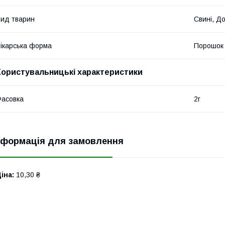
ид тварин
Свині, Д
ікарська форма
Порошок
Користувальницькі характеристики
асовка
2г
нформація для замовлення
іна:
10,30 ₴