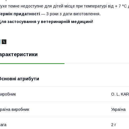
ухе темне недоступне для дітей місце при температурі від + 7 °С 
Термін придатності
— 3 роки з дати виготовлення.
Для застосування у ветеринарній медицині!
арактеристики
Основні атрибути
иробник
O. L. KAR
раїна виробник
Україна
ага
2 г