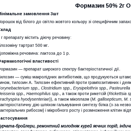
Формазин 50% 2г O
Мінімальне замовлення 3шт
орошок від білого до світло-жовтого кольору зі специфічним запах
Склад
 г препарату містить діючу речовину:
ілозоміну тартрат 500 мг.
опоміжна речовина: лактоза до 1 р.
армакологічні властивості
ормазин — препарат широкого спектру бактеріостатичної дії.
илозин — суміш макролідних антибіотиків, що продукуються шта
ином, тилозин А. Тилозин ефективний проти грампозитивних і деяк
orynebacterium spp., Clostridium spp., Erysipelothrix spp., Pasteurella 
eisseria spp., Haemophilus spp
., а також проти рикетсій (
Rickettsia s
rachyspira hyodysenteriae
)), а також мікоплазм (
M. gallisepticum, M.
актеріостатичну дію шляхом гальмування синтезу білка (з-за нез
актеріальних рибосом) і мікробного росту і розмноження клітин від
Застосування
урчата-бройлери, ремонтний молодняк курей яєчних порід, інди