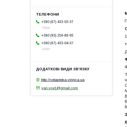
П
+380 (67) 433-03-37
-Viber
+380 (93) 256-88-95
1
+380 (67) 433-04-37
т
-Viber
Д
Ф
Ф
Т
http://vetapteka.vinnica.ua
ч
C
van.voe1@gmail.com
N
B
б
б
К