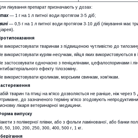
ля лікування препарат призначають у дозах:
птах
— 1 г на 1 л питної води протягом 3-5 діб;
вині
— 0,5 г на 1 л питної води протягом 3-10 діб (лікування має т
іарея).
Протипоказання
е використовувати тваринам з підвищеною чутливістю до тилозин
е використовувати курям-несучкам, яйця яких використовуються в
е застосовувати одночасно з пеніцилінами, цефалоспоринами і лі
нтибактеріального ефекту тілозоміну.
е використовувати кроликам, морським свинкам, хом'якам.
Застереження
абій тварин та птиці на м'ясо дозволяється не раніше, ніж через 5
тримане, до зазначеного терміну м'ясо згодовують непродуктивни
исновку лікаря ветеринарної медицини.
Форма випуску
акети з полімерної плівки, або з фольги ламінованої, або банки полі
0, 50, 100, 200, 250, 300, 400, 500 г, 1 кг.
Зберігання