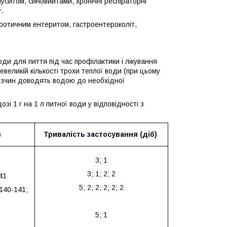
уситом, синовиитами, хронічні респіраторні
.
кротичним ентеритом, гастроентероколіт,
и для пиття під час профілактики і лікування
великій кількості трохи теплої води (при цьому
розчин доводять водою до необхідної
і 1 г на 1 л питної води у відповідності з
)
Тривалість застосування
(діб)
3; 1
3; 1; 2; 2
41
5; 2; 2; 2; 2; 2
 140-141;
5; 1