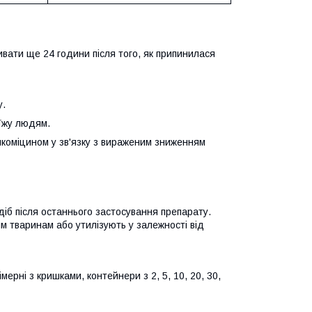
ривати ще 24 години після того, як припинилася
у.
 їжу людям.
нкоміцином у зв'язку з вираженим зниженням
 діб після останнього застосування препарату.
м тваринам або утилізують у залежності від
мерні з кришками, контейнери з 2, 5, 10, 20, 30,