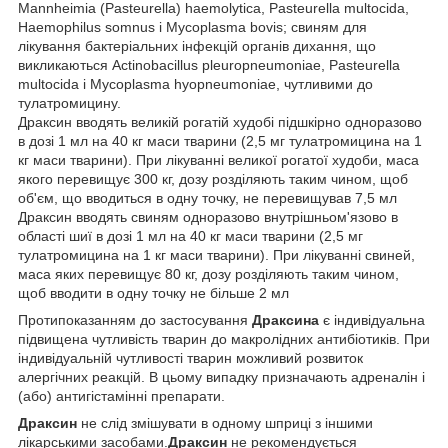
Mannheimia (Pasteurella) haemolytica, Pasteurella multocida,
Haemophilus somnus і Mycoplasma bovis; свиням для
лікування бактеріальних інфекцій органів дихання, що
викликаються Actinobacillus pleuropneumoniae, Pasteurella
multocida і Mycoplasma hyopneumoniae, чутливими до
тулатромицину.
Драксин вводять великій рогатій худобі підшкірно одноразово
в дозі 1 мл на 40 кг маси тварини (2,5 мг тулатромицина на 1
кг маси тварини). При лікуванні великої рогатої худоби, маса
якого перевищує 300 кг, дозу розділяють таким чином, щоб
об'єм, що вводиться в одну точку, не перевищував 7,5 мл
Драксин вводять свиням одноразово внутрішньом'язово в
області шиї в дозі 1 мл на 40 кг маси тварини (2,5 мг
тулатромицина на 1 кг маси тварини). При лікуванні свиней,
маса яких перевищує 80 кг, дозу розділяють таким чином,
щоб вводити в одну точку не більше 2 мл
Протипоказанням до застосування
Драксина
є індивідуальна
підвищена чутливість тварин до макролідних антибіотиків. При
індивідуальній чутливості тварин можливий розвиток
алергічних реакцій. В цьому випадку призначають адреналін і
(або) антигістамінні препарати.
Драксин
не слід змішувати в одному шприці з іншими
лікарськими засобами.
Драксин
не рекомендується