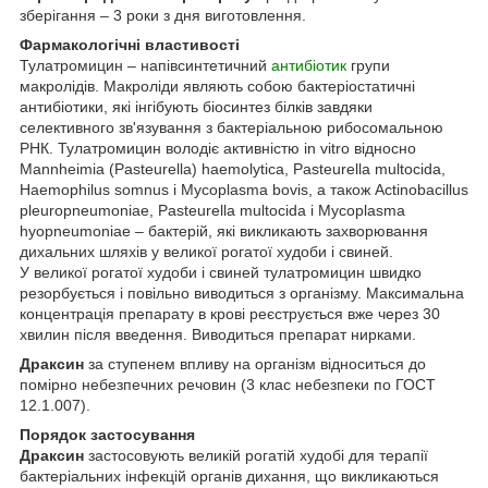
зберігання – 3 роки з дня виготовлення.
Фармакологічні властивості
Тулатромицин – напівсинтетичний
антибіотик
групи
макролідів. Макроліди являють собою бактеріостатичні
антибіотики, які інгібують біосинтез білків завдяки
селективного зв'язування з бактеріальною рибосомальною
РНК. Тулатромицин володіє активністю in vitro відносно
Mannheimia (Pasteurella) haemolytica, Pasteurella multocida,
Haemophilus somnus і Mycoplasma bovis, а також Actinobacillus
pleuropneumoniae, Pasteurella multocida і Mycoplasma
hyopneumoniae – бактерій, які викликають захворювання
дихальних шляхів у великої рогатої худоби і свиней.
У великої рогатої худоби і свиней тулатромицин швидко
резорбується і повільно виводиться з організму. Максимальна
концентрація препарату в крові реєструється вже через 30
хвилин після введення. Виводиться препарат нирками.
Драксин
за ступенем впливу на організм відноситься до
помірно небезпечних речовин (3 клас небезпеки по ГОСТ
12.1.007).
Порядок застосування
Драксин
застосовують великій рогатій худобі для терапії
бактеріальних інфекцій органів дихання, що викликаються