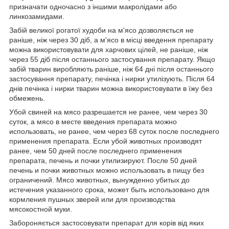
призначати одночасно з іншими макролідами або
линкозамидами.
Забій великої рогатої худоби на м'ясо дозволяється не
раніше, ніж через 30 діб, а м'ясо в місці введення препарату
можна використовувати для харчових цілей, не раніше, ніж
через 55 діб після останнього застосування препарату. Якщо
забій тварин виробляють раніше, ніж 64 дні після останнього
застосування препарату, печінка і нирки утилізують. Після 64
днів печінка і нирки тварин можна використовувати в їжу без
обмежень.
Убой свиней на мясо разрешается не ранее, чем через 30
суток, а мясо в месте введения препарата можно
использовать, не ранее, чем через 68 суток после последнего
применения препарата. Если убой животных производят
ранее, чем 50 дней после последнего применения
препарата, печень и почки утилизируют. После 50 дней
печень и почки животных можно использовать в пищу без
ограничений. Мясо животных, вынужденно убитых до
истечения указанного срока, может быть использовано для
кормления пушных зверей или для производства
мясокостной муки.
Забороняється застосовувати препарат для корів від яких