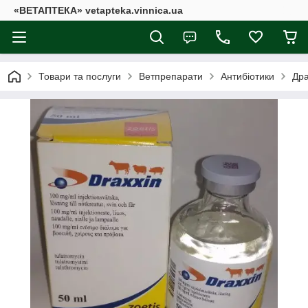
«ВЕТАПТЕКА» vetapteka.vinnica.ua
Товари та послуги
Ветпрепарати
Антибіотики
Дра