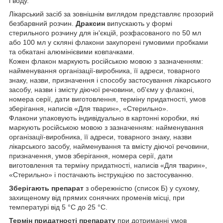
і воду.
Лікарський засіб за зовнішнім виглядом представляє прозорий
безбарвний розчин.
Драксин
випускають у формі
стерильного розчину для ін'єкцій, розфасованого по 50 мл
або 100 мл у скляні флакони закупорені гумовими пробками
та обкатані алюмінієвими ковпачками.
Кожен флакон маркують російською мовою з зазначенням:
найменування організації-виробника, її адреси, товарного
знаку, назви, призначення і способу застосування лікарського
засобу, назви і змісту діючої речовини, об'єму у флаконі,
номера серії, дати виготовлення, терміну придатності, умов
зберігання, написів «Для тварин», «Стерильно».
Флакони упаковують індивідуально в картонні коробки, які
маркують російською мовою з зазначенням: найменування
організації-виробника, її адреси, товарного знаку, назви
лікарського засобу, найменування та вмісту діючої речовини,
призначення, умов зберігання, номера серії, дати
виготовлення та терміну придатності, написів «Для тварин»,
«Стерильно» і постачають інструкцією по застосуванню.
Зберігають препарат
з обережністю (список Б) у сухому,
захищеному від прямих сонячних променів місці, при
температурі від 5 °С до 25 °С.
Термін придатності препарату
при дотриманні умов