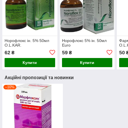
Норофлокс ін. 5% 50мл
Норофлокс 5% ін. 50мл
Фарм
O.L.KAR.
Euro
O.L.
62
59
50
₴
₴
Купити
Купити
Акційні пропозиції та новинки
–10%