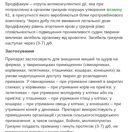
Бродіфакум – отрута антикоагулянтної дії, яка при
потраплянні в організм гризунів порушує утворення
вітаміну
К
1
, в присутності якого виробляються білки протромбінового
комплексу. Через добу після вживання летальної дози
бродіфакуму рівень згортання крові у гризунів різко
сповільнюється і підвищення проникливості судин тварини
викликає загибель організму від кровотечі. Загибель гризунів
наступає через (3-7) діб.
Застосування
Препарат застосовують для знищення мишей та щурів на
фермах, у тваринницьких приміщеннях (свинарниках,
корівниках, телятниках, пташниках, кошарах, конюшнях) за
умови недопущення доступу тварин до розкладених
приманок. У свинарниках – при утриманні свиней в закритих
станках; у корівниках – при утриманні корів на прив’язі; у
телятниках – при утриманні молодняку у клітках або на
прив’язі; у пташниках – при утриманні птиці у клітках; у
кошарах – при утриманні овець у клітках; у конюшнях – при
утриманні коней у денниках. Препарат використовують у
приміщеннях організацій і установ сільськогосподарського
призначення, а також складах, бойнях, молокопунктах.
Гризуни поїдають приманку і гинуть протягом (3-7) діб, не
викликаючи підозри у інших особин.