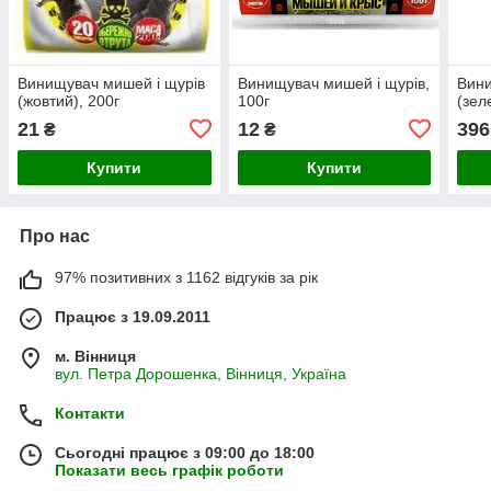
Винищувач мишей і щурів
Винищувач мишей і щурів,
Вини
(жовтий), 200г
100г
(зел
21
12
396
₴
₴
Купити
Купити
Про нас
97% позитивних з 1162 відгуків за рік
Працює з 19.09.2011
м. Вінниця
вул. Петра Дорошенка, Вінниця, Україна
Контакти
Сьогодні працює з 09:00 до 18:00
Показати весь графік роботи