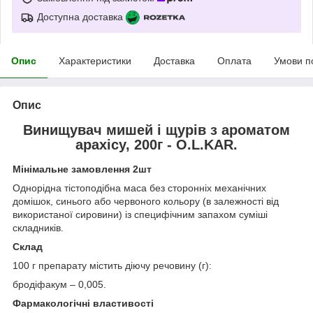
Доступна доставка
Опис
Характеристики
Доставка
Оплата
Умови п
Опис
Винищувач мишей і щурів з ароматом
арахісу, 200г - O.L.KAR.
Мінімальне замовлення 2шт
Однорідна тістоподібна маса без сторонніх механічних
домішок, синього або червоного кольору (в залежності від
використаної сировини) із специфічним запахом суміші
складників.
Склад
100 г препарату містить діючу речовину (г):
бродіфакум – 0,005.
Фармакологічні властивості