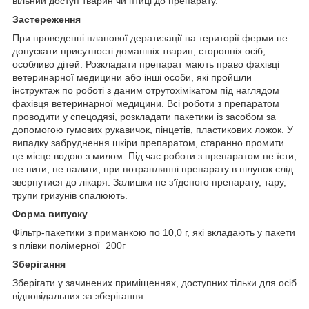
вільний доступ тварин чи птиці до препарату.
Застереження
При проведенні планової дератизації на території ферми не
допускати присутності домашніх тварин, сторонніх осіб,
особливо дітей. Розкладати препарат мають право фахівці
ветеринарної медицини або інші особи, які пройшли
інструктаж по роботі з даним отрутохімікатом під наглядом
фахівця ветеринарної медицини. Всі роботи з препаратом
проводити у спецодязі, розкладати пакетики із засобом за
допомогою гумових рукавичок, пінцетів, пластикових ложок. У
випадку забруднення шкіри препаратом, старанно промити
це місце водою з милом. Під час роботи з препаратом не їсти,
не пити, не палити, при потраплянні препарату в шлунок слід
звернутися до лікаря. Залишки не з’їденого препарату, тару,
трупи гризунів спалюють.
Форма випуску
Фільтр-пакетики з приманкою по 10,0 г, які вкладають у пакети
з плівки полімерної 200г
Зберігання
Зберігати у зачинених приміщеннях, доступних тільки для осіб
відповідальних за зберігання.