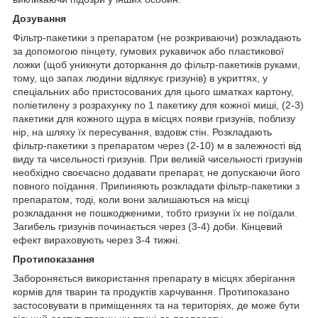
Дозування
Фільтр-пакетики з препаратом (не розкриваючи) розкладають
за допомогою пінцету, гумових рукавичок або пластикової
ложки (щоб уникнути доторкання до фільтр-пакетиків руками,
тому, що запах людини відлякує гризунів) в укриттях, у
спеціальних або пристосованих для цього шматках картону,
поліетилену з розрахунку по 1 пакетику для кожної миші, (2-3)
пакетики для кожного щура в місцях появи гризунів, поблизу
нір, на шляху їх пересування, вздовж стін. Розкладають
фільтр-пакетики з препаратом через (2-10) м в залежності від
виду та чисельності гризунів. При великій чисельності гризунів
необхідно своєчасно додавати препарат, не допускаючи його
повного поїдання. Припиняють розкладати фільтр-пакетики з
препаратом, тоді, коли вони залишаються на місці
розкладання не пошкодженими, тобто гризуни їх не поїдали.
Загибель гризунів починається через (3-4) доби. Кінцевий
ефект вираховують через 3-4 тижні.
Протипоказання
Забороняється використання препарату в місцях зберігання
кормів для тварин та продуктів харчування. Протипоказано
застосовувати в приміщеннях та на територіях, де може бути