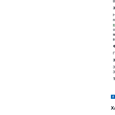
В
Н
п
к
о
м
в
П
З
З
Х