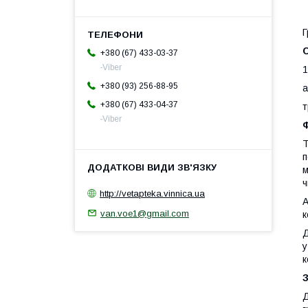
Г
+380 (67) 433-03-37
-Viber
1
+380 (93) 256-88-95
а
+380 (67) 433-04-37
т
-Viber
Т
п
м
ч
http://vetapteka.vinnica.ua
А
van.voe1@gmail.com
к
у
к
Д