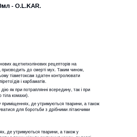
мл - O.L.KAR.
инових ацетилхолінових рецепторів на
, призводить до смерті мух. Таким чином,
 цьому тіаметоксам здатен контролювати
ретоїдів i карбаматів.
дію як при потраплянні всередину, так i при
 тіла комахи).
 приміщеннях, де утримуються тварини, а також
вуватися для боротьби з дрібними літаючими
х, де утримуються тварини, а також у