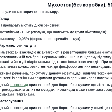
Мухостоп(без коробки), 50
ранули світло-коричневого кольору.
Склад
 г препарату містить діючі речовини:
цетаміприд -10 мг (сполука, що належить до групи нікотиноїдів);
рикозену – 0,05% (феромон, що приваблює мух).
Фармакологічна дія
іаметоксан взаємодіє як антагоніст iз рецепторними білками нікот
остсинаптичній мембрані нервових клітин, що, в кінцевому підсумку
еханізм його дії відрізняється від такого інших інсектицидів. При
исельність комах, резистентних до фосфорорганічних пестицидів, пі
ктивна речовина, присутня у даному інсектициді, виявляє токсичну 
онтакті із зовнішніми покривами (речовина проникає через поверхню
Даний
інсектицид
призначений для боротьби з мухами що літають у
 громадських місцях i на складах. Інсектицид може також застосо
омахами i тарганами.
Застосування
аний інсектицид призначений для боротьби з мухами у приміщення