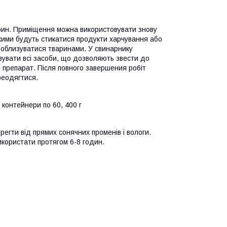
ин. Приміщення можна використовувати знову
якими будуть стикатися продукти харчування або
ть облизуватися тваринами. У свинарнику
овувати вci засоби, що дозволяють звести до
и препарат. Після повного завершения po6iт
ереодягтися.
 контейнери по 60, 400 г
ерегти від прямих сонячних променів i вологи.
икористати протягом 6-8 годин.