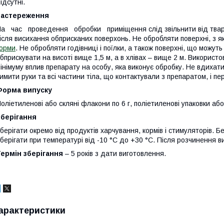
ідсутні.
Застережен
н
я
а час проведення обробки приміщення слід звільнити від твар
ісля висихання обприсканих поверхонь. Не обробляти поверхні, з 
орми
. Не обробляти годівниці i поїлки, а також поверхні, що можу
бприскувати на висоті вище 1,5 м, а в хлівах – вище 2 м. Використ
інімуму вплив препарату на особу, яка виконує обробку. Не вдихат
имити руки та вci частини тіла, що контактували з препаратом, i п
Форма випуску
оліетиленові або скляні флакони по 6 г, поліетиленові упаковки або
Зберігання
берігати окремо від продуктів харчування, кормів i стимуляторів. Б
берігати при температурі від -10 °С до +30 °С. Після розчинення в
Терм
і
н збер
і
гання
– 5 років з дати виготовлення.
арактеристики