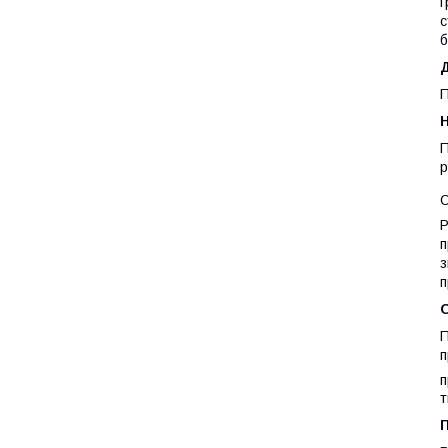
г
с
б
П
П
р
C
Р
п
з
п
П
п
п
т