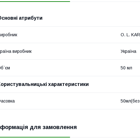
Основні атрибути
иробник
O. L. KAR
раїна виробник
Україна
б`єм
50 мл
Користувальницькі характеристики
асовка
50мл(без
нформація для замовлення