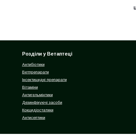
Ц
Розділи у Ветаптеці
Антибіотики
Ветпрепарати
Інсектицидні препарати
Вітаміни
Антигельмінтики
Дезинфікуючі засоби
Кокцидіостатики
Антисептики