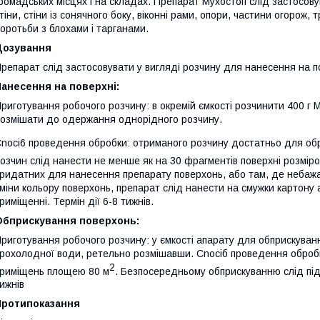
ромадських місцях i на складах. Препарат Мухостоп слід застосовув
тіни, стіни із сонячного боку, вiконні рами, опори, частини огоро
оротьби з блохами i тарганами.
Дозування
репарат слід застосовувати у вигляді розчину для нанесення на п
Нанесення на поверх
ні
:
риготування робочого розчину:
в
окремій ємкості розчинити 400 г 
озмішати до одержання однорідного розчину.
noci6 проведення обробки:
отриманого розчину достатньо для об
озчин слід нанести не менше як на 30 фрагментів поверхні розмір
ридатних для нанесення препарату поверхонь, або там, де небаж
міни кольору поверхонь, препарат слід нанести на смужки картону аб
риміщенні. Термін дії 6-8 тижнів.
Обприскування поверхонь
:
риготування робочого розчину: у ємкості апарату для обприскуванн
рохолодної води, ретельно розмішавши. Cnociб проведення оброб
2
риміщень площею 80 м
. Безпосередньому обприскуванню слід підд
ижнів
Протипоказання