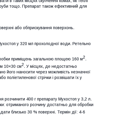
ати в таких місцях скупчення комах, як теплі
ж, труби тощо. Препарат також ефективний для
оверхні або обприскування поверхонь.
Мухостоп у 320 мл прохолодної води. Ретельно
2
робки приміщень загальною площею 160 м
.
2
ом 10×30 см
. У місцях, де недостатньо
ано
його наносити через можливість незначної
о поліетиленової стрічки i розвішати їх у
я розчинити 400 г препарату Мухостоп у 3,2 л.
ки:
отриманого розчину достатньо для обробки
ати близько 30 % поверхні. Термін дії: 4-6