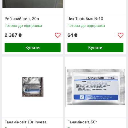
Риб'ячий жир, 20л
Чик Тонік 5мл №10
Готово до відправки
Готово до відправки
2 387
64
₴
₴
Купити
Купити
Ганаміновіт 10г Invesa
Ганаміновіт, 50г