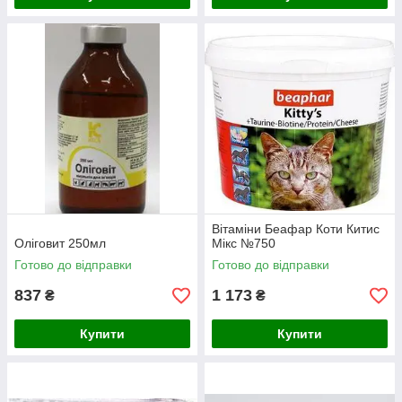
Вітаміни Беафар Коти Китис
Оліговит 250мл
Мікс №750
Готово до відправки
Готово до відправки
837
1 173
₴
₴
Купити
Купити