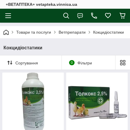
«ВЕТАПТЕКА» vetapteka.vinnica.ua
Товари та послуги
Ветпрепарати
Кокцидіостатики
Кокцидіостатики
Сортування
0
Фільтри